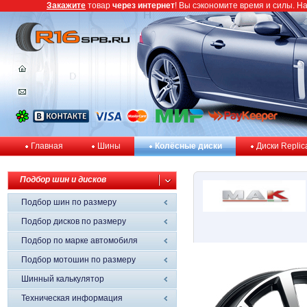
Закажите
товар
через интернет
! Вы сэкономите время и силы. Н
Главная
Шины
Колёсные диски
Диски Replic
Подбор шин и дисков
Подбор шин по размеру
Подбор дисков по размеру
Подбор по марке автомобиля
Подбор мотошин по размеру
Шинный калькулятор
Техническая информация