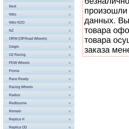
безналично
Next
произошли 
Nitro
данных. Вы
Nitro N2O
товара офо
NZ
товара осу
ORW (Off Road Wheels)
Oxigin
заказа мен
OZ Racing
PDW Wheels
Proma
Race Ready
Racing Wheels
Radius
Redbourne
Remain
Replica H
Replica OD