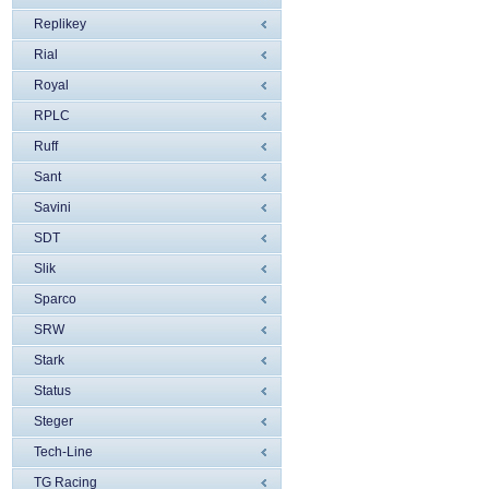
Replikey
Rial
Royal
RPLC
Ruff
Sant
Savini
SDT
Slik
Sparco
SRW
Stark
Status
Steger
Tech-Line
TG Racing