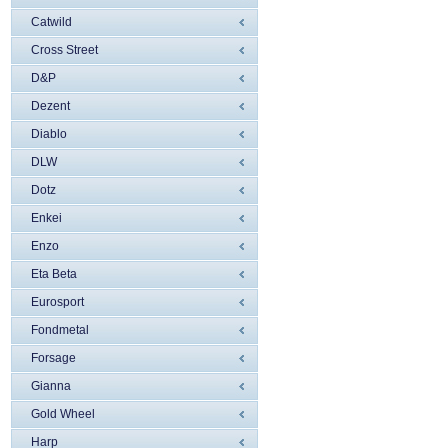
Catwild
Cross Street
D&P
Dezent
Diablo
DLW
Dotz
Enkei
Enzo
Eta Beta
Eurosport
Fondmetal
Forsage
Gianna
Gold Wheel
Harp