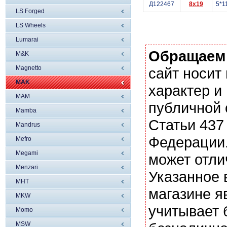
Д122467
8x19
5*1
LS Forged
LS Wheels
Lumarai
Обращаем
M&K
Magnetto
сайт носи
MAK
характер и
MAM
публичной
Mamba
Статьи 437
Mandrus
Федерации.
Mefro
Megami
может отли
Menzari
Указанное 
MHT
магазине я
MKW
учитывает 
Momo
MSW