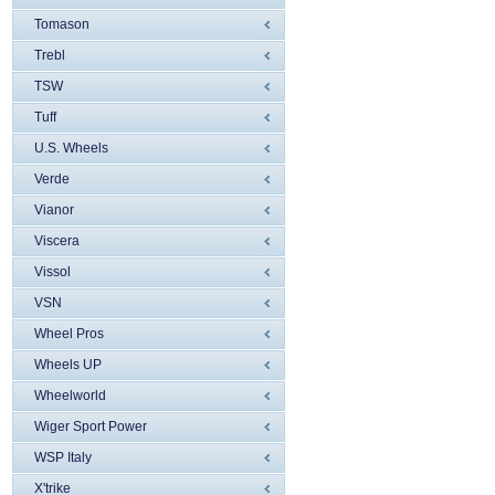
Tomason
Trebl
TSW
Tuff
U.S. Wheels
Verde
Vianor
Viscera
Vissol
VSN
Wheel Pros
Wheels UP
Wheelworld
Wiger Sport Power
WSP Italy
X'trike