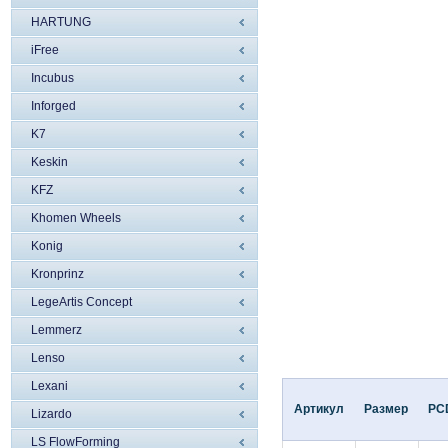
HARTUNG
iFree
Incubus
Inforged
K7
Keskin
KFZ
Khomen Wheels
Konig
Kronprinz
LegeArtis Concept
Lemmerz
Lenso
Lexani
Артикул
Размер
PC
Lizardo
LS FlowForming