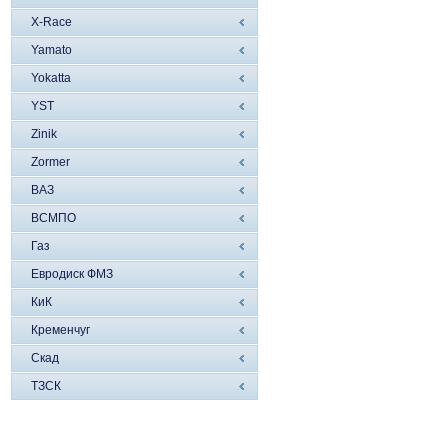
X-Race
Yamato
Yokatta
YST
Zinik
Zormer
ВАЗ
ВСМПО
Газ
Евродиск ФМЗ
КиК
Кременчуг
Скад
ТЗСК