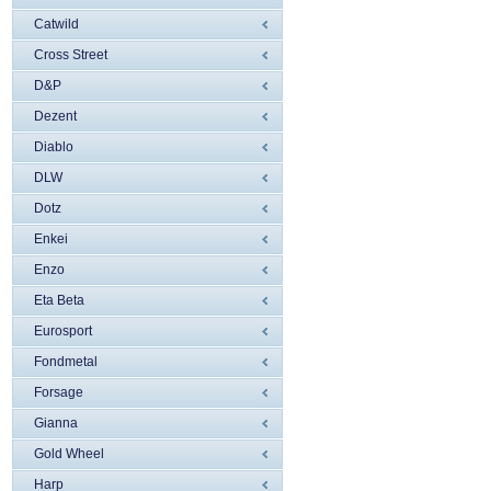
Catwild
Cross Street
D&P
Dezent
Diablo
DLW
Dotz
Enkei
Enzo
Eta Beta
Eurosport
Fondmetal
Forsage
Gianna
Gold Wheel
Harp