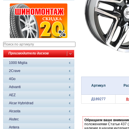
Производители дисков
1000 Miglia
2Crave
4Go
Артикул
Ра
Advanti
AEZ
Д189277
8
Alcar Hybridrad
Alcasta
Alutec
Обращаем ваше внимани
положениями Статьи 437 (
Antera
наличие в нашем интернет