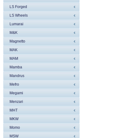
LS Forged
LS Wheels
Lumarai
M&K
Magnetto
MAK
MAM
Mamba
Mandrus
Mefro
Megami
Menzari
MHT
MKW
Momo
MSW