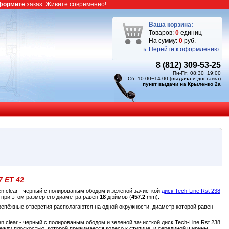
формите
заказ. Живите современно!
Ваша корзина:
Товаров:
0
единиц
На сумму:
0
руб.
Перейти к оформлению
8 (812) 309-53-25
Пн-Пт: 08:30−19:00
Сб: 10:00−14:00 (
выдача
и доставка)
пункт выдачи на Крыленко 2а
7 ET 42
een clear - черный с полированым ободом и зеленой зачисткой
диск Tech-Line Rst 238
при этом размер его диаметра равен
18
дюймов (
457.2
mm).
крепёжные отверстия располагаются на одной окружности, диаметр которой равен
en clear - черный с полированым ободом и зеленой зачисткой диск Tech-Line Rst 238
между плоскостью, которой прижимается колесо к ступице, и серединой ширины