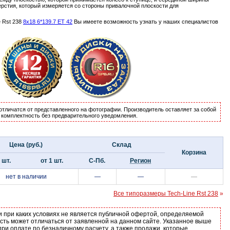
ерстия, который измеряется со стороны привалочной плоскости для
 Rst 238
8x18 6*139.7 ET 42
Вы имеете возможность узнать у наших специалистов
отличатся от представленного на фотографии. Производитель оставляет за собой
и комплектность без предварительного уведомления.
Цена (руб.)
Склад
Корзина
 шт.
от 1 шт.
С-Пб.
Регион
нет в наличии
—
—
—
Все типоразмеры Tech-Line Rst 238
»
и при каких условиях не является публичной офертой, определяемой
ость может отличаться от заявленной на данном сайте. Указанное выше
ри оплате по безналичному расчету, а также продажи, которые