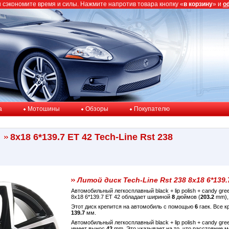
ы сэкономите время и силы. Нажмите напротив товара кнопку «
в корзину
» и
о
a
Мотошины
Обзоры
Покупателю
8x18 6*139.7 ET 42 Tech-Line Rst 238
Литой диск Tech-Line Rst 238 8x18 6*139.
Автомобильный легкосплавный black + lip polish + candy gr
8x18 6*139.7 ET 42 обладает шириной
8
дюймов (
203.2
mm), 
Этот диск крепится на автомобиль с помощью
6
гаек. Все 
139.7
мм.
Автомобильный легкосплавный black + lip polish + candy gre
имеет вынос
42
mm. Это указывает на то, что расстояние 