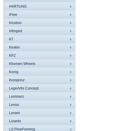
HARTUNG
iFree
Incubus
Inforged
K7
Keskin
KFZ
Khomen Wheels
Konig
Kronprinz
LegeArtis Concept
Lemmerz
Lenso
Lexani
Lizardo
LS FlowForming