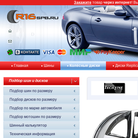
Закажите
товар
через интернет
! В
Главная
Шины
Колёсные диски
Диски Replic
Подбор шин и дисков
Подбор шин по размеру
Подбор дисков по размеру
Подбор по марке автомобиля
Подбор мотошин по размеру
Шинный калькулятор
Техническая информация