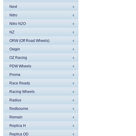
Next
Nitro
Nitro N2O
NZ
ORW (Off Road Wheels)
Oxigin
OZ Racing
PDW Wheels
Proma
Race Ready
Racing Wheels
Radius
Redbourne
Remain
Replica H
Replica OD