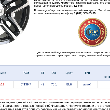
колеса равно
42
мм. Кроме того, диаметр центрального отв
представленного диска равен
75.1
mm.
Более подробную информацию о колёсных дисках Tech-Line
по многоканальному телефону
8 (812) 309-53-25
.
Цвет и внешний вид имеющегося в наличии товара может 
право изменять характеристики товара, его внешний вид 
змер
PCD
ET
Dia
Цвет
Тип
от 4
x18
6*139.7
42
75.1
BLH
литой
е
на то, что данный сайт носит исключительно информационный характер и н
2) Гражданского кодекса Российской Федерации. Наличие товара и его стоим
-магазине является ориентировочным и не учитывает бронирование товара п