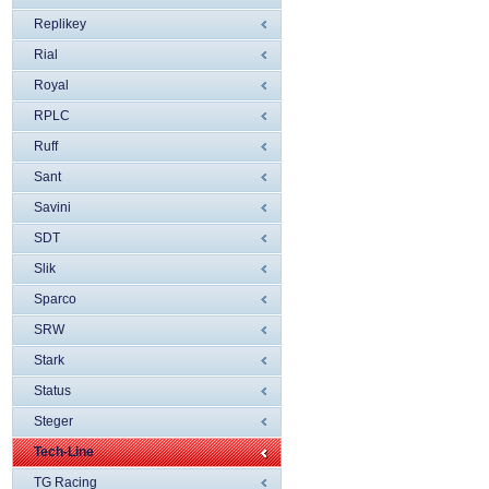
Replikey
Rial
Royal
RPLC
Ruff
Sant
Savini
SDT
Slik
Sparco
SRW
Stark
Status
Steger
Tech-Line
TG Racing