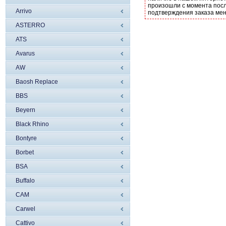
произошли с момента посл
Arrivo
подтверждения заказа ме
ASTERRO
ATS
Avarus
AW
Baosh Replace
BBS
Beyern
Black Rhino
Bontyre
Borbet
BSA
Buffalo
CAM
Carwel
Cattivo