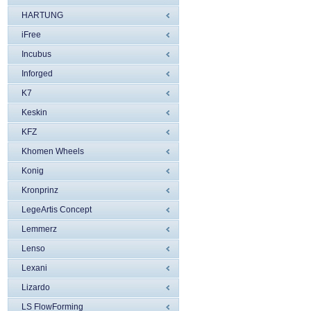
HARTUNG
iFree
Incubus
Inforged
K7
Keskin
KFZ
Khomen Wheels
Konig
Kronprinz
LegeArtis Concept
Lemmerz
Lenso
Lexani
Lizardo
LS FlowForming