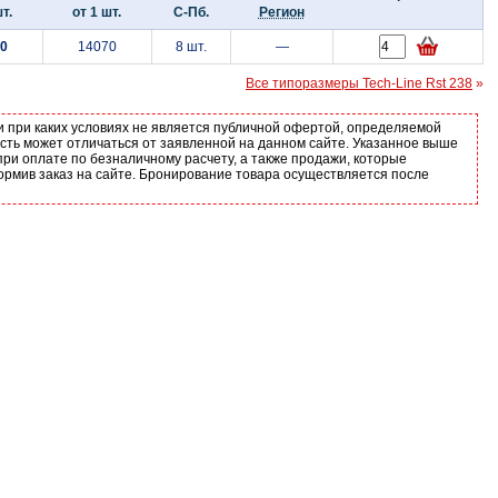
т.
от 1 шт.
С-Пб.
Регион
0
14070
8 шт.
—
Все типоразмеры Tech-Line Rst 238
»
и при каких условиях не является публичной офертой, определяемой
ость может отличаться от заявленной на данном сайте. Указанное выше
ри оплате по безналичному расчету, а также продажи, которые
ормив заказ на сайте. Бронирование товара осуществляется после