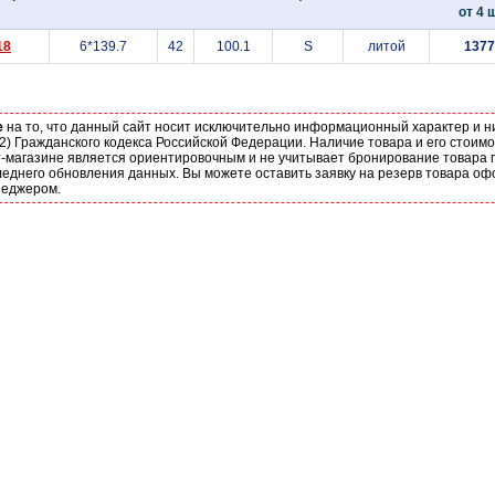
от 4 ш
18
6*139.7
42
100.1
S
литой
1377
е
на то, что данный сайт носит исключительно информационный характер и н
2) Гражданского кодекса Российской Федерации. Наличие товара и его стоим
-магазине является ориентировочным и не учитывает бронирование товара п
еднего обновления данных. Вы можете оставить заявку на резерв товара оф
неджером.