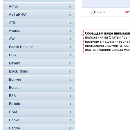
Arrivo
Д189209
8x
ASTERRO
ATS
Avarus
Обращаем ваше внимани
положениями Статьи 437 (
AW
наличие в нашем интернет
произошли с момента посл
Baosh Replace
подтверждения заказа ме
BBS
Beyern
Black Rhino
Bontyre
Borbet
BSA
Buffalo
CAM
Carwel
Cattivo