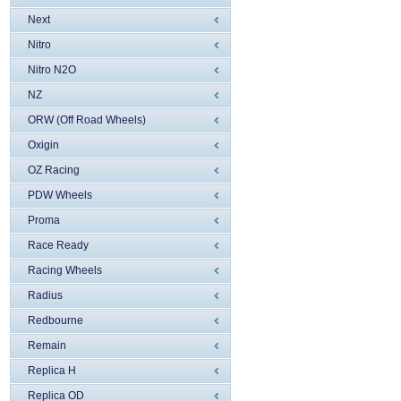
Next
Nitro
Nitro N2O
NZ
ORW (Off Road Wheels)
Oxigin
OZ Racing
PDW Wheels
Proma
Race Ready
Racing Wheels
Radius
Redbourne
Remain
Replica H
Replica OD