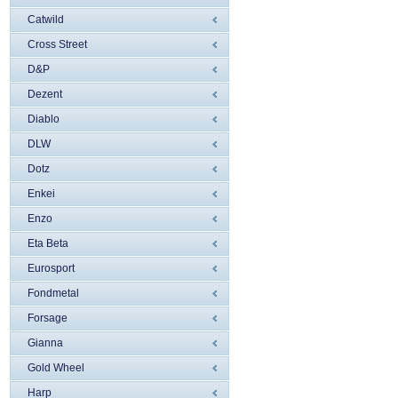
Catwild
Cross Street
D&P
Dezent
Diablo
DLW
Dotz
Enkei
Enzo
Eta Beta
Eurosport
Fondmetal
Forsage
Gianna
Gold Wheel
Harp