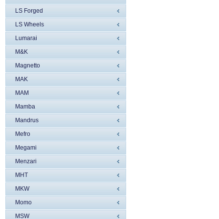
LS Forged
LS Wheels
Lumarai
M&K
Magnetto
MAK
MAM
Mamba
Mandrus
Mefro
Megami
Menzari
MHT
MKW
Momo
MSW