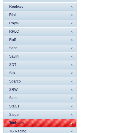
Replikey
Rial
Royal
RPLC
Ruff
Sant
Savini
SDT
Slik
Sparco
SRW
Stark
Status
Steger
Tech-Line
TG Racing