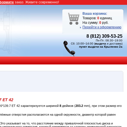
формите
заказ. Живите современно!
Ваша корзина:
Товаров:
0
единиц
На сумму:
0
руб.
Перейти к оформлению
8 (812) 309-53-25
Пн-Пт: 08:30−19:00
Сб: 10:00−14:00 (
выдача
и доставка)
пункт выдачи на Крыленко 2а
7 ET 42
6*139.7 ET 42 характеризуется шириной
8
дюймов (
203.2
mm), при этом размер его
пёжные отверстия располагаются на одной окружности, диаметр которой равен
Это указывает на то, что расстояние между привалочной плоскостью диска и
р центрального отверстия, который измеряется со стороны привалочной плоскости