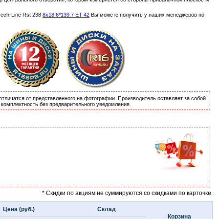
ch-Line Rst 238
8x18 6*139.7 ET 42
Вы можете получить у наших менеджеров по
отличатся от представленного на фотографии. Производитель оставляет за собой
и комплектность без предварительного уведомления.
* Скидки по акциям не суммируются со скидками по карточке.
Цена (руб.)
Склад
Корзина