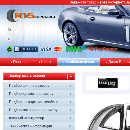
Закажите
товар
через интернет
! В
Главная
Шины
Колёсные диски
Диски Replic
Подбор шин и дисков
Подбор шин по размеру
Подбор дисков по размеру
Подбор по марке автомобиля
Подбор мотошин по размеру
Шинный калькулятор
Техническая информация