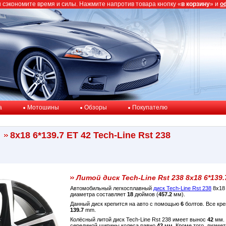
ы сэкономите время и силы. Нажмите напротив товара кнопку «
в корзину
» и
о
a
Мотошины
Обзоры
Покупателю
8x18 6*139.7 ET 42 Tech-Line Rst 238
Литой диск Tech-Line Rst 238 8x18 6*139.
Автомобильный легкосплавный
диск Tech-Line Rst 238
8x18 
диаметра составляет
18
дюймов (
457.2
мм).
Данный диск крепится на авто с помощью
6
болтов. Все кре
139.7
mm.
Колёсный литой диск Tech-Line Rst 238 имеет вынос
42
мм. 
серединой ширины колеса равно
42
мм. Кроме того, диамет