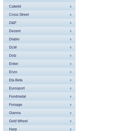
Catwild
Cross Street
D&P
Dezent
Diablo
DLW
Dotz
Enkei
Enzo
Eta Beta
Eurosport
Fondmetal
Forsage
Gianna
Gold Wheel
Harp