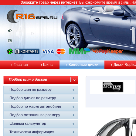
Закажите
товар
через интернет
! Вы сэкономите время и силы. Н
Главная
Шины
Колёсные диски
Диски Replic
Подбор шин и дисков
Подбор шин по размеру
Подбор дисков по размеру
Подбор по марке автомобиля
Подбор мотошин по размеру
Шинный калькулятор
Техническая информация