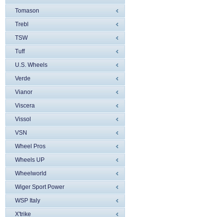
Tomason
Trebl
TSW
Tuff
U.S. Wheels
Verde
Vianor
Viscera
Vissol
VSN
Wheel Pros
Wheels UP
Wheelworld
Wiger Sport Power
WSP Italy
X'trike