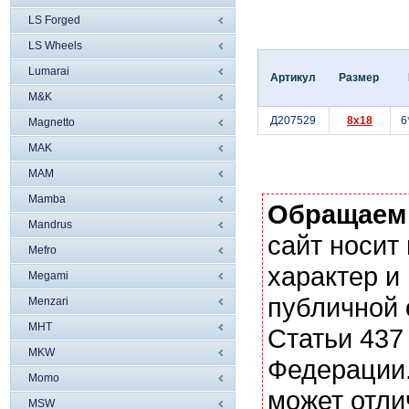
LS Forged
LS Wheels
Lumarai
Артикул
Размер
M&K
Д207529
8x18
6
Magnetto
MAK
MAM
Mamba
Обращаем
Mandrus
сайт носи
Mefro
характер и
Megami
публичной
Menzari
MHT
Статьи 437
MKW
Федерации.
Momo
может отли
MSW