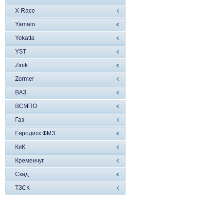
X-Race
Yamato
Yokatta
YST
Zinik
Zormer
ВАЗ
ВСМПО
Газ
Евродиск ФМЗ
КиК
Кременчуг
Скад
ТЗСК