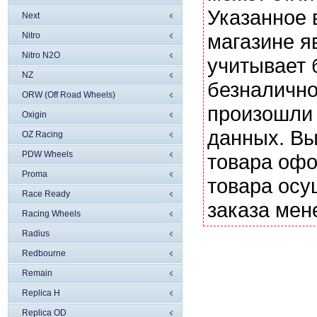
Указанное 
Next
магазине я
Nitro
Nitro N2O
учитывает 
NZ
безналично
ORW (Off Road Wheels)
произошли 
Oxigin
данных. Вы
OZ Racing
PDW Wheels
товара офо
Proma
товара осу
Race Ready
заказа мен
Racing Wheels
Radius
Redbourne
Remain
Replica H
Replica OD