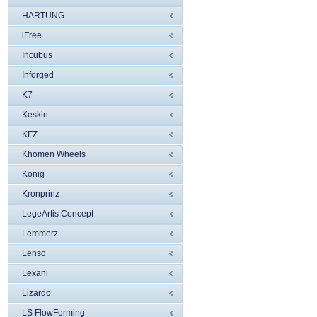
HARTUNG
iFree
Incubus
Inforged
K7
Keskin
KFZ
Khomen Wheels
Konig
Kronprinz
LegeArtis Concept
Lemmerz
Lenso
Lexani
Lizardo
LS FlowForming