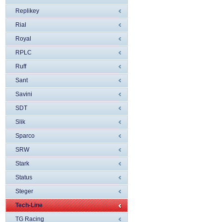
Replikey
Rial
Royal
RPLC
Ruff
Sant
Savini
SDT
Slik
Sparco
SRW
Stark
Status
Steger
Tech-Line
TG Racing