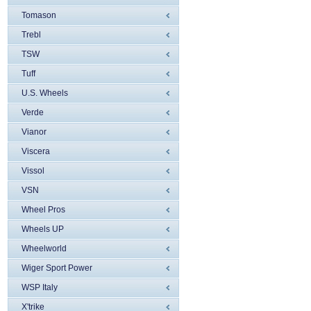
Tomason
Trebl
TSW
Tuff
U.S. Wheels
Verde
Vianor
Viscera
Vissol
VSN
Wheel Pros
Wheels UP
Wheelworld
Wiger Sport Power
WSP Italy
X'trike