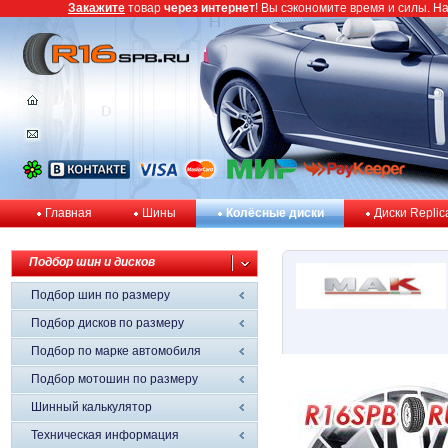
Закажите
товар
через интернет
! Вы сэкономите время и силы. Н
Главная
Шины
Колёсные диски
Диски Replic
Подбор шин и дисков
Подбор шин по размеру
Подбор дисков по размеру
Подбор по марке автомобиля
Подбор мотошин по размеру
Шинный калькулятор
Техническая информация