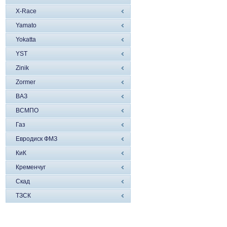
X-Race
Yamato
Yokatta
YST
Zinik
Zormer
ВАЗ
ВСМПО
Газ
Евродиск ФМЗ
КиК
Кременчуг
Скад
ТЗСК