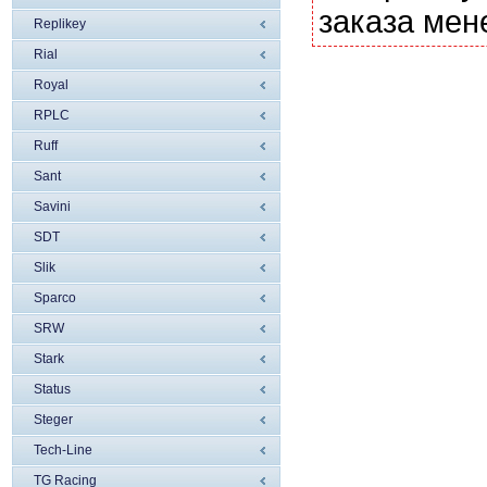
заказа мен
Replikey
Rial
Royal
RPLC
Ruff
Sant
Savini
SDT
Slik
Sparco
SRW
Stark
Status
Steger
Tech-Line
TG Racing