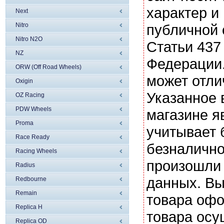
характер и
Next
Nitro
публичной
Nitro N2O
Статьи 437
NZ
Федерации.
ORW (Off Road Wheels)
может отли
Oxigin
Указанное 
OZ Racing
PDW Wheels
магазине я
Proma
учитывает 
Race Ready
безналично
Racing Wheels
произошли 
Radius
данных. Вы
Redbourne
Remain
товара офо
Replica H
товара осу
Replica OD