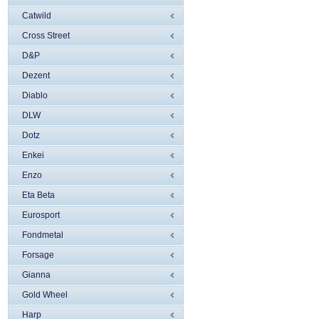
Catwild
Cross Street
D&P
Dezent
Diablo
DLW
Dotz
Enkei
Enzo
Eta Beta
Eurosport
Fondmetal
Forsage
Gianna
Gold Wheel
Harp