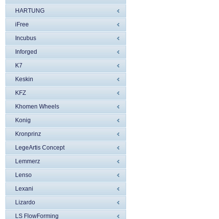
HARTUNG
iFree
Incubus
Inforged
K7
Keskin
KFZ
Khomen Wheels
Konig
Kronprinz
LegeArtis Concept
Lemmerz
Lenso
Lexani
Lizardo
LS FlowForming