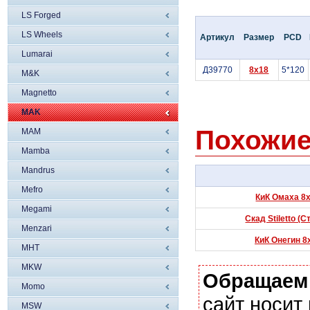
LS Forged
LS Wheels
Артикул
Размер
PCD
Lumarai
Д39770
8x18
5*120
M&K
Magnetto
MAK
Похожие
MAM
Mamba
Mandrus
Mefro
КиК Омаха 8x
Megami
Скад Stiletto (
Menzari
КиК Онегин 8
MHT
MKW
Обращаем
Momo
сайт носи
MSW