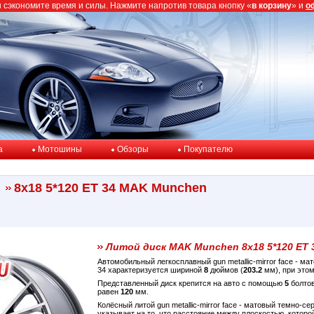
ы сэкономите время и силы. Нажмите напротив товара кнопку «
в корзину
» и
о
a
Мотошины
Обзоры
Покупателю
8x18 5*120 ET 34 MAK Munchen
Литой диск MAK Munchen 8x18 5*120 ET 
Автомобильный легкосплавный gun metallic-mirror face - м
34 характеризуется шириной
8
дюймов (
203.2
мм), при этом
Представленный диск крепится на авто с помощью
5
болтов
равен
120
мм.
Колёсный литой gun metallic-mirror face - матовый темно-
указывает на то, что расстояние между плоскостью, котор