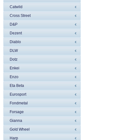
Catwild
Cross Street
D&P
Dezent
Diablo
DLW
Dotz
Enkei
Enzo
Eta Beta
Eurosport
Fondmetal
Forsage
Gianna
Gold Wheel
Harp