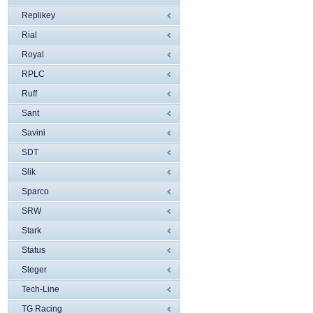
Replikey
Rial
Royal
RPLC
Ruff
Sant
Savini
SDT
Slik
Sparco
SRW
Stark
Status
Steger
Tech-Line
TG Racing