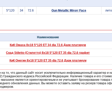
5*120
34
72.6
Gun Metallic Mirorr Face
лит
Наименование
КиК Омаха 8x18 5*120 ET 34 dia 72.6 Дарк платинум
Скад Stiletto (Стилетто) 8x18 5*120 ET 35 dia 72.6 графит
КиК Онегин 8x18 5*120 ET 35 dia 72.6 Дарк платинум
е
на то, что данный сайт носит исключительно информационный характер и н
2) Гражданского кодекса Российской Федерации. Наличие товара и его стоим
-магазине является ориентировочным и не учитывает бронирование товара п
еднего обновления данных. Вы можете оставить заявку на резерв товара оф
неджером.