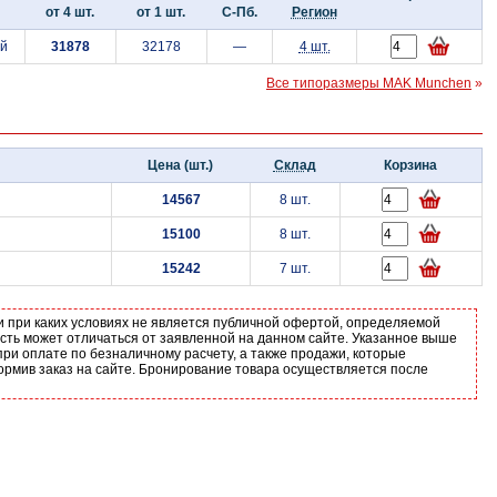
от 4 шт.
от 1 шт.
С-Пб.
Регион
ой
31878
32178
—
4 шт.
Все типоразмеры MAK Munchen
»
Цена (шт.)
Склад
Корзина
14567
8 шт.
15100
8 шт.
15242
7 шт.
и при каких условиях не является публичной офертой, определяемой
ость может отличаться от заявленной на данном сайте. Указанное выше
ри оплате по безналичному расчету, а также продажи, которые
ормив заказ на сайте. Бронирование товара осуществляется после