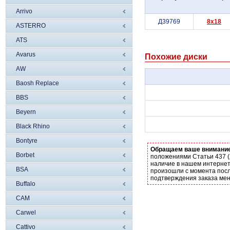
Arrivo
Д39769
8x18
ASTERRO
ATS
Avarus
Похожие диски
AW
Baosh Replace
BBS
Beyern
Black Rhino
Bontyre
Обращаем ваше внимани
Borbet
положениями Статьи 437 (
наличие в нашем интернет
BSA
произошли с момента посл
подтверждения заказа ме
Buffalo
CAM
Carwel
Cattivo