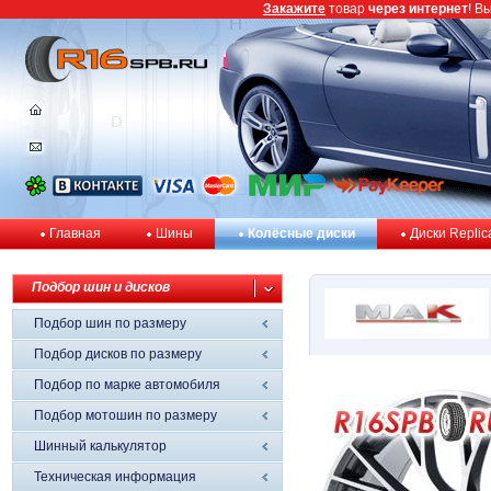
Закажите
товар
через интернет
! В
Главная
Шины
Колёсные диски
Диски Replic
Подбор шин и дисков
Подбор шин по размеру
Подбор дисков по размеру
Подбор по марке автомобиля
Подбор мотошин по размеру
Шинный калькулятор
Техническая информация