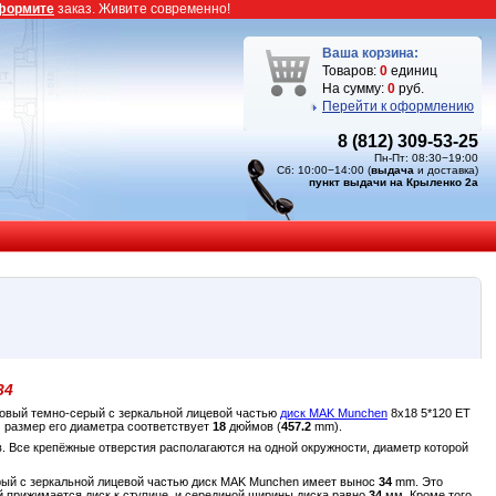
формите
заказ. Живите современно!
Ваша корзина:
Товаров:
0
единиц
На сумму:
0
руб.
Перейти к оформлению
8 (812) 309-53-25
Пн-Пт: 08:30−19:00
Сб: 10:00−14:00 (
выдача
и доставка)
пункт выдачи на Крыленко 2а
34
атовый темно-серый c зеркальной лицевой частью
диск MAK Munchen
8x18 5*120 ET
 размер его диаметра соответствует
18
дюймов (
457.2
mm).
. Все крепёжные отверстия располагаются на одной окружности, диаметр которой
серый c зеркальной лицевой частью диск MAK Munchen имеет вынос
34
mm. Это
ой прижимается диск к ступице, и серединой ширины диска равно
34
мм. Кроме того,