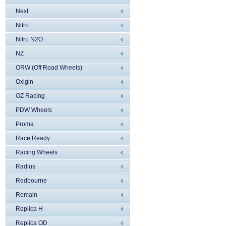
Next
Nitro
Nitro N2O
NZ
ORW (Off Road Wheels)
Oxigin
OZ Racing
PDW Wheels
Proma
Race Ready
Racing Wheels
Radius
Redbourne
Remain
Replica H
Replica OD