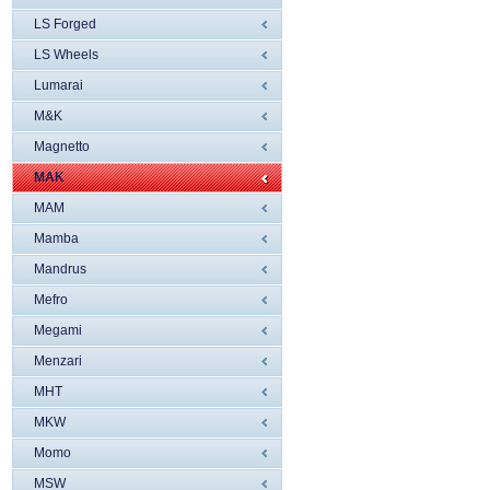
LS Forged
LS Wheels
Lumarai
M&K
Magnetto
MAK
MAM
Mamba
Mandrus
Mefro
Megami
Menzari
MHT
MKW
Momo
MSW