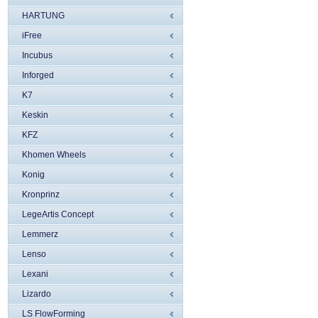
HARTUNG
iFree
Incubus
Inforged
K7
Keskin
KFZ
Khomen Wheels
Konig
Kronprinz
LegeArtis Concept
Lemmerz
Lenso
Lexani
Lizardo
LS FlowForming