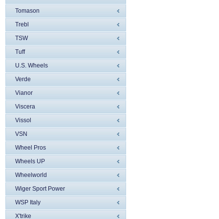
Tomason
Trebl
TSW
Tuff
U.S. Wheels
Verde
Vianor
Viscera
Vissol
VSN
Wheel Pros
Wheels UP
Wheelworld
Wiger Sport Power
WSP Italy
X'trike