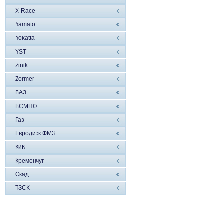
X-Race
Yamato
Yokatta
YST
Zinik
Zormer
ВАЗ
ВСМПО
Газ
Евродиск ФМЗ
КиК
Кременчуг
Скад
ТЗСК