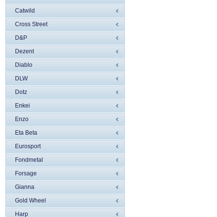
Catwild
Cross Street
D&P
Dezent
Diablo
DLW
Dotz
Enkei
Enzo
Eta Beta
Eurosport
Fondmetal
Forsage
Gianna
Gold Wheel
Harp