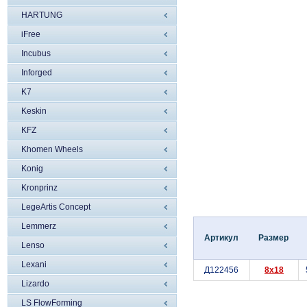
HARTUNG
iFree
Incubus
Inforged
K7
Keskin
KFZ
Khomen Wheels
Konig
Kronprinz
LegeArtis Concept
Lemmerz
Артикул
Размер
Lenso
Lexani
Д122456
8x18
Lizardo
LS FlowForming