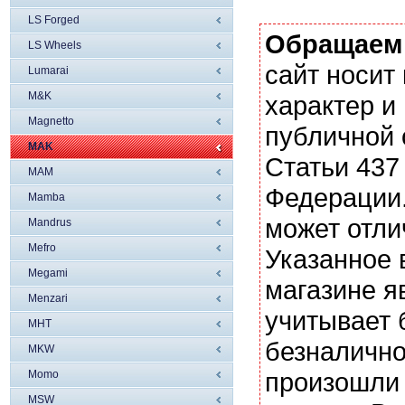
LS Forged
Обращаем
LS Wheels
сайт носи
Lumarai
M&K
характер и
Magnetto
публичной
MAK
Статьи 437
MAM
Федерации.
Mamba
может отли
Mandrus
Mefro
Указанное 
Megami
магазине я
Menzari
учитывает 
MHT
безналично
MKW
произошли 
Momo
MSW