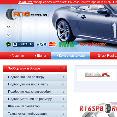
Закажите
товар
через интернет
! Вы сэкономите время и силы. Н
Главная
Шины
Колёсные диски
Диски Replic
Подбор шин и дисков
Подбор шин по размеру
Подбор дисков по размеру
Подбор по марке автомобиля
Подбор мотошин по размеру
Шинный калькулятор
Техническая информация