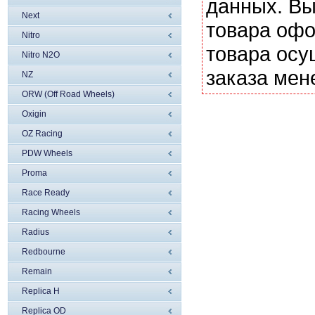
данных. Вы
Next
товара офо
Nitro
товара осу
Nitro N2O
заказа мен
NZ
ORW (Off Road Wheels)
Oxigin
OZ Racing
PDW Wheels
Proma
Race Ready
Racing Wheels
Radius
Redbourne
Remain
Replica H
Replica OD