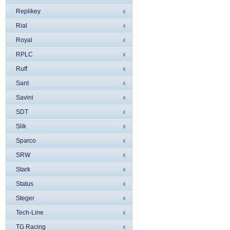
Replikey
Rial
Royal
RPLC
Ruff
Sant
Savini
SDT
Slik
Sparco
SRW
Stark
Status
Steger
Tech-Line
TG Racing