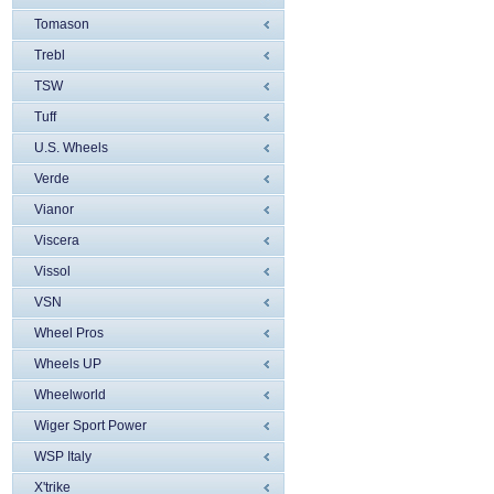
Tomason
Trebl
TSW
Tuff
U.S. Wheels
Verde
Vianor
Viscera
Vissol
VSN
Wheel Pros
Wheels UP
Wheelworld
Wiger Sport Power
WSP Italy
X'trike