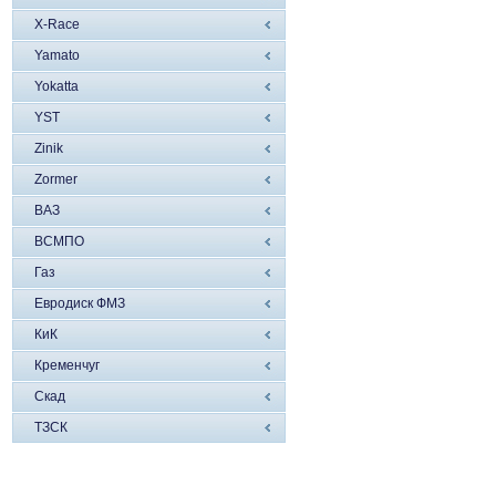
X-Race
Yamato
Yokatta
YST
Zinik
Zormer
ВАЗ
ВСМПО
Газ
Евродиск ФМЗ
КиК
Кременчуг
Скад
ТЗСК