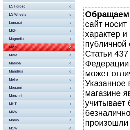
LS Forged
Обращаем
LS Wheels
сайт носи
Lumarai
M&K
характер и
Magnetto
публичной
MAK
Статьи 437
MAM
Федерации.
Mamba
может отли
Mandrus
Mefro
Указанное 
Megami
магазине я
Menzari
учитывает 
MHT
безналично
MKW
произошли 
Momo
MSW