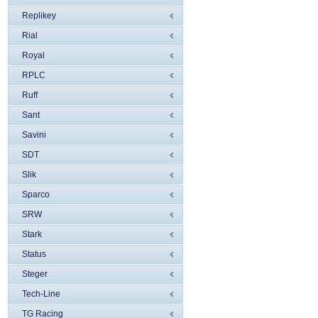
Replikey
Rial
Royal
RPLC
Ruff
Sant
Savini
SDT
Slik
Sparco
SRW
Stark
Status
Steger
Tech-Line
TG Racing