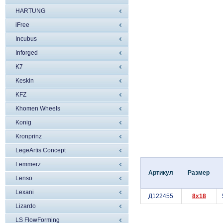
HARTUNG
iFree
Incubus
Inforged
K7
Keskin
KFZ
Khomen Wheels
Konig
Kronprinz
LegeArtis Concept
Lemmerz
Артикул
Размер
Lenso
Lexani
Д122455
8x18
Lizardo
LS FlowForming