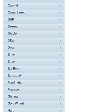
Catwild
Cross Street
D&P
Dezent
Diablo
DLW
Dotz
Enkei
Enzo
Eta Beta
Eurosport
Fondmetal
Forsage
Gianna
Gold Wheel
Harp