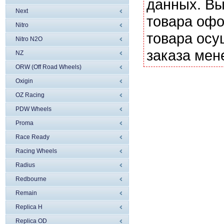
данных. Вы
Next
товара офо
Nitro
товара осу
Nitro N2O
заказа мен
NZ
ORW (Off Road Wheels)
Oxigin
OZ Racing
PDW Wheels
Proma
Race Ready
Racing Wheels
Radius
Redbourne
Remain
Replica H
Replica OD