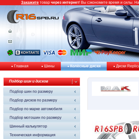
Закажите
товар
через интернет
! Вы сэкономите время и силы. Н
Главная
Шины
Колёсные диски
Диски Replic
Подбор шин и дисков
Подбор шин по размеру
Подбор дисков по размеру
Подбор по марке автомобиля
Подбор мотошин по размеру
Шинный калькулятор
Техническая информация