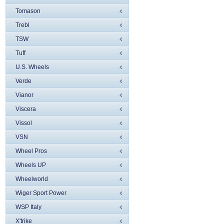
Tomason
Trebl
TSW
Tuff
U.S. Wheels
Verde
Vianor
Viscera
Vissol
VSN
Wheel Pros
Wheels UP
Wheelworld
Wiger Sport Power
WSP Italy
X'trike