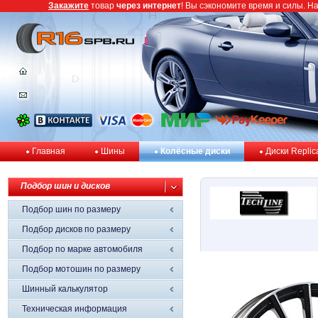
Закажите
товар
через интернет
! Вы сэкономите время и силы. Н
Главная
Шины
Колёсные диски
Диски Replic
Подбор шин и дисков
Подбор шин по размеру
Подбор дисков по размеру
Подбор по марке автомобиля
Подбор мотошин по размеру
Шинный калькулятор
Техническая информация