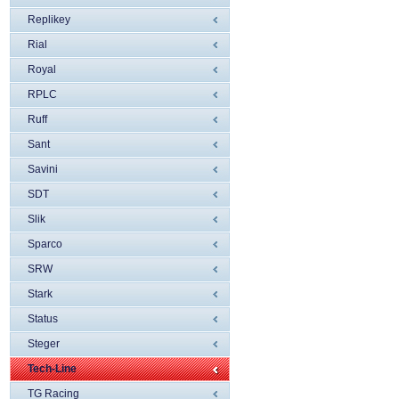
Replikey
Rial
Royal
RPLC
Ruff
Sant
Savini
SDT
Slik
Sparco
SRW
Stark
Status
Steger
Tech-Line
TG Racing