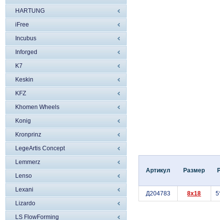
HARTUNG
iFree
Incubus
Inforged
K7
Keskin
KFZ
Khomen Wheels
Konig
Kronprinz
LegeArtis Concept
Lemmerz
Артикул
Размер
Lenso
Lexani
Д204783
8x18
5
Lizardo
LS FlowForming