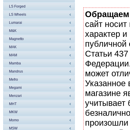
LS Forged
Обращаем
LS Wheels
сайт носи
Lumarai
M&K
характер и
Magnetto
публичной
MAK
Статьи 437
MAM
Федерации.
Mamba
может отли
Mandrus
Mefro
Указанное 
Megami
магазине я
Menzari
учитывает 
MHT
безналично
MKW
произошли 
Momo
MSW