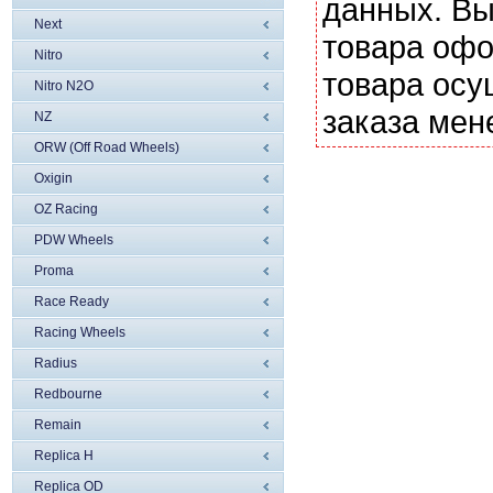
данных. Вы
Next
товара офо
Nitro
товара осу
Nitro N2O
заказа мен
NZ
ORW (Off Road Wheels)
Oxigin
OZ Racing
PDW Wheels
Proma
Race Ready
Racing Wheels
Radius
Redbourne
Remain
Replica H
Replica OD