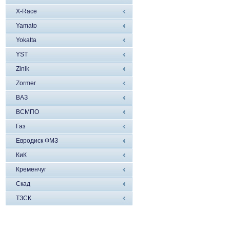
X-Race
Yamato
Yokatta
YST
Zinik
Zormer
ВАЗ
ВСМПО
Газ
Евродиск ФМЗ
КиК
Кременчуг
Скад
ТЗСК