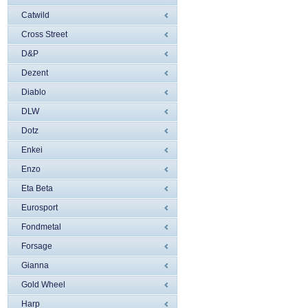
Catwild
Cross Street
D&P
Dezent
Diablo
DLW
Dotz
Enkei
Enzo
Eta Beta
Eurosport
Fondmetal
Forsage
Gianna
Gold Wheel
Harp