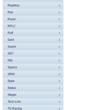
Replikey
Rial
Royal
RPLC
Ruff
Sant
Savini
SDT
Slik
Sparco
SRW
Stark
Status
Steger
Tech-Line
TG Racing