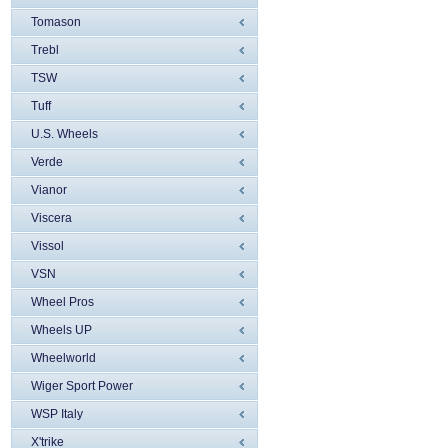
Tomason
Trebl
TSW
Tuff
U.S. Wheels
Verde
Vianor
Viscera
Vissol
VSN
Wheel Pros
Wheels UP
Wheelworld
Wiger Sport Power
WSP Italy
X'trike