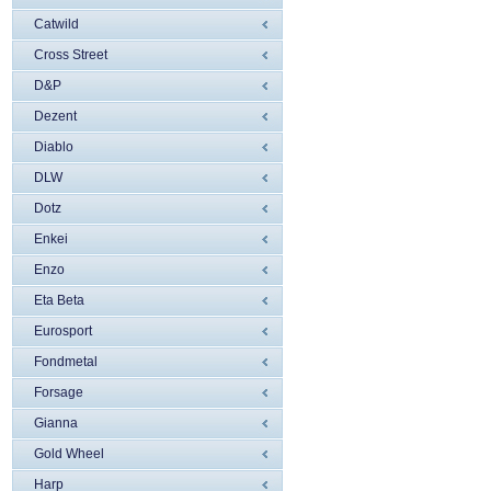
Catwild
Cross Street
D&P
Dezent
Diablo
DLW
Dotz
Enkei
Enzo
Eta Beta
Eurosport
Fondmetal
Forsage
Gianna
Gold Wheel
Harp