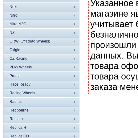
Указанное 
Next
магазине я
Nitro
учитывает 
Nitro N2O
безналично
NZ
ORW (Off Road Wheels)
произошли 
Oxigin
данных. Вы
OZ Racing
товара офо
PDW Wheels
товара осу
Proma
заказа мен
Race Ready
Racing Wheels
Radius
Redbourne
Remain
Replica H
Replica OD