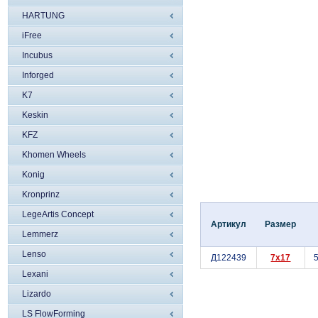
HARTUNG
iFree
Incubus
Inforged
K7
Keskin
KFZ
Khomen Wheels
Konig
Kronprinz
LegeArtis Concept
Артикул
Размер
Lemmerz
Lenso
Д122439
7x17
5
Lexani
Lizardo
LS FlowForming