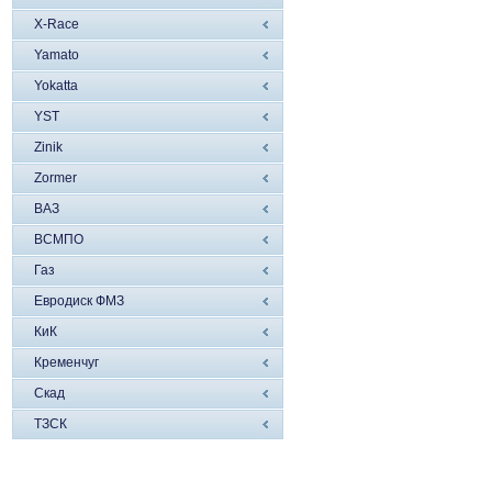
X-Race
Yamato
Yokatta
YST
Zinik
Zormer
ВАЗ
ВСМПО
Газ
Евродиск ФМЗ
КиК
Кременчуг
Скад
ТЗСК