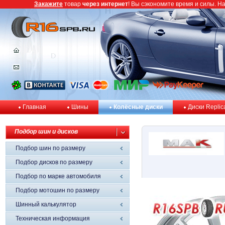
Закажите
товар
через интернет
! Вы сэкономите время и силы. Н
Главная
Шины
Колёсные диски
Диски Replic
Подбор шин и дисков
Подбор шин по размеру
Подбор дисков по размеру
Подбор по марке автомобиля
Подбор мотошин по размеру
Шинный калькулятор
Техническая информация