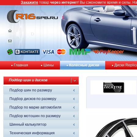
Закажите
товар
через интернет
! Вы сэкономите время и силы. Н
Главная
Шины
Колёсные диски
Диски Replic
Подбор шин и дисков
Подбор шин по размеру
Подбор дисков по размеру
Подбор по марке автомобиля
Подбор мотошин по размеру
Шинный калькулятор
Техническая информация