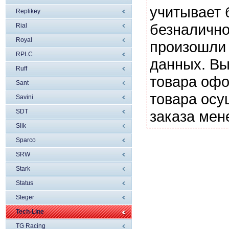
учитывает 
Replikey
безналично
Rial
Royal
произошли 
RPLC
данных. Вы
Ruff
товара офо
Sant
товара осу
Savini
SDT
заказа мен
Slik
Sparco
SRW
Stark
Status
Steger
Tech-Line
TG Racing