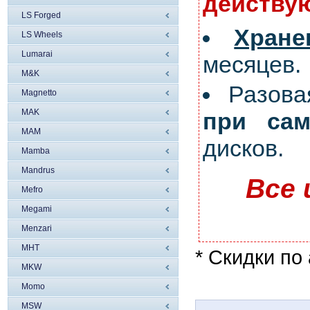
действую
LS Forged
Хран
LS Wheels
Lumarai
месяцев.
M&K
Разов
Magnetto
MAK
при сам
MAM
дисков.
Mamba
Mandrus
Все 
Mefro
Megami
Menzari
MHT
* Скидки по
MKW
Momo
MSW