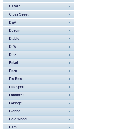
Catwild
Cross Street
D&P
Dezent
Diablo
DLW
Dotz
Enkei
Enzo
Eta Beta
Eurosport
Fondmetal
Forsage
Gianna
Gold Wheel
Harp