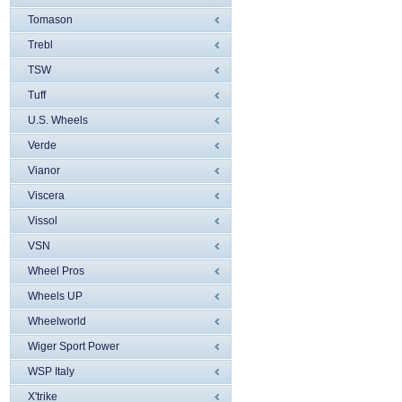
Tomason
Trebl
TSW
Tuff
U.S. Wheels
Verde
Vianor
Viscera
Vissol
VSN
Wheel Pros
Wheels UP
Wheelworld
Wiger Sport Power
WSP Italy
X'trike