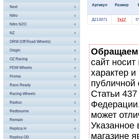
Артикул
Размер
Next
Nitro
Д213071
7x17
5
Nitro N2O
NZ
ORW (Off Road Wheels)
Обращаем
Oxigin
OZ Racing
сайт носи
PDW Wheels
характер и
Proma
публичной
Race Ready
Статьи 437
Racing Wheels
Федерации.
Radius
Redbourne
может отли
Remain
Указанное 
Replica H
магазине я
Replica OD