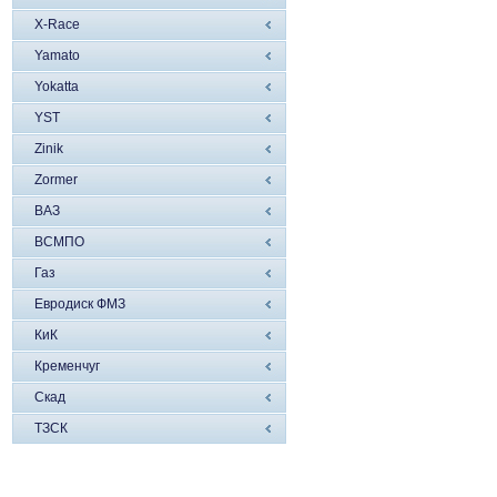
X-Race
Yamato
Yokatta
YST
Zinik
Zormer
ВАЗ
ВСМПО
Газ
Евродиск ФМЗ
КиК
Кременчуг
Скад
ТЗСК