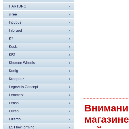
HARTUNG
iFree
Incubus
Inforged
K7
Keskin
KFZ
Khomen Wheels
Konig
Kronprinz
LegeArtis Concept
Lemmerz
Lenso
Внимание
Lexani
магазине
Lizardo
LS FlowForming