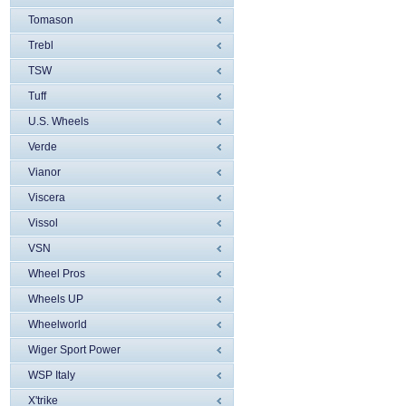
Tomason
Trebl
TSW
Tuff
U.S. Wheels
Verde
Vianor
Viscera
Vissol
VSN
Wheel Pros
Wheels UP
Wheelworld
Wiger Sport Power
WSP Italy
X'trike