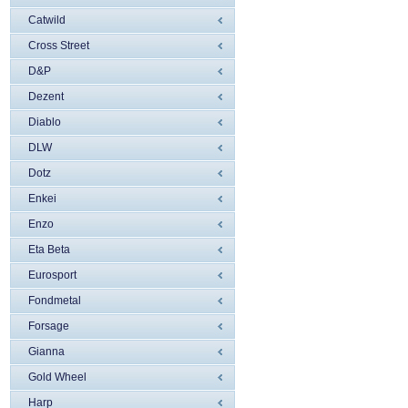
Catwild
Cross Street
D&P
Dezent
Diablo
DLW
Dotz
Enkei
Enzo
Eta Beta
Eurosport
Fondmetal
Forsage
Gianna
Gold Wheel
Harp