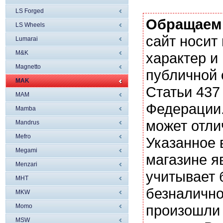
LS Forged
Обращаем
LS Wheels
сайт носи
Lumarai
M&K
характер и
Magnetto
публичной
MAK
Статьи 437
MAM
Федерации.
Mamba
может отли
Mandrus
Mefro
Указанное 
Megami
магазине я
Menzari
учитывает 
MHT
безналично
MKW
произошли 
Momo
MSW