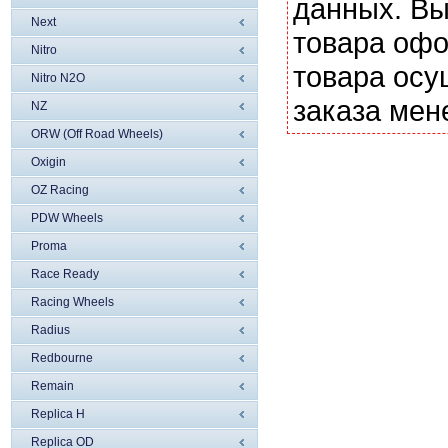
данных. Вы
Next
товара офо
Nitro
товара осу
Nitro N2O
заказа мен
NZ
ORW (Off Road Wheels)
Oxigin
OZ Racing
PDW Wheels
Proma
Race Ready
Racing Wheels
Radius
Redbourne
Remain
Replica H
Replica OD