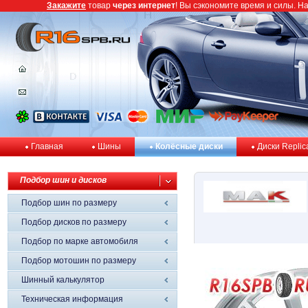
Закажите
товар
через интернет
! Вы сэкономите время и силы. Н
Главная
Шины
Колёсные диски
Диски Replic
Подбор шин и дисков
Подбор шин по размеру
Подбор дисков по размеру
Подбор по марке автомобиля
Подбор мотошин по размеру
Шинный калькулятор
Техническая информация