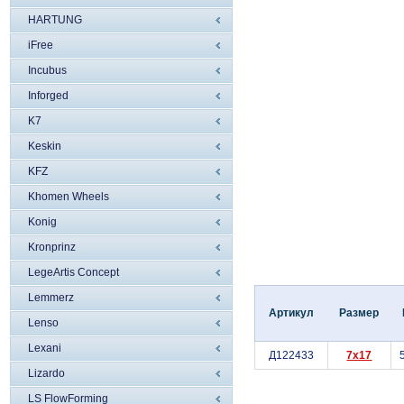
HARTUNG
iFree
Incubus
Inforged
K7
Keskin
KFZ
Khomen Wheels
Konig
Kronprinz
LegeArtis Concept
Lemmerz
Артикул
Размер
Lenso
Lexani
Д122433
7x17
Lizardo
LS FlowForming