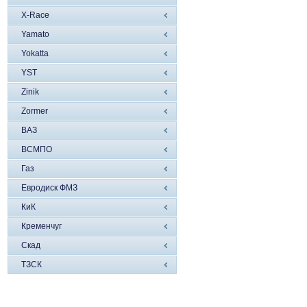
X-Race
Yamato
Yokatta
YST
Zinik
Zormer
ВАЗ
ВСМПО
Газ
Евродиск ФМЗ
КиК
Кременчуг
Скад
ТЗСК