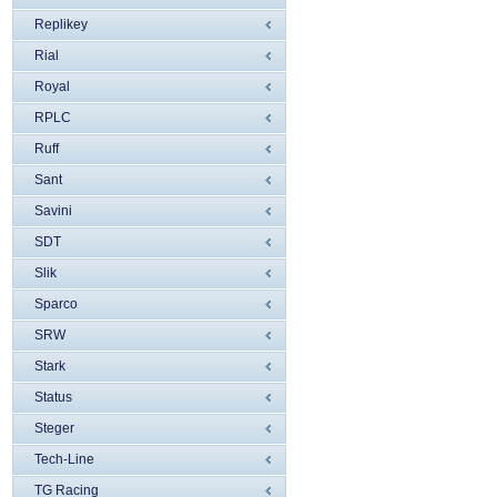
Replikey
Rial
Royal
RPLC
Ruff
Sant
Savini
SDT
Slik
Sparco
SRW
Stark
Status
Steger
Tech-Line
TG Racing