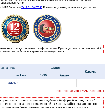
о диска равен
72
mm.
ах MAK Panorama
7x17 5*108 ET 45
Вы можете узнать у наших менеджеров по
отличатся от представленного на фотографии. Производитель оставляет за собой
и комплектность без предварительного уведомления.
Цена (руб.)
Склад
Корзина
.
от 1 шт.
С-Пб.
Регион
нет в наличии
—
—
—
Все типоразмеры MAK Panorama
»
и при каких условиях не является публичной офертой, определяемой
ость может отличаться от заявленной на данном сайте. Указанное выше
ри оплате по безналичному расчету, а также продажи, которые