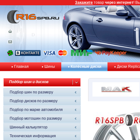
Закажите
товар
через интернет
! В
Главная
Шины
Колёсные диски
Диски Replic
Подбор шин и дисков
Подбор шин по размеру
Подбор дисков по размеру
Подбор по марке автомобиля
Подбор мотошин по размеру
Шинный калькулятор
Техническая информация