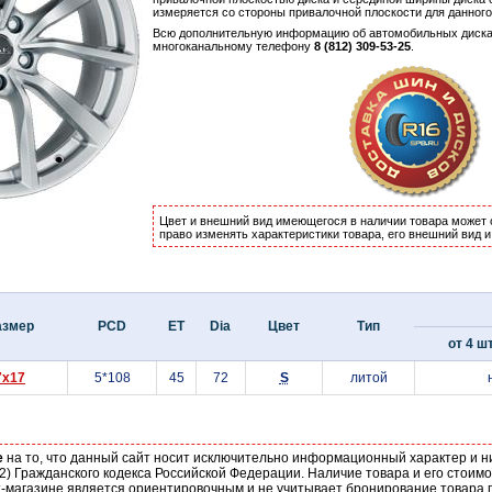
измеряется со стороны привалочной плоскости для данног
Всю дополнительную информацию об автомобильных диск
многоканальному телефону
8 (812) 309-53-25
.
Цвет и внешний вид имеющегося в наличии товара может 
право изменять характеристики товара, его внешний вид 
азмер
PCD
ET
Dia
Цвет
Тип
от 4 шт
7x17
5*108
45
72
S
литой
е
на то, что данный сайт носит исключительно информационный характер и н
2) Гражданского кодекса Российской Федерации. Наличие товара и его стоим
-магазине является ориентировочным и не учитывает бронирование товара п