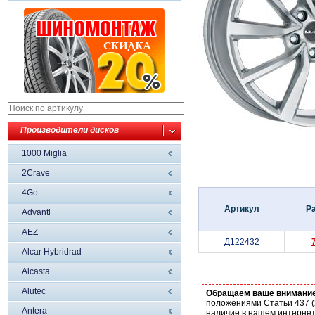
Производители дисков
1000 Miglia
2Crave
4Go
Артикул
Р
Advanti
AEZ
Д122432
Alcar Hybridrad
Alcasta
Alutec
Обращаем ваше внимани
положениями Статьи 437 (
Antera
наличие в нашем интернет