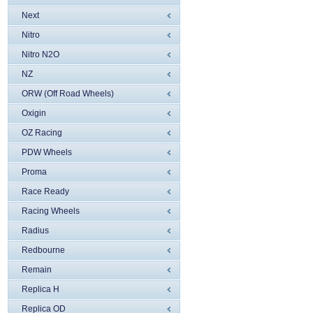
Next
Nitro
Nitro N2O
NZ
ORW (Off Road Wheels)
Oxigin
OZ Racing
PDW Wheels
Proma
Race Ready
Racing Wheels
Radius
Redbourne
Remain
Replica H
Replica OD