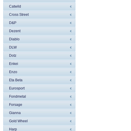
Catwild
Cross Street
D&P
Dezent
Diablo
DLW
Dotz
Enkei
Enzo
Eta Beta
Eurosport
Fondmetal
Forsage
Gianna
Gold Wheel
Harp