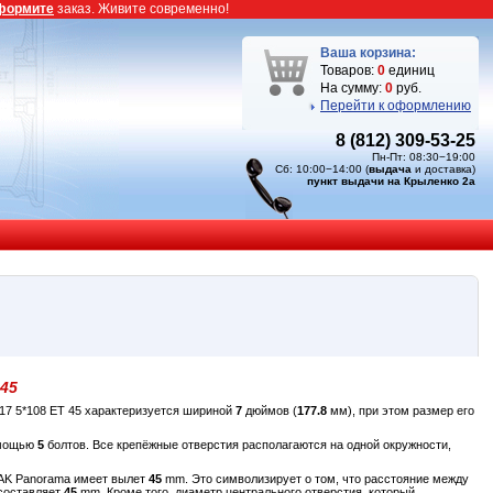
формите
заказ. Живите современно!
Ваша корзина:
Товаров:
0
единиц
На сумму:
0
руб.
Перейти к оформлению
8 (812) 309-53-25
Пн-Пт: 08:30−19:00
Сб: 10:00−14:00 (
выдача
и доставка)
пункт выдачи на Крыленко 2а
 45
17 5*108 ET 45 характеризуется шириной
7
дюймов (
177.8
мм), при этом размер его
омощью
5
болтов. Все крепёжные отверстия располагаются на одной окружности,
MAK Panorama имеет вылет
45
mm. Это символизирует о том, что расстояние между
 составляет
45
mm. Кроме того, диаметр центрального отверстия, который