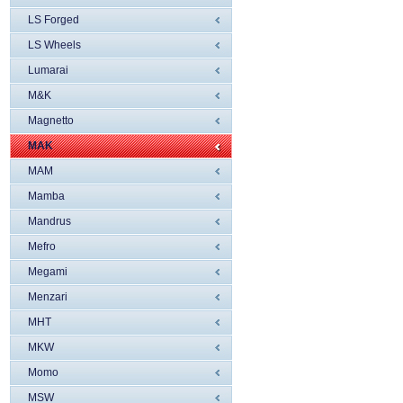
LS Forged
LS Wheels
Lumarai
M&K
Magnetto
MAK
MAM
Mamba
Mandrus
Mefro
Megami
Menzari
MHT
MKW
Momo
MSW