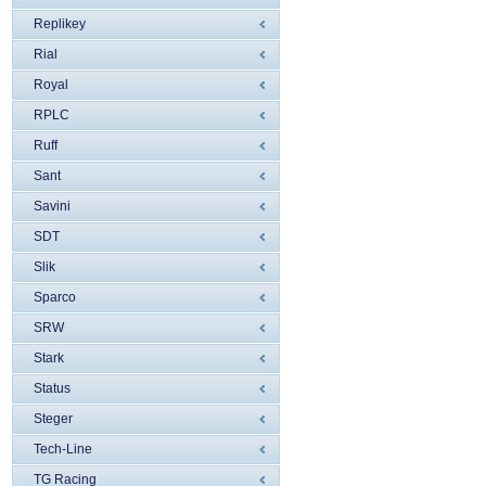
Replikey
Rial
Royal
RPLC
Ruff
Sant
Savini
SDT
Slik
Sparco
SRW
Stark
Status
Steger
Tech-Line
TG Racing