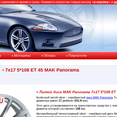
ы сэкономите время и силы. Нажмите напротив товара кнопку «
в корзину
» и
о
a
Мотошины
Обзоры
Покупателю
7x17 5*108 ET 45 MAK Panorama
Литой диск MAK Panorama 7x17 5*108 ET
Колёсный литой silver - серебристый
диск MAK Panorama
7x
диаметра равен
17
дюймов (
431.8
мм).
Этот диск устанавливается на транспортное средство с п
диаметр которой составляет
108
мм.
Автомобильный легкосплавный silver - серебристый диск 
привалочной плоскостью диска и серединой ширины диска