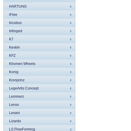
HARTUNG
iFree
Incubus
Inforged
K7
Keskin
KFZ
Khomen Wheels
Konig
Kronprinz
LegeArtis Concept
Lemmerz
Lenso
Lexani
Lizardo
LS FlowForming