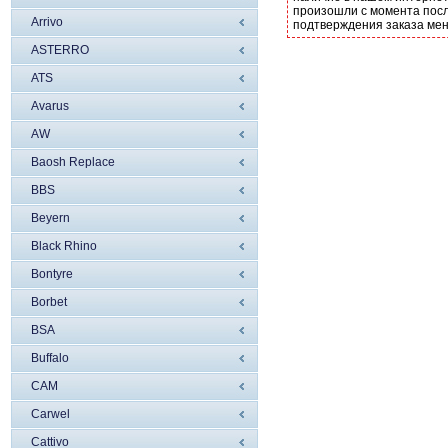
произошли с момента посл
Arrivo
подтверждения заказа ме
ASTERRO
ATS
Avarus
AW
Baosh Replace
BBS
Beyern
Black Rhino
Bontyre
Borbet
BSA
Buffalo
CAM
Carwel
Cattivo