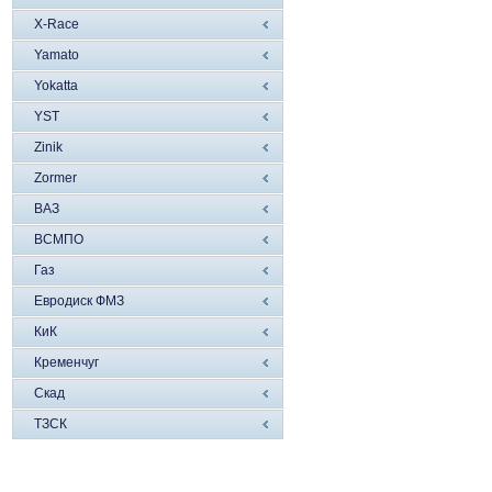
X-Race
Yamato
Yokatta
YST
Zinik
Zormer
ВАЗ
ВСМПО
Газ
Евродиск ФМЗ
КиК
Кременчуг
Скад
ТЗСК