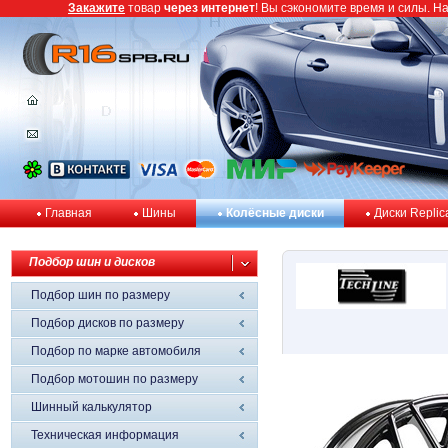
Закажите
товар
через интернет
! Вы сэкономите время и силы. Н
Главная
Шины
Колёсные диски
Диски Replic
Подбор шин и дисков
Подбор шин по размеру
Подбор дисков по размеру
Подбор по марке автомобиля
Подбор мотошин по размеру
Шинный калькулятор
Техническая информация