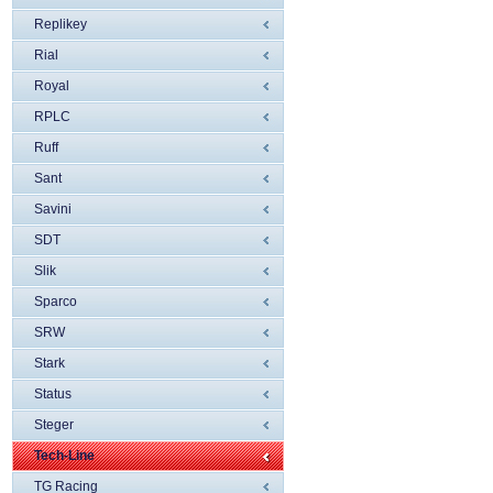
Replikey
Rial
Royal
RPLC
Ruff
Sant
Savini
SDT
Slik
Sparco
SRW
Stark
Status
Steger
Tech-Line
TG Racing