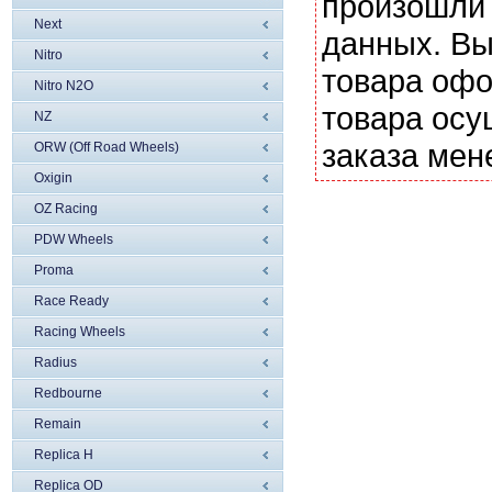
произошли 
Next
данных. Вы
Nitro
товара офо
Nitro N2O
товара осу
NZ
заказа мен
ORW (Off Road Wheels)
Oxigin
OZ Racing
PDW Wheels
Proma
Race Ready
Racing Wheels
Radius
Redbourne
Remain
Replica H
Replica OD