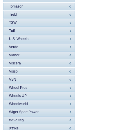
Tomason
Trebl
TSW
Tuff
U.S. Wheels
Verde
Vianor
Viscera
Vissol
VSN
Wheel Pros
Wheels UP
Wheelworld
Wiger Sport Power
WSP Italy
X'trike