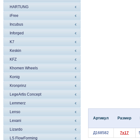
HARTUNG
iFree
Incubus
Inforged
K7
Keskin
KFZ
Khomen Wheels
Konig
Kronprinz
LegeArtis Concept
Lemmerz
Lenso
Артикул
Размер
Lexani
Lizardo
Д168582
7x17
LS FlowForming