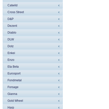
Catwild
Cross Street
D&P
Dezent
Diablo
DLW
Dotz
Enkei
Enzo
Eta Beta
Eurosport
Fondmetal
Forsage
Gianna
Gold Wheel
Harp