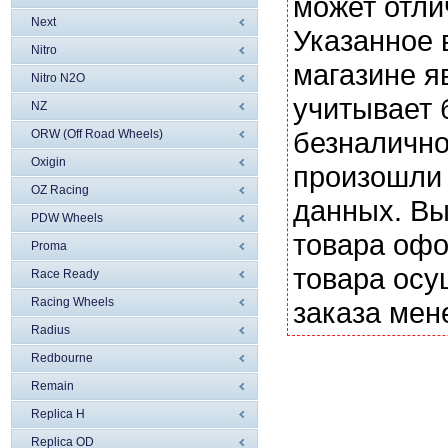
может отли
Next
Указанное 
Nitro
магазине я
Nitro N2O
учитывает 
NZ
безналично
ORW (Off Road Wheels)
Oxigin
произошли 
OZ Racing
данных. Вы
PDW Wheels
товара офо
Proma
товара осу
Race Ready
Racing Wheels
заказа мен
Radius
Redbourne
Remain
Replica H
Replica OD