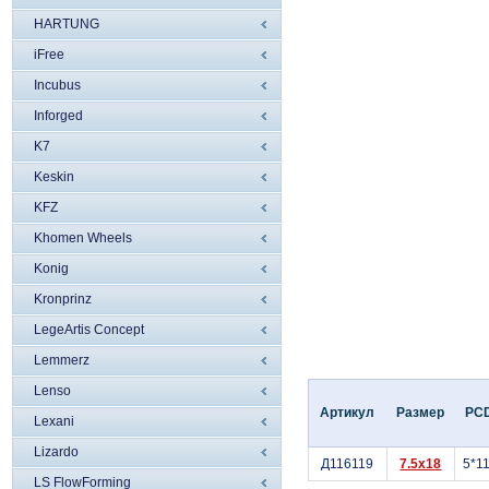
HARTUNG
iFree
Incubus
Inforged
K7
Keskin
KFZ
Khomen Wheels
Konig
Kronprinz
LegeArtis Concept
Lemmerz
Lenso
Артикул
Размер
PC
Lexani
Lizardo
Д116119
7.5x18
5*1
LS FlowForming