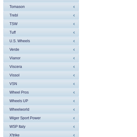
Tomason
Trebl
TSW
Tuff
U.S. Wheels
Verde
Vianor
Viscera
Vissol
VSN
Wheel Pros
Wheels UP
Wheelworld
Wiger Sport Power
WSP Italy
X'trike