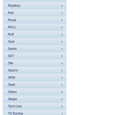
Replikey
Rial
Royal
RPLC
Ruff
Sant
Savini
SDT
Slik
Sparco
SRW
Stark
Status
Steger
Tech-Line
TG Racing