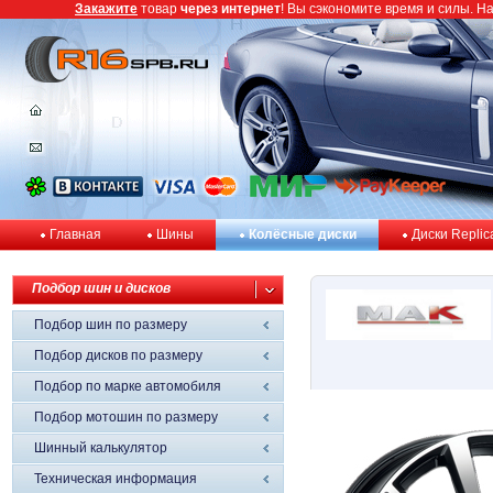
Закажите
товар
через интернет
! Вы сэкономите время и силы. Н
Главная
Шины
Колёсные диски
Диски Replic
Подбор шин и дисков
Подбор шин по размеру
Подбор дисков по размеру
Подбор по марке автомобиля
Подбор мотошин по размеру
Шинный калькулятор
Техническая информация