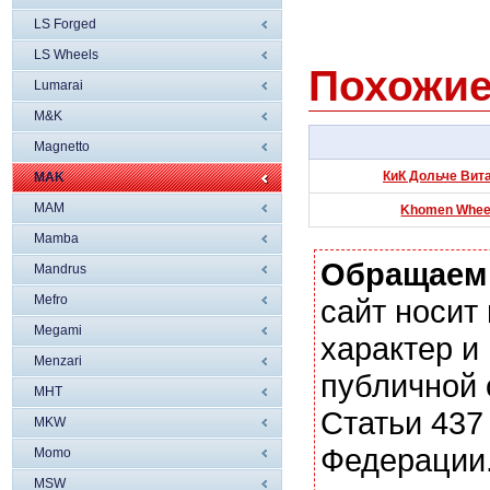
LS Forged
LS Wheels
Похожие
Lumarai
M&K
Magnetto
КиК Дольче Вита
MAK
MAM
Khomen Wheels
Mamba
Обращаем
Mandrus
Mefro
сайт носи
Megami
характер и
Menzari
публичной
MHT
Статьи 437
MKW
Федерации.
Momo
MSW