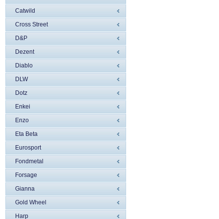
Catwild
Cross Street
D&P
Dezent
Diablo
DLW
Dotz
Enkei
Enzo
Eta Beta
Eurosport
Fondmetal
Forsage
Gianna
Gold Wheel
Harp