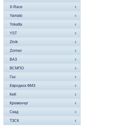
X-Race
Yamato
Yokatta
YST
Zinik
Zormer
ВАЗ
ВСМПО
Газ
Евродиск ФМЗ
КиК
Кременчуг
Скад
ТЗСК