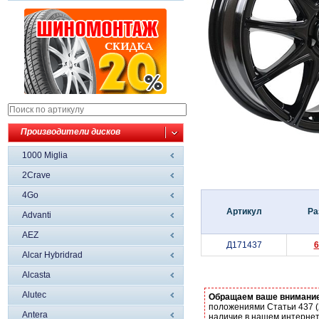
Производители дисков
1000 Miglia
2Crave
4Go
Артикул
Ра
Advanti
AEZ
Д171437
6
Alcar Hybridrad
Alcasta
Alutec
Обращаем ваше внимани
положениями Статьи 437 (
Antera
наличие в нашем интернет