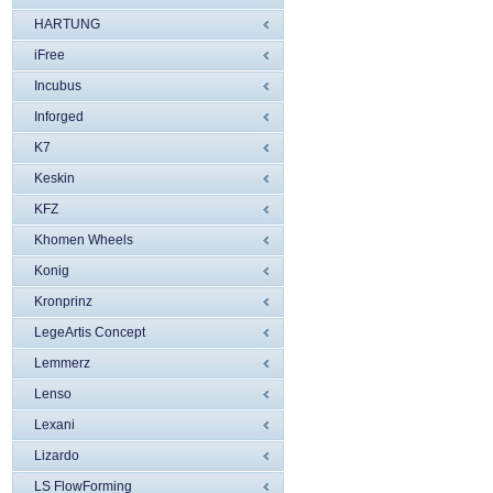
HARTUNG
iFree
Incubus
Inforged
K7
Keskin
KFZ
Khomen Wheels
Konig
Kronprinz
LegeArtis Concept
Lemmerz
Lenso
Lexani
Lizardo
LS FlowForming