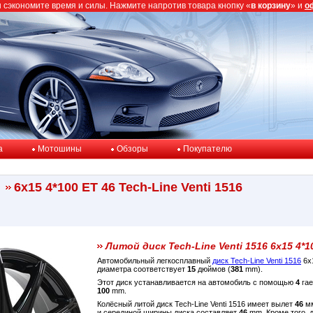
ы сэкономите время и силы. Нажмите напротив товара кнопку «
в корзину
» и
о
a
Мотошины
Обзоры
Покупателю
6x15 4*100 ET 46 Tech-Line Venti 1516
Литой диск Tech-Line Venti 1516 6x15 4*1
Автомобильный легкосплавный
диск Tech-Line Venti 1516
6x
диаметра соответствует
15
дюймов (
381
mm).
Этот диск устанавливается на автомобиль с помощью
4
гае
100
mm.
Колёсный литой диск Tech-Line Venti 1516 имеет вылет
46
мм
и серединой ширины диска составляет
46
mm. Кроме того, 