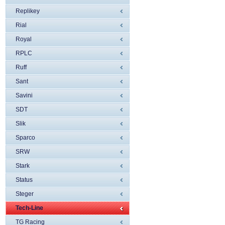
Replikey
Rial
Royal
RPLC
Ruff
Sant
Savini
SDT
Slik
Sparco
SRW
Stark
Status
Steger
Tech-Line
TG Racing