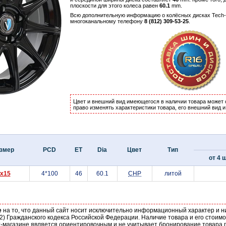
плоскости для этого колеса равен
60.1
mm.
Всю дополнительную информацию о колёсных дисках Tech-L
многоканальному телефону
8 (812) 309-53-25
.
Цвет и внешний вид имеющегося в наличии товара может 
право изменять характеристики товара, его внешний вид 
змер
PCD
ET
Dia
Цвет
Тип
от 4 ш
x15
4*100
46
60.1
CHP
литой
е
на то, что данный сайт носит исключительно информационный характер и н
2) Гражданского кодекса Российской Федерации. Наличие товара и его стоим
-магазине является ориентировочным и не учитывает бронирование товара п