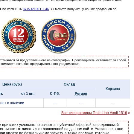
ine Venti 1516
6x15 4*100 ET 46
Вы можете получить у наших продавцов по
отличатся от представленного на фотографии. Производитель оставляет за собой
и комплектность без предварительного уведомления.
Цена (руб.)
Склад
Корзина
т.
от 1 шт.
С-Пб.
Регион
нет в наличии
—
—
—
Все типоразмеры Tech-Line Venti 1516
»
и при каких условиях не является публичной офертой, определяемой
ость может отличаться от заявленной на данном сайте. Указанное выше
ри оплате по безналичному расчету, а также продажи, которые