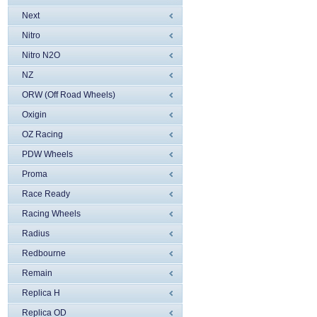
Next
Nitro
Nitro N2O
NZ
ORW (Off Road Wheels)
Oxigin
OZ Racing
PDW Wheels
Proma
Race Ready
Racing Wheels
Radius
Redbourne
Remain
Replica H
Replica OD