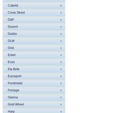
Catwild
Cross Street
D&P
Dezent
Diablo
DLW
Dotz
Enkei
Enzo
Eta Beta
Eurosport
Fondmetal
Forsage
Gianna
Gold Wheel
Harp