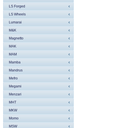
LS Forged
LS Wheels
Lumarai
M&K
Magnetto
MAK
MAM
Mamba
Mandrus
Mefro
Megami
Menzari
MHT
MKW
Momo
MSW