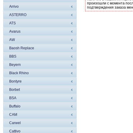
произошли с момента посл
Arrivo
подтверждения заказа ме
ASTERRO
ATS
Avarus
AW
Baosh Replace
BBS
Beyern
Black Rhino
Bontyre
Borbet
BSA
Buffalo
CAM
Carwel
Cattivo