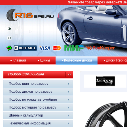
Закажите
товар
через интернет
! В
Главная
Шины
Колёсные диски
Диски Replic
Подбор шин и дисков
Подбор шин по размеру
Подбор дисков по размеру
Подбор по марке автомобиля
Подбор мотошин по размеру
Шинный калькулятор
Техническая информация