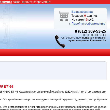
формите
заказ. Живите современно!
Ваша корзина:
Товаров:
0
единиц
На сумму:
0
руб.
Перейти к оформлению
8 (812) 309-53-25
Пн-Пт: 08:30−19:00
Сб: 10:00−14:00 (
выдача
и доставка)
пункт выдачи на Крыленко 2а
00 ET 46
15 4*100 ET 46 характеризуется шириной
6
дюймов (
152.4
мм), при этом размер его
к. Все крепёжные отверстия находятся на одной окружности, диаметр которой равен
. Это символизирует о том, что расстояние между привалочной плоскостью колеса
диаметр центрального отверстия, который измеряется со стороны привалочной