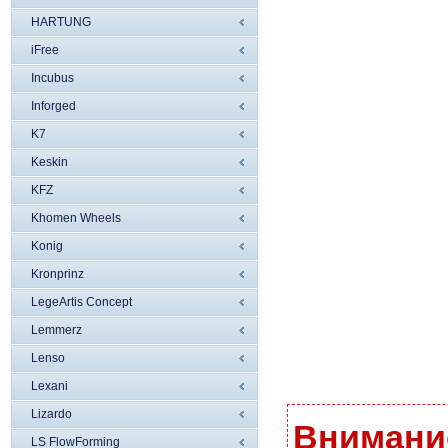
HARTUNG
iFree
Incubus
Inforged
K7
Keskin
KFZ
Khomen Wheels
Konig
Kronprinz
LegeArtis Concept
Lemmerz
Lenso
Lexani
Lizardo
Внимание
LS FlowForming