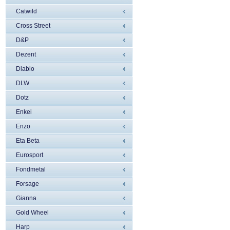
Catwild
Cross Street
D&P
Dezent
Diablo
DLW
Dotz
Enkei
Enzo
Eta Beta
Eurosport
Fondmetal
Forsage
Gianna
Gold Wheel
Harp