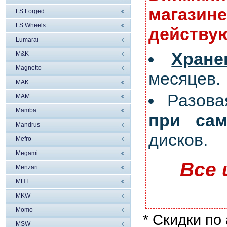
магазине
LS Forged
LS Wheels
действую
Lumarai
Хран
M&K
Magnetto
месяцев.
MAK
Разов
MAM
Mamba
при сам
Mandrus
дисков.
Mefro
Megami
Все 
Menzari
MHT
MKW
Momo
* Скидки по
MSW