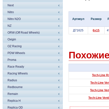
Next
Nitro
Nitro N2O
Артикул
Размер
NZ
Д71625
6x15
4
ORW (Off Road Wheels)
Oxigin
OZ Racing
Похожие
PDW Wheels
Proma
Race Ready
Racing Wheels
Tech-Line R
Radius
Tech-Line Ven
Redbourne
Tech-Line Ven
Remain
Tech-Line Vent
Replica H
Replica OD