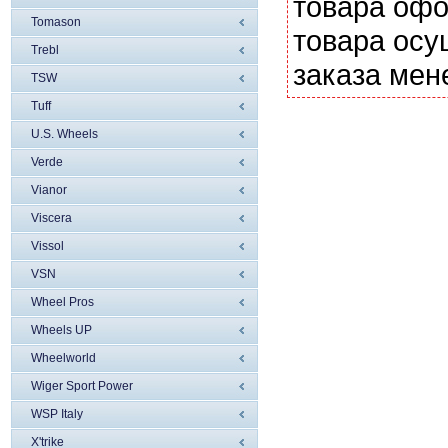
товара офо
Tomason
товара осу
Trebl
заказа мен
TSW
Tuff
U.S. Wheels
Verde
Vianor
Viscera
Vissol
VSN
Wheel Pros
Wheels UP
Wheelworld
Wiger Sport Power
WSP Italy
X'trike