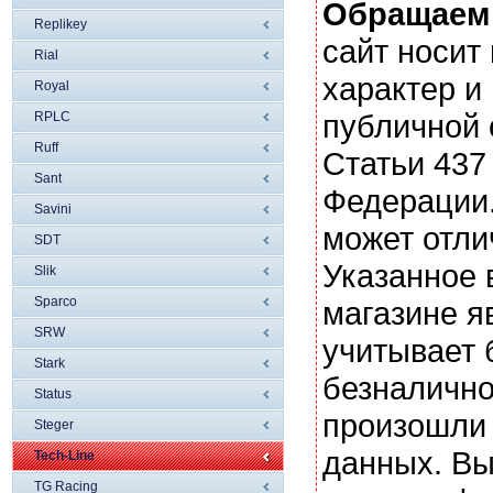
Обращаем
Replikey
сайт носи
Rial
характер и
Royal
публичной
RPLC
Ruff
Статьи 437
Sant
Федерации.
Savini
может отли
SDT
Указанное 
Slik
Sparco
магазине я
SRW
учитывает 
Stark
безналично
Status
произошли 
Steger
данных. Вы
Tech-Line
TG Racing