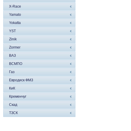
X-Race
Yamato
Yokatta
YST
Zinik
Zormer
ВАЗ
ВСМПО
Газ
Евродиск ФМЗ
КиК
Кременчуг
Скад
ТЗСК