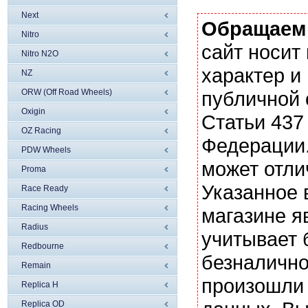
Next
Обращаем
Nitro
сайт носи
Nitro N2O
характер и
NZ
ORW (Off Road Wheels)
публичной
Oxigin
Статьи 437
OZ Racing
Федерации.
PDW Wheels
может отли
Proma
Указанное 
Race Ready
Racing Wheels
магазине я
Radius
учитывает 
Redbourne
безналично
Remain
произошли 
Replica H
Replica OD