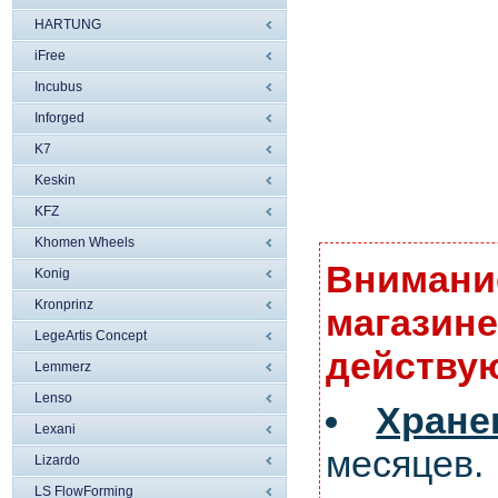
HARTUNG
iFree
Incubus
Inforged
K7
Keskin
KFZ
Khomen Wheels
Внимание
Konig
Kronprinz
магазине
LegeArtis Concept
действую
Lemmerz
Lenso
Хран
Lexani
месяцев.
Lizardo
LS FlowForming