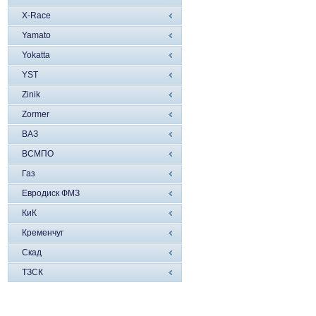
X-Race
Yamato
Yokatta
YST
Zinik
Zormer
ВАЗ
ВСМПО
Газ
Евродиск ФМЗ
КиК
Кременчуг
Скад
ТЗСК