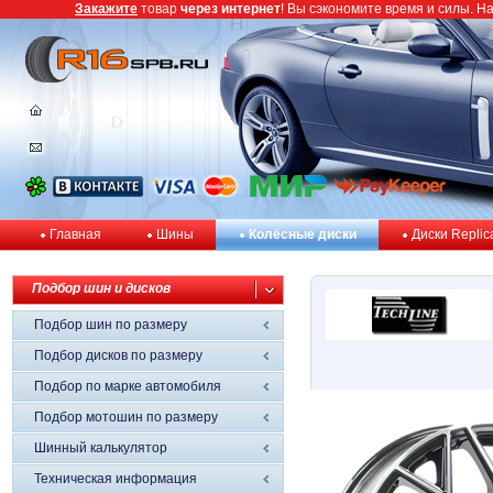
Закажите
товар
через интернет
! Вы сэкономите время и силы. Н
Главная
Шины
Колёсные диски
Диски Replic
Подбор шин и дисков
Подбор шин по размеру
Подбор дисков по размеру
Подбор по марке автомобиля
Подбор мотошин по размеру
Шинный калькулятор
Техническая информация