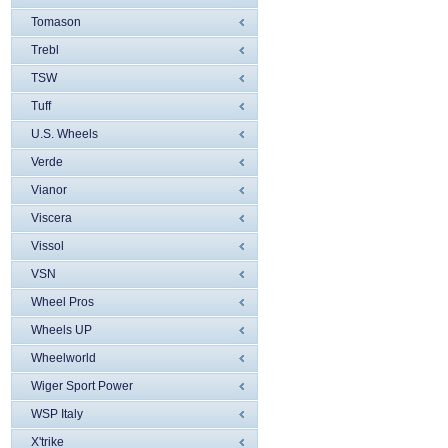
Tomason
Trebl
TSW
Tuff
U.S. Wheels
Verde
Vianor
Viscera
Vissol
VSN
Wheel Pros
Wheels UP
Wheelworld
Wiger Sport Power
WSP Italy
X'trike