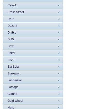
Catwild
Cross Street
D&P
Dezent
Diablo
DLW
Dotz
Enkei
Enzo
Eta Beta
Eurosport
Fondmetal
Forsage
Gianna
Gold Wheel
Harp