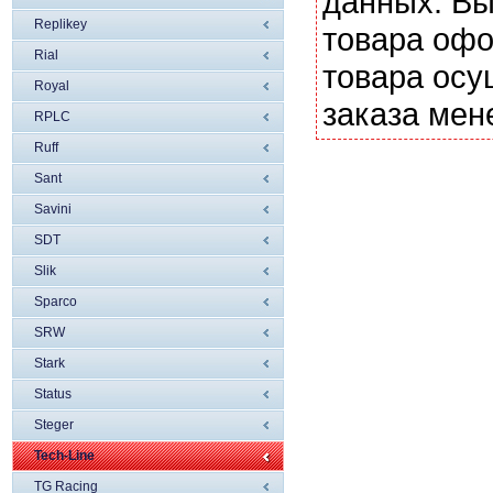
данных. Вы
Replikey
товара офо
Rial
товара осу
Royal
заказа мен
RPLC
Ruff
Sant
Savini
SDT
Slik
Sparco
SRW
Stark
Status
Steger
Tech-Line
TG Racing