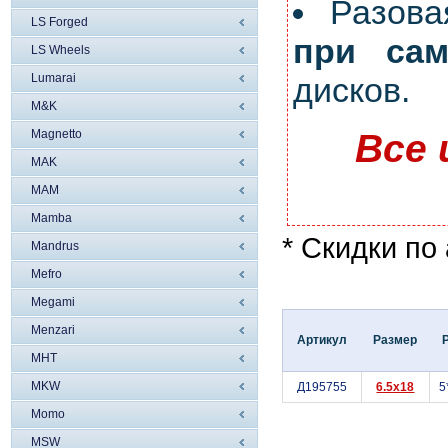
Разов
LS Forged
при сам
LS Wheels
Lumarai
дисков.
M&K
Magnetto
Все 
MAK
MAM
Mamba
* Скидки по
Mandrus
Mefro
Megami
Menzari
Артикул
Размер
MHT
MKW
Д195755
6.5x18
5
Momo
MSW