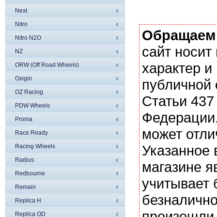
Next
Nitro
Обращаем
Nitro N2O
сайт носи
NZ
характер и
ORW (Off Road Wheels)
Oxigin
публичной
OZ Racing
Статьи 437
PDW Wheels
Федерации.
Proma
может отли
Race Ready
Указанное 
Racing Wheels
Radius
магазине я
Redbourne
учитывает 
Remain
безналично
Replica H
произошли 
Replica OD