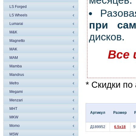
месяцев.
LS Forged
Разов
LS Wheels
при сам
Lumarai
M&K
дисков.
Magnetto
MAK
Все 
MAM
Mamba
Mandrus
* Скидки по
Mefro
Megami
Menzari
MHT
Артикул
Размер
MKW
Momo
Д189952
6.5x18
5
MSW