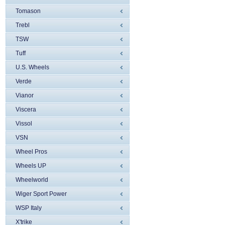
Tomason
Trebl
TSW
Tuff
U.S. Wheels
Verde
Vianor
Viscera
Vissol
VSN
Wheel Pros
Wheels UP
Wheelworld
Wiger Sport Power
WSP Italy
X'trike