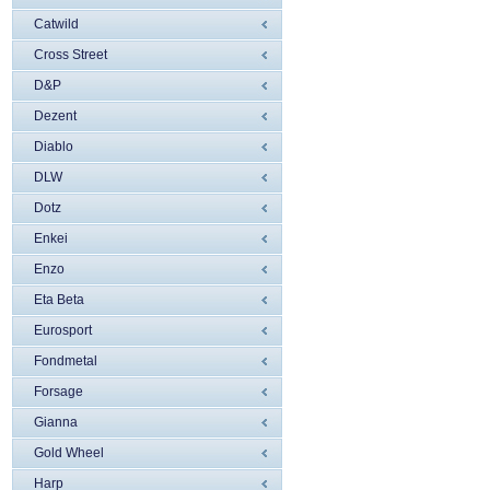
Catwild
Cross Street
D&P
Dezent
Diablo
DLW
Dotz
Enkei
Enzo
Eta Beta
Eurosport
Fondmetal
Forsage
Gianna
Gold Wheel
Harp