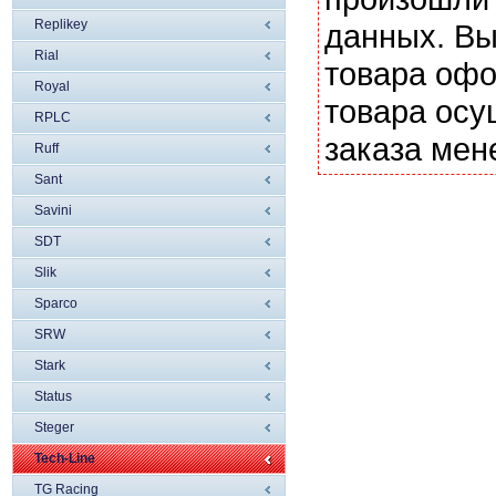
Replikey
данных. Вы
Rial
товара офо
Royal
товара осу
RPLC
заказа мен
Ruff
Sant
Savini
SDT
Slik
Sparco
SRW
Stark
Status
Steger
Tech-Line
TG Racing