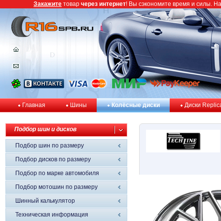
Закажите
товар
через интернет
! Вы сэкономите время и силы. Н
Главная
Шины
Колёсные диски
Диски Replic
Подбор шин и дисков
Подбор шин по размеру
Подбор дисков по размеру
Подбор по марке автомобиля
Подбор мотошин по размеру
Шинный калькулятор
Техническая информация