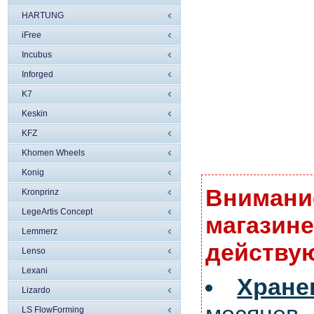
HARTUNG
iFree
Incubus
Inforged
K7
Keskin
KFZ
Khomen Wheels
Konig
Внимание
Kronprinz
LegeArtis Concept
магазине
Lemmerz
действую
Lenso
Lexani
Хран
Lizardo
LS FlowForming