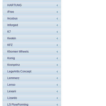
HARTUNG
iFree
Incubus
Inforged
K7
Keskin
KFZ
Khomen Wheels
Konig
Kronprinz
LegeArtis Concept
Lemmerz
Lenso
Lexani
Lizardo
LS FlowForming