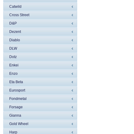
Catwild
Cross Street
D&P
Dezent
Diablo
DLW
Dotz
Enkei
Enzo
Eta Beta
Eurosport
Fondmetal
Forsage
Gianna
Gold Wheel
Harp