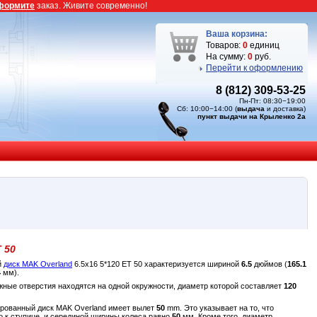
формите
заказ. Живите современно!
Ваша корзина:
Товаров:
0
единиц
На сумму:
0
руб.
Перейти к оформлению
8 (812) 309-53-25
Пн-Пт: 08:30−19:00
Сб: 10:00−14:00 (
выдача
и доставка)
пункт выдачи на Крыленко 2а
 50
й
диск MAK Overland
6.5x16 5*120 ET 50 характеризуется шириной
6.5
дюймов (
165.1
4
мм).
жные отверстия находятся на одной окружности, диаметр которой составляет
120
лированный диск MAK Overland имеет вылет
50
mm. Это указывает на то, что
о к ступице, и серединой ширины колеса равно
50
мм. Кроме того, диаметр