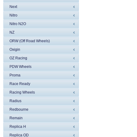
Next
Nitro
Nitro N2O
NZ
ORW (Off Road Wheels)
Oxigin
OZ Racing
PDW Wheels
Proma
Race Ready
Racing Wheels
Radius
Redbourne
Remain
Replica H
Replica OD