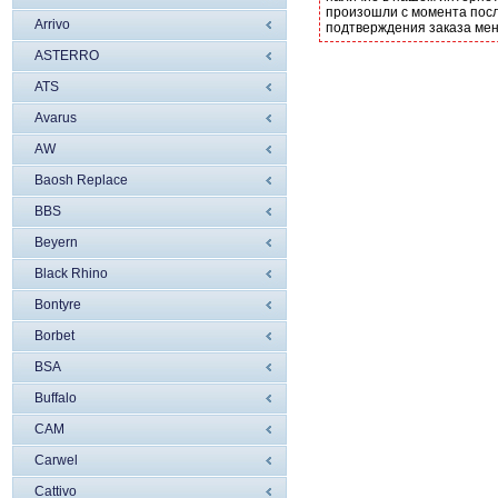
произошли с момента посл
Arrivo
подтверждения заказа ме
ASTERRO
ATS
Avarus
AW
Baosh Replace
BBS
Beyern
Black Rhino
Bontyre
Borbet
BSA
Buffalo
CAM
Carwel
Cattivo