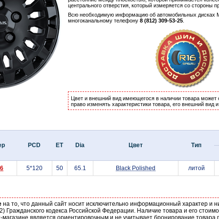
центрального отверстия, который измеряется со стороны п
Всю необходимую информацию об автомобильных дисках 
многоканальному телефону
8 (812) 309-53-25
.
Цвет и внешний вид имеющегося в наличии товара может 
право изменять характеристики товара, его внешний вид 
ер
PCD
ET
Dia
Цвет
Тип
16
5*120
50
65.1
Black Polished
литой
е
на то, что данный сайт носит исключительно информационный характер и н
2) Гражданского кодекса Российской Федерации. Наличие товара и его стоим
-магазине является ориентировочным и не учитывает бронирование товара п