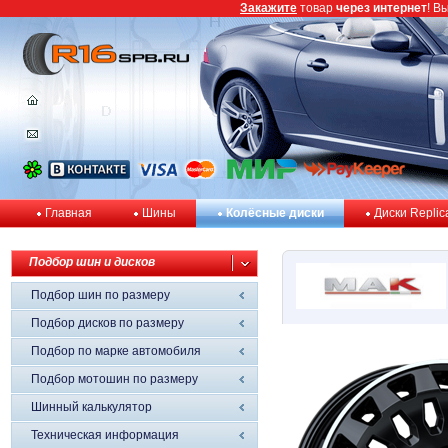
Закажите
товар
через интернет
! В
Главная
Шины
Колёсные диски
Диски Replic
Подбор шин и дисков
Подбор шин по размеру
Подбор дисков по размеру
Подбор по марке автомобиля
Подбор мотошин по размеру
Шинный калькулятор
Техническая информация