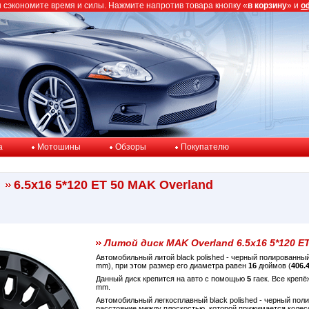
ы сэкономите время и силы. Нажмите напротив товара кнопку «
в корзину
» и
о
a
Мотошины
Обзоры
Покупателю
6.5x16 5*120 ET 50 MAK Overland
Литой диск MAK Overland 6.5x16 5*120 ET
Автомобильный литой black polished - черный полированны
mm), при этом размер его диаметра равен
16
дюймов (
406.
Данный диск крепится на авто с помощью
5
гаек. Все крепё
mm.
Автомобильный легкосплавный black polished - черный по
расстояние между плоскостью, которой прижимается колес