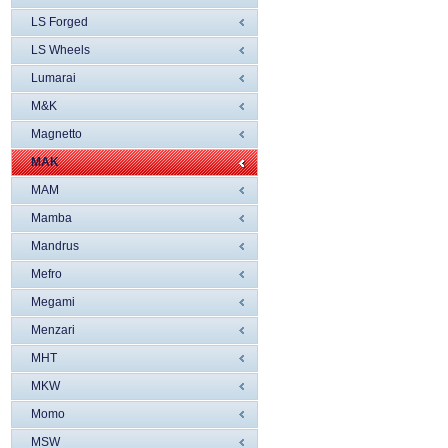
LS Forged
LS Wheels
Lumarai
M&K
Magnetto
MAK
MAM
Mamba
Mandrus
Mefro
Megami
Menzari
MHT
MKW
Momo
MSW