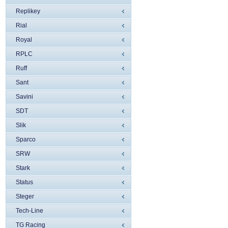
Replikey
Rial
Royal
RPLC
Ruff
Sant
Savini
SDT
Slik
Sparco
SRW
Stark
Status
Steger
Tech-Line
TG Racing