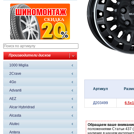
Производители дисков
1000 Miglia
2Crave
4Go
Артикул
Разм
Advanti
AEZ
Д203499
6.5x
Alcar Hybridrad
Alcasta
Alutec
Обращаем ваше внимани
положениями Статьи 437 (
Antera
наличие в нашем интернет