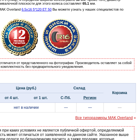
ривалочной плоскости для этого колеса составляет
65.1
мм.
MAK Overland
6.5x16 5*120 ET 50
Вы можете узнать у наших специалистов по
отличатся от представленного на фотографии. Производитель оставляет за собой
и комплектность без предварительного уведомления.
Цена (руб.)
Склад
Корзина
от 4 шт.
от 1 шт.
С-Пб.
Регион
нет в наличии
—
—
—
Все типоразмеры MAK Overland
»
и при каких условиях не является публичной офертой, определяемой
ость может отличаться от заявленной на данном сайте. Указанное выше
ри оплате по безналичному расчету, а также продажи, которые