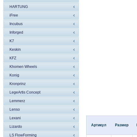
HARTUNG
iFree
Incubus
Inforged
K7
Keskin
KFZ
Khomen Wheels
Konig
Kronprinz
LegeArtis Concept
Lemmerz
Lenso
Lexani
Артикул
Размер
Lizardo
LS FlowForming