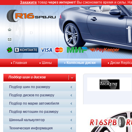
Закажите
товар
через интернет
! Вы сэкономите время и силы. Н
Главная
Шины
Колёсные диски
Диски Replic
Подбор шин и дисков
Подбор шин по размеру
Подбор дисков по размеру
Подбор по марке автомобиля
Подбор мотошин по размеру
Шинный калькулятор
Техническая информация