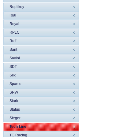
Replikey
Rial
Royal
RPLC
Ruff
Sant
Savini
SDT
Slik
Sparco
SRW
Stark
Status
Steger
Tech-Line
TG Racing