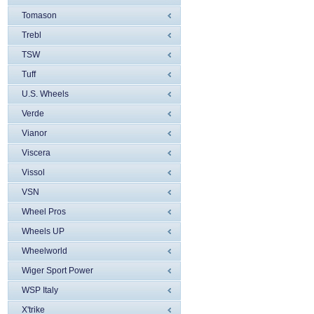
Tomason
Trebl
TSW
Tuff
U.S. Wheels
Verde
Vianor
Viscera
Vissol
VSN
Wheel Pros
Wheels UP
Wheelworld
Wiger Sport Power
WSP Italy
X'trike