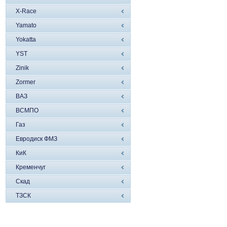
X-Race
Yamato
Yokatta
YST
Zinik
Zormer
ВАЗ
ВСМПО
Газ
Евродиск ФМЗ
КиК
Кременчуг
Скад
ТЗСК