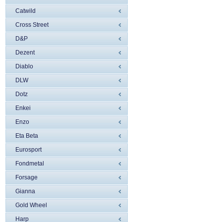
Catwild
Cross Street
D&P
Dezent
Diablo
DLW
Dotz
Enkei
Enzo
Eta Beta
Eurosport
Fondmetal
Forsage
Gianna
Gold Wheel
Harp