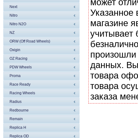
может отли
Next
Указанное 
Nitro
магазине я
Nitro N2O
учитывает 
NZ
безналично
ORW (Off Road Wheels)
Oxigin
произошли 
OZ Racing
данных. Вы
PDW Wheels
товара офо
Proma
товара осу
Race Ready
Racing Wheels
заказа мен
Radius
Redbourne
Remain
Replica H
Replica OD