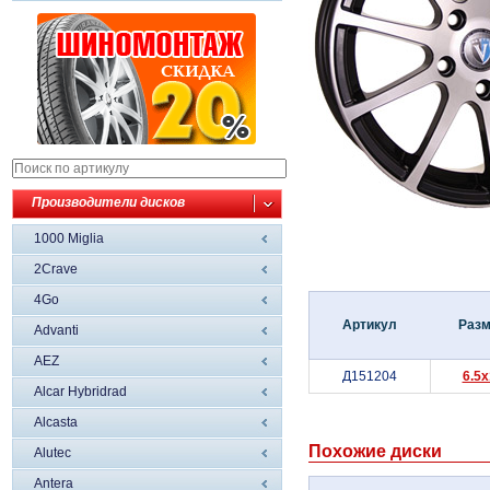
Производители дисков
1000 Miglia
2Crave
4Go
Артикул
Раз
Advanti
AEZ
Д151204
6.5x
Alcar Hybridrad
Alcasta
Похожие диски
Alutec
Antera