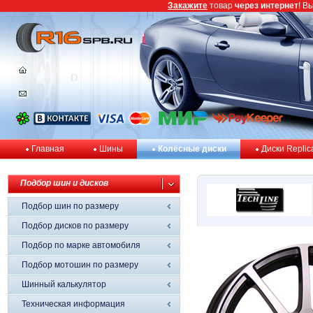
Закажите
товар
через интернет
! В
Главная
Шины
Колёсные диски
Диски Replic
Подбор шин и дисков
Подбор шин по размеру
Подбор дисков по размеру
Подбор по марке автомобиля
Подбор мотошин по размеру
Шинный калькулятор
Техническая информация