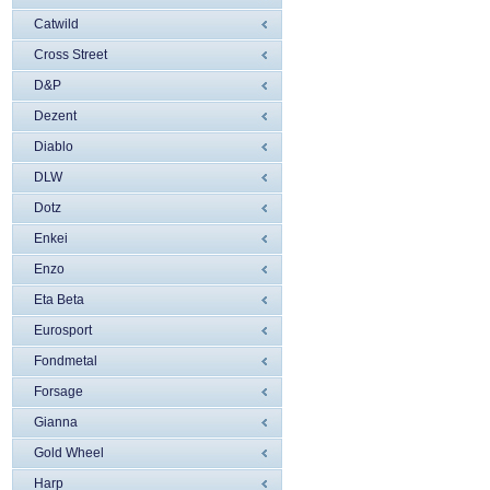
Catwild
Cross Street
D&P
Dezent
Diablo
DLW
Dotz
Enkei
Enzo
Eta Beta
Eurosport
Fondmetal
Forsage
Gianna
Gold Wheel
Harp