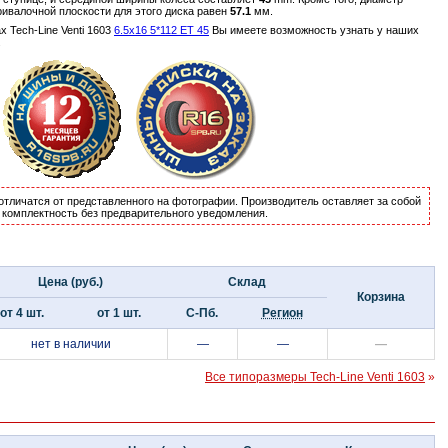
ривалочной плоскости для этого диска равен
57.1
мм.
Tech-Line Venti 1603
6.5x16 5*112 ET 45
Вы имеете возможность узнать у наших
.
отличатся от представленного на фотографии. Производитель оставляет за собой
и комплектность без предварительного уведомления.
Цена (руб.)
Склад
Корзина
от 4 шт.
от 1 шт.
С-Пб.
Регион
нет в наличии
—
—
—
Все типоразмеры Tech-Line Venti 1603
»