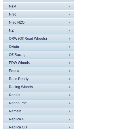
Next
Nitro
Nitro N2O
NZ
ORW (Off Road Wheels)
Oxigin
OZ Racing
PDW Wheels
Proma
Race Ready
Racing Wheels
Radius
Redbourne
Remain
Replica H
Replica OD