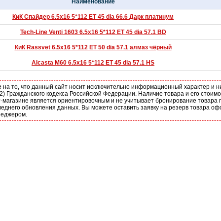
Наименование
КиК Спайдер 6.5x16 5*112 ET 45 dia 66.6 Дарк платинум
Tech-Line Venti 1603 6.5x16 5*112 ET 45 dia 57.1 BD
КиК Rassvet 6.5x16 5*112 ET 50 dia 57.1 алмаз чёрный
Alcasta M60 6.5x16 5*112 ET 45 dia 57.1 HS
е
на то, что данный сайт носит исключительно информационный характер и н
2) Гражданского кодекса Российской Федерации. Наличие товара и его стоим
-магазине является ориентировочным и не учитывает бронирование товара п
еднего обновления данных. Вы можете оставить заявку на резерв товара оф
неджером.