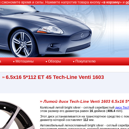
ы сэкономите время и силы. Нажмите напротив товара кнопку «
в корзину
» и
о
a
Мотошины
Обзоры
Покупателю
6.5x16 5*112 ET 45 Tech-Line Venti 1603
Литой диск Tech-Line Venti 1603 6.5x16 5*
Колёсный литой bright silver - сетлый серебристый
диск Tech
этом размер его диаметра равен
16
дюймов (
406.4
mm).
Этот диск устанавливается на транспортное средство с п
диаметр которой составляет
112
мм.
Автомобильный легкосплавный bright silver - сетлый серебр
расстояние между плоскостью, которой прижимается диск 