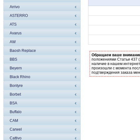
Arrivo
ASTERRO
ATS
Avarus
AW
Baosh Replace
Обращаем ваше внимани
BBS
положениями Статьи 437 (
наличие в нашем интернет
Beyern
произошли с момента посл
подтверждения заказа ме
Black Rhino
Bontyre
Borbet
BSA
Buffalo
CAM
Carwel
Cattivo