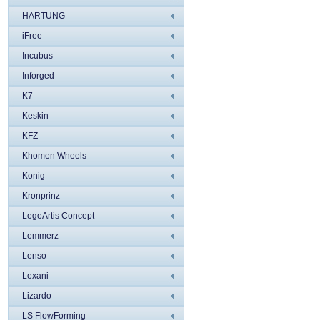
HARTUNG
iFree
Incubus
Inforged
K7
Keskin
KFZ
Khomen Wheels
Konig
Kronprinz
LegeArtis Concept
Lemmerz
Lenso
Lexani
Lizardo
LS FlowForming