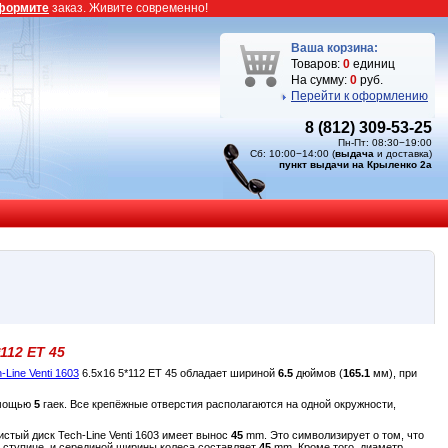
формите
заказ. Живите современно!
Ваша корзина:
Товаров:
0
единиц
На сумму:
0
руб.
Перейти к оформлению
8 (812) 309-53-25
Пн-Пт: 08:30−19:00
Сб: 10:00−14:00 (
выдача
и доставка)
пункт выдачи на Крыленко 2а
112 ET 45
-Line Venti 1603
6.5x16 5*112 ET 45 обладает шириной
6.5
дюймов (
165.1
мм), при
омощью
5
гаек. Все крепёжные отверстия располагаются на одной окружности,
истый диск Tech-Line Venti 1603 имеет вынос
45
mm. Это символизирует о том, что
к ступице, и серединой ширины колеса составляет
45
mm. Кроме того, диаметр