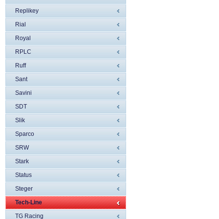
Replikey
Rial
Royal
RPLC
Ruff
Sant
Savini
SDT
Slik
Sparco
SRW
Stark
Status
Steger
Tech-Line
TG Racing