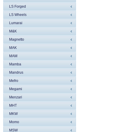
LS Forged
LS Wheels
Lumarai
M&K
Magnetto
MAK
MAM
Mamba
Mandrus
Mefro
Megami
Menzari
MHT
MKW
Momo
MSW