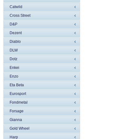
Catwild
Cross Street
D&P
Dezent
Diablo
DLW
Dotz
Enkei
Enzo
Eta Beta
Eurosport
Fondmetal
Forsage
Gianna
Gold Wheel
Harp