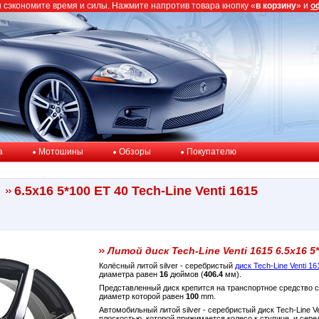
ы сэкономите время и силы. Нажмите напротив товара кнопку «
в корзину
» и
о
a
Мотошины
Обзоры
Покупателю
6.5x16 5*100 ET 40 Tech-Line Venti 1615
Литой диск Tech-Line Venti 1615 6.5x16 5
Колёсный литой silver - серебристый
диск Tech-Line Venti 16
диаметра равен
16
дюймов (
406.4
мм).
Представленный диск крепится на транспортное средство
диаметр которой равен
100
mm.
Автомобильный литой silver - серебристый диск Tech-Line V
плоскостью, которой прижимается колесо к ступице, и сер