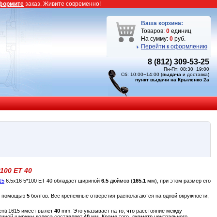
формите
заказ. Живите современно!
Ваша корзина:
Товаров:
0
единиц
На сумму:
0
руб.
Перейти к оформлению
8 (812) 309-53-25
Пн-Пт: 08:30−19:00
Сб: 10:00−14:00 (
выдача
и доставка)
пункт выдачи на Крыленко 2а
*100 ET 40
15
6.5x16 5*100 ET 40 обладает шириной
6.5
дюймов (
165.1
мм), при этом размер его
 с помощью
5
болтов. Все крепёжные отверстия располагаются на одной окружности,
enti 1615 имеет вылет
40
mm. Это указывает на то, что расстояние между
единой ширины колеса составляет
40
мм. Кроме того, диаметр центрального