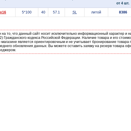
от 4 шт.
5x16
5*100
40
57.1
SL
литой
8386
е
на то, что данный сайт носит исключительно информационный характер и н
2) Гражданского кодекса Российской Федерации. Наличие товара и его стоим
-магазине является ориентировочным и не учитывает бронирование товара п
еднего обновления данных. Вы можете оставить заявку на резерв товара оф
неджером.