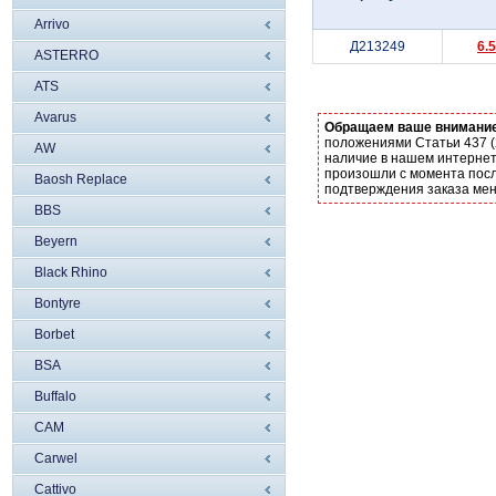
Arrivo
Д213249
6.
ASTERRO
ATS
Avarus
Обращаем ваше внимани
положениями Статьи 437 (
AW
наличие в нашем интернет
произошли с момента посл
Baosh Replace
подтверждения заказа ме
BBS
Beyern
Black Rhino
Bontyre
Borbet
BSA
Buffalo
CAM
Carwel
Cattivo