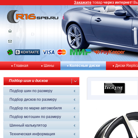
Закажите
товар
через интернет
! В
Главная
Шины
Колёсные диски
Диски Replic
Подбор шин и дисков
Подбор шин по размеру
Подбор дисков по размеру
Подбор по марке автомобиля
Подбор мотошин по размеру
Шинный калькулятор
Техническая информация