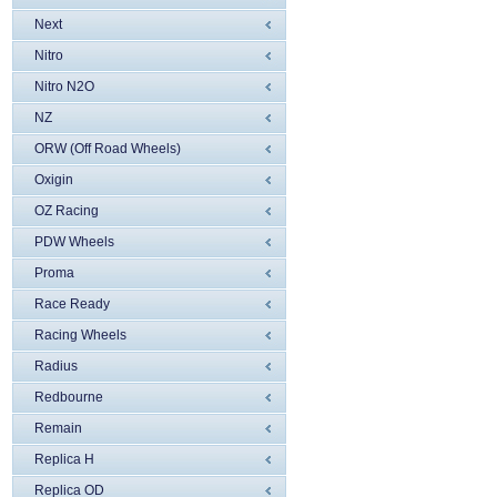
Next
Nitro
Nitro N2O
NZ
ORW (Off Road Wheels)
Oxigin
OZ Racing
PDW Wheels
Proma
Race Ready
Racing Wheels
Radius
Redbourne
Remain
Replica H
Replica OD