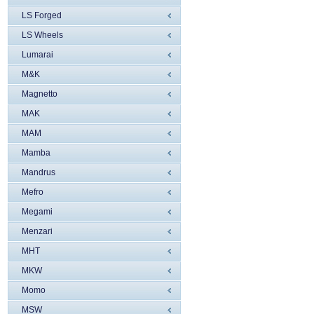
LS Forged
LS Wheels
Lumarai
M&K
Magnetto
MAK
MAM
Mamba
Mandrus
Mefro
Megami
Menzari
MHT
MKW
Momo
MSW