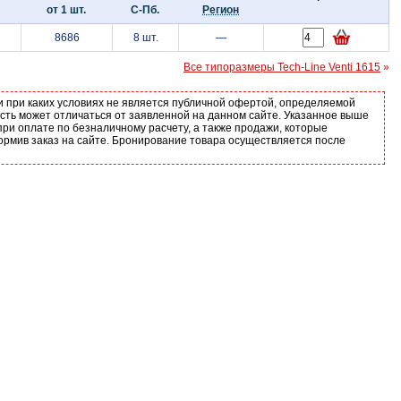
от 1 шт.
С-Пб.
Регион
8686
8 шт.
—
Все типоразмеры Tech-Line Venti 1615
»
и при каких условиях не является публичной офертой, определяемой
ость может отличаться от заявленной на данном сайте. Указанное выше
ри оплате по безналичному расчету, а также продажи, которые
ормив заказ на сайте. Бронирование товара осуществляется после