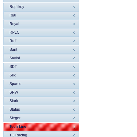
Replikey
Rial
Royal
RPLC
Ruff
Sant
Savini
SDT
Slik
Sparco
SRW
Stark
Status
Steger
Tech-Line
TG Racing