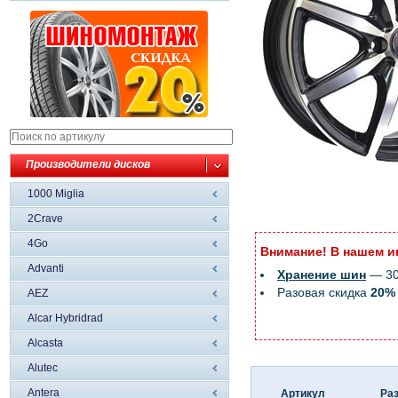
Производители дисков
1000 Miglia
2Crave
4Go
Внимание! В нашем и
Advanti
Хранение шин
— 300
Разовая скидка
20%
AEZ
Alcar Hybridrad
Alcasta
Alutec
Antera
Артикул
Ра