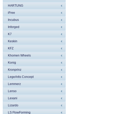
HARTUNG
iFree
Incubus
Inforged
K7
Keskin
KFZ
Khomen Wheels
Konig
Kronprinz
LegeArtis Concept
Lemmerz
Lenso
Lexani
Lizardo
LS FlowForming