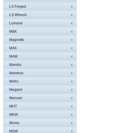
LS Forged
LS Wheels
Lumarai
M&K
Magnetto
MAK
MAM
Mamba
Mandrus
Mefro
Megami
Menzari
MHT
MKW
Momo
MSW