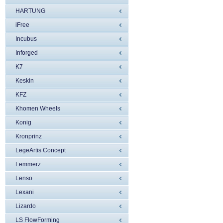
HARTUNG
iFree
Incubus
Inforged
K7
Keskin
KFZ
Khomen Wheels
Konig
Kronprinz
LegeArtis Concept
Lemmerz
Lenso
Lexani
Lizardo
LS FlowForming