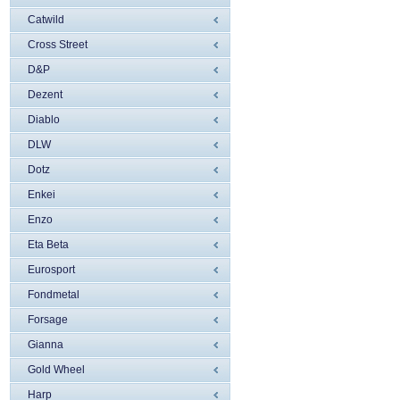
Catwild
Cross Street
D&P
Dezent
Diablo
DLW
Dotz
Enkei
Enzo
Eta Beta
Eurosport
Fondmetal
Forsage
Gianna
Gold Wheel
Harp