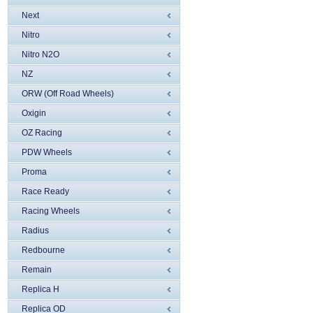
Next
Nitro
Nitro N2O
NZ
ORW (Off Road Wheels)
Oxigin
OZ Racing
PDW Wheels
Proma
Race Ready
Racing Wheels
Radius
Redbourne
Remain
Replica H
Replica OD