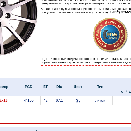
центрального отверстия, который измеряется со стороны п
Более подробную информацию об автомобильных дисках Tec
специалистов по многоканальному телефону
8 (812) 309-53
Цвет и внешний вид имеющегося в наличии товара может 
право изменять характеристики товара, его внешний вид 
змер
PCD
ET
Dia
Цвет
Тип
от 4 ш
.5x16
4*100
42
67.1
SL
литой