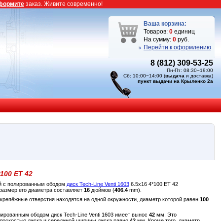
формите
заказ. Живите современно!
Ваша корзина:
Товаров:
0
единиц
На сумму:
0
руб.
Перейти к оформлению
8 (812) 309-53-25
Пн-Пт: 08:30−19:00
Сб: 10:00−14:00 (
выдача
и доставка)
пункт выдачи на Крыленко 2а
*100 ET 42
тый с полированным ободом
диск Tech-Line Venti 1603
6.5x16 4*100 ET 42
размер его диаметра составляет
16
дюймов (
406.4
mm).
 крепёжные отверстия находятся на одной окружности, диаметр которой равен
100
полированным ободом диск Tech-Line Venti 1603 имеет вынос
42
мм. Это
плоскостью диска и серединой ширины диска равно
42
мм. Кроме того, диаметр