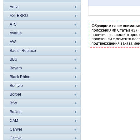
Arrivo
ASTERRO
ATS
Обращаем ваше внимани
положениями Статьи 437 (
Avarus
наличие в нашем интернет
произошли с момента посл
AW
подтверждения заказа ме
Baosh Replace
BBS
Beyern
Black Rhino
Bontyre
Borbet
BSA
Buffalo
CAM
Carwel
Cattivo