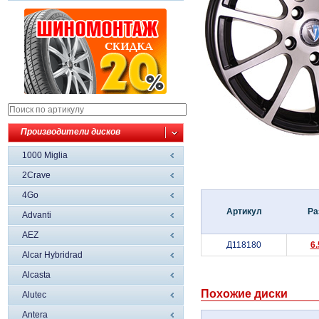
Производители дисков
1000 Miglia
2Crave
4Go
Артикул
Ра
Advanti
AEZ
Д118180
6
Alcar Hybridrad
Alcasta
Похожие диски
Alutec
Antera