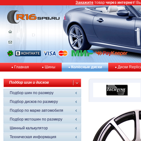
Закажите
товар
через интернет
! В
Главная
Шины
Колёсные диски
Диски Replic
Подбор шин и дисков
Подбор шин по размеру
Подбор дисков по размеру
Подбор по марке автомобиля
Подбор мотошин по размеру
Шинный калькулятор
Техническая информация