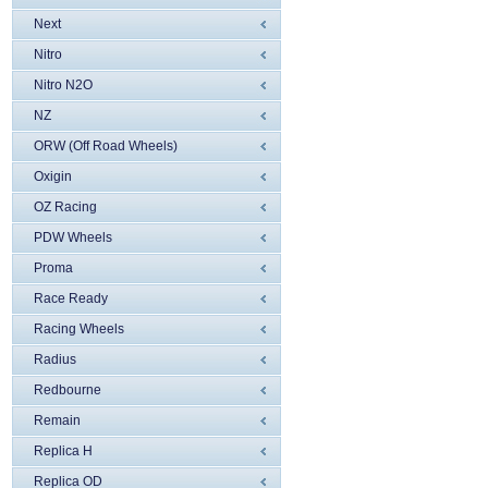
Next
Nitro
Nitro N2O
NZ
ORW (Off Road Wheels)
Oxigin
OZ Racing
PDW Wheels
Proma
Race Ready
Racing Wheels
Radius
Redbourne
Remain
Replica H
Replica OD