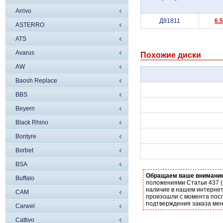
Arrivo
Д91811
6.
ASTERRO
ATS
Avarus
Похожие диски
AW
Baosh Replace
BBS
Beyern
Black Rhino
Bontyre
Borbet
BSA
Обращаем ваше внимани
Buffalo
положениями Статьи 437 (
наличие в нашем интернет
CAM
произошли с момента посл
подтверждения заказа ме
Carwel
Cattivo