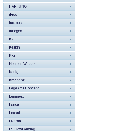
HARTUNG
iFree
Incubus
Inforged
K7
Keskin
KFZ
Khomen Wheels
Konig
Kronprinz
LegeArtis Concept
Lemmerz
Lenso
Lexani
Lizardo
LS FlowForming