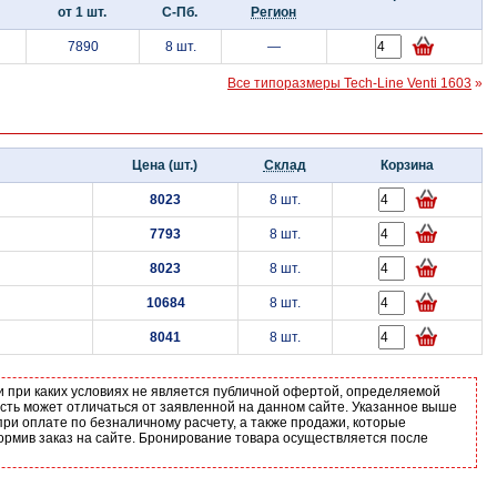
от 1 шт.
С-Пб.
Регион
7890
8 шт.
—
Все типоразмеры Tech-Line Venti 1603
»
Цена (шт.)
Склад
Корзина
8023
8 шт.
7793
8 шт.
8023
8 шт.
10684
8 шт.
8041
8 шт.
и при каких условиях не является публичной офертой, определяемой
ость может отличаться от заявленной на данном сайте. Указанное выше
ри оплате по безналичному расчету, а также продажи, которые
ормив заказ на сайте. Бронирование товара осуществляется после