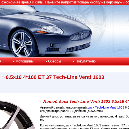
ы сэкономите время и силы. Нажмите напротив товара кнопку «
в корзину
» и
о
a
Мотошины
Обзоры
Покупателю
6.5x16 4*100 ET 37 Tech-Line Venti 1603
Литой диск Tech-Line Venti 1603 6.5x16 4
Автомобильный легкосплавный
диск Tech-Line Venti 1603
6.
его диаметра равен
16
дюймов (
406.4
mm).
Данный диск устанавливается на авто с помощью
4
гаек. В
мм.
Колёсный литой диск Tech-Line Venti 1603 имеет вылет
37
mm
серединой ширины колеса равно
37
mm. Кроме того, диамет