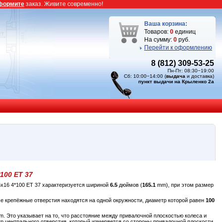
формите
заказ. Живите современно!
Ваша корзина:
Товаров:
0
единиц
На сумму:
0
руб.
Перейти к оформлению
8 (812) 309-53-25
Пн-Пт: 08:30−19:00
Сб: 10:00−14:00 (
выдача
и доставка)
пункт выдачи на Крыленко 2а
*100 ET 37
5x16 4*100 ET 37 характеризуется шириной
6.5
дюймов (
165.1
mm), при этом размер
се крепёжные отверстия находятся на одной окружности, диаметр которой равен
100
. Это указывает на то, что расстояние между привалочной плоскостью колеса и
р центрального отверстия, который измеряется со стороны привалочной плоскости