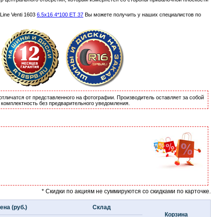
ine Venti 1603
6.5x16 4*100 ET 37
Вы можете получить у наших специалистов по
отличатся от представленного на фотографии. Производитель оставляет за собой
и комплектность без предварительного уведомления.
* Скидки по акциям не суммируются со скидками по карточке.
ена (руб.)
Склад
Корзина