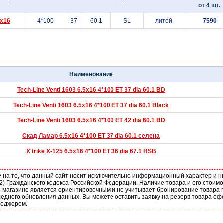
от 4 шт.
5x16
4*100
37
60.1
SL
литой
7590
Наименование
Tech-Line Venti 1603 6.5x16 4*100 ET 37 dia 60.1 BD
Tech-Line Venti 1603 6.5x16 4*100 ET 37 dia 60.1 Black
Tech-Line Venti 1603 6.5x16 4*100 ET 42 dia 60.1 BD
Скад Ламар 6.5x16 4*100 ET 37 dia 60.1 cелена
X'trike X-125 6.5x16 4*100 ET 36 dia 67.1 HSB
е
на то, что данный сайт носит исключительно информационный характер и н
2) Гражданского кодекса Российской Федерации. Наличие товара и его стоим
-магазине является ориентировочным и не учитывает бронирование товара п
еднего обновления данных. Вы можете оставить заявку на резерв товара оф
неджером.