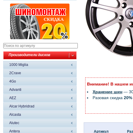
Производители дисков
1000 Miglia
2Crave
4Go
Внимание! В нашем и
Advanti
Хранение шин
— 300
Разовая скидка
20%
AEZ
Alcar Hybridrad
Alcasta
Alutec
Antera
Артикул
Ра