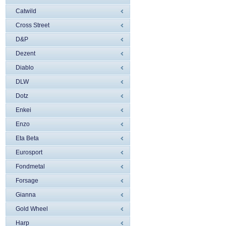
Catwild
Cross Street
D&P
Dezent
Diablo
DLW
Dotz
Enkei
Enzo
Eta Beta
Eurosport
Fondmetal
Forsage
Gianna
Gold Wheel
Harp