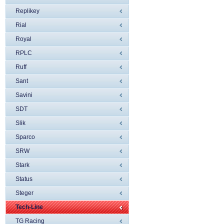
Replikey
Rial
Royal
RPLC
Ruff
Sant
Savini
SDT
Slik
Sparco
SRW
Stark
Status
Steger
Tech-Line
TG Racing