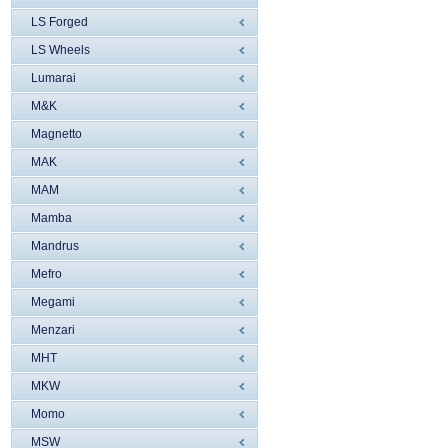
LS Forged
LS Wheels
Lumarai
M&K
Magnetto
MAK
MAM
Mamba
Mandrus
Mefro
Megami
Menzari
MHT
MKW
Momo
MSW