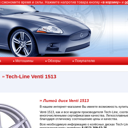
ы сэкономите время и силы. Нажмите напротив товара кнопку «
в корзину
» и
о
a
Мотошины
Обзоры
Покупателю
Tech-Line Venti 1513
Литой диск Venti 1513
В нашем интернет-магазине Вы имеете возможность купит
Venti 1513, как и все модели производителя Tech-Line, со
многочисленными сертификатами качества. Легкосплавные д
благодаря отличному соотношению цены и качества.
Всю необходимую информацию о колёсных дисках Tech-Line
многоканальному телефону
8 (812) 309-53-25
.