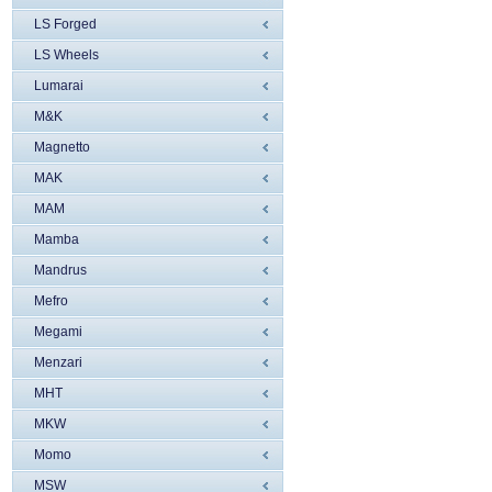
LS Forged
LS Wheels
Lumarai
M&K
Magnetto
MAK
MAM
Mamba
Mandrus
Mefro
Megami
Menzari
MHT
MKW
Momo
MSW