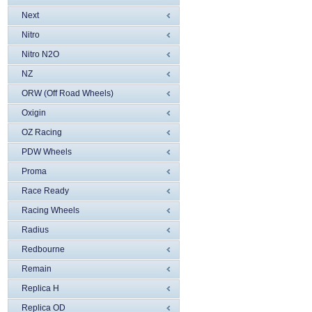
Next
Nitro
Nitro N2O
NZ
ORW (Off Road Wheels)
Oxigin
OZ Racing
PDW Wheels
Proma
Race Ready
Racing Wheels
Radius
Redbourne
Remain
Replica H
Replica OD