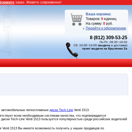
формите
заказ. Живите современно!
Ваша корзина:
Товаров:
0
единиц
На сумму:
0
руб.
Перейти к оформлению
8 (812) 309-53-25
Пн-Пт: 08:30−19:00
Сб: 10:00−14:00 (
выдача
и доставка)
пункт выдачи на Крыленко 2а
ь автомобильные легкосплавные
диски Tech-Line
Venti 1513.
ответствует всем необходимым системам качества, что подтверждается
иски Tech-Line Venti 1513 пользуется популярностью среди российских водителей
 Venti 1513 Вы имеете возможность получить у наших продавцов по