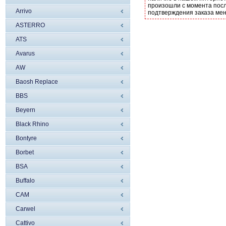
произошли с момента посл
Arrivo
подтверждения заказа ме
ASTERRO
ATS
Avarus
AW
Baosh Replace
BBS
Beyern
Black Rhino
Bontyre
Borbet
BSA
Buffalo
CAM
Carwel
Cattivo