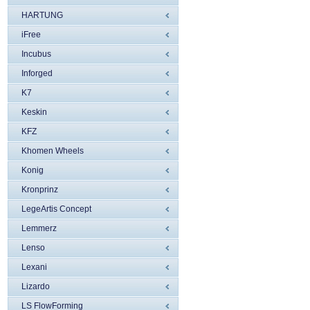
HARTUNG
iFree
Incubus
Inforged
K7
Keskin
KFZ
Khomen Wheels
Konig
Kronprinz
LegeArtis Concept
Lemmerz
Lenso
Lexani
Lizardo
LS FlowForming