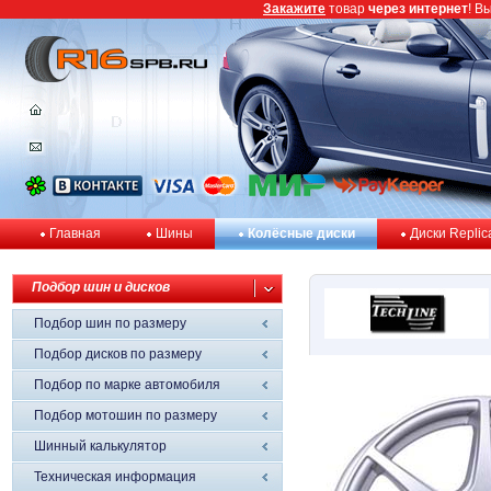
Закажите
товар
через интернет
! В
Главная
Шины
Колёсные диски
Диски Replic
Подбор шин и дисков
Подбор шин по размеру
Подбор дисков по размеру
Подбор по марке автомобиля
Подбор мотошин по размеру
Шинный калькулятор
Техническая информация