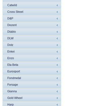
Catwild
Cross Street
D&P
Dezent
Diablo
DLW
Dotz
Enkei
Enzo
Eta Beta
Eurosport
Fondmetal
Forsage
Gianna
Gold Wheel
Harp