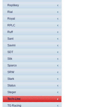
Replikey
Rial
Royal
RPLC
Ruff
Sant
Savini
SDT
Slik
Sparco
SRW
Stark
Status
Steger
Tech-Line
TG Racing