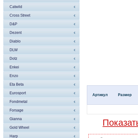
Catwild
Cross Street
D&P
Dezent
Diablo
DLW
Dotz
Enkei
Enzo
Eta Beta
Eurosport
Артикул
Размер
Fondmetal
Forsage
Gianna
Показат
Gold Wheel
Harp