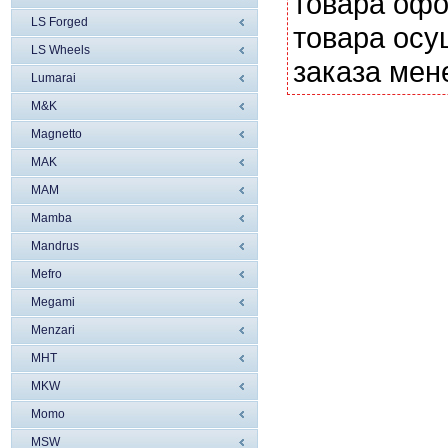
товара офо
LS Forged
товара осу
LS Wheels
заказа мен
Lumarai
M&K
Magnetto
MAK
MAM
Mamba
Mandrus
Mefro
Megami
Menzari
MHT
MKW
Momo
MSW