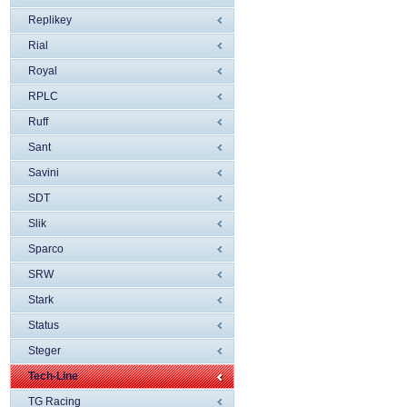
Replikey
Rial
Royal
RPLC
Ruff
Sant
Savini
SDT
Slik
Sparco
SRW
Stark
Status
Steger
Tech-Line
TG Racing