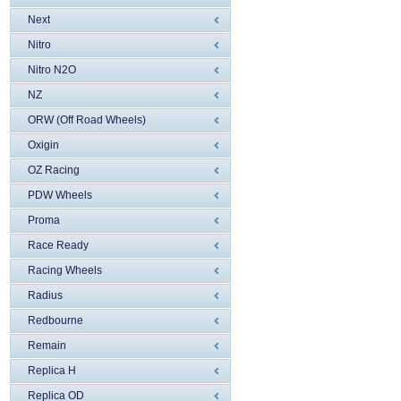
Next
Nitro
Nitro N2O
NZ
ORW (Off Road Wheels)
Oxigin
OZ Racing
PDW Wheels
Proma
Race Ready
Racing Wheels
Radius
Redbourne
Remain
Replica H
Replica OD