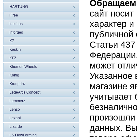
Обращаем
HARTUNG
сайт носи
iFree
характер и
Incubus
публичной
Inforged
K7
Статьи 437
Keskin
Федерации.
KFZ
может отли
Khomen Wheels
Указанное 
Konig
магазине я
Kronprinz
LegeArtis Concept
учитывает 
Lemmerz
безналично
Lenso
произошли 
Lexani
данных. Вы
Lizardo
LS FlowForming