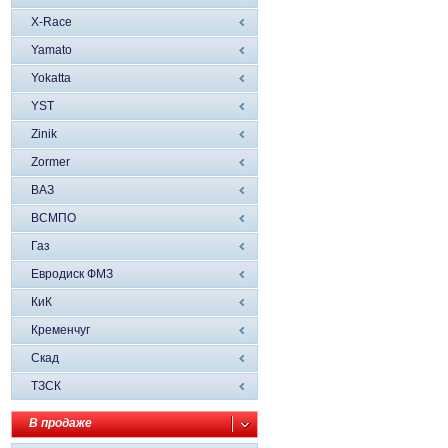
X-Race
Yamato
Yokatta
YST
Zinik
Zormer
ВАЗ
ВСМПО
Газ
Евродиск ФМЗ
КиК
Кременчуг
Скад
ТЗСК
В продаже