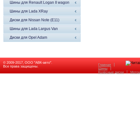
Шины для Renault Logan II wagon
Шины для Lada XRay
Диски для Nissan Note (E11)
Шины для Lada Largus Van
Диски для Opel Adam
© 2009-2017, ООО "АВК-авто".
Главная
Все права защищены.
Шины
Колёсные диски
Мото