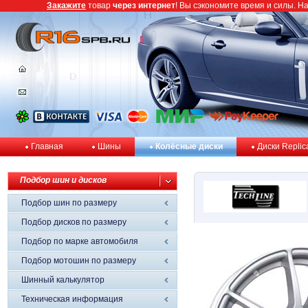
Закажите
товар
через интернет
! Вы сэкономите время и силы. Н
Главная
Шины
Колёсные диски
Диски Replic
Подбор шин и дисков
Подбор шин по размеру
Подбор дисков по размеру
Подбор по марке автомобиля
Подбор мотошин по размеру
Шинный калькулятор
Техническая информация