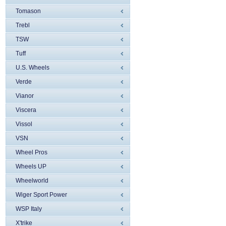
Tomason
Trebl
TSW
Tuff
U.S. Wheels
Verde
Vianor
Viscera
Vissol
VSN
Wheel Pros
Wheels UP
Wheelworld
Wiger Sport Power
WSP Italy
X'trike