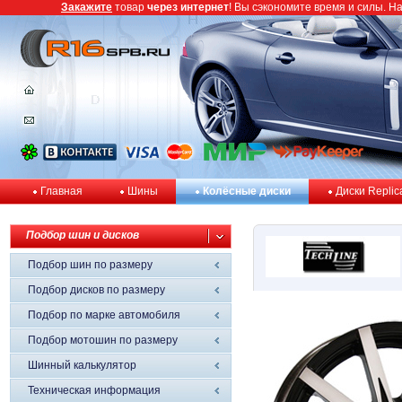
Закажите
товар
через интернет
! Вы сэкономите время и силы. Н
Главная
Шины
Колёсные диски
Диски Replic
Подбор шин и дисков
Подбор шин по размеру
Подбор дисков по размеру
Подбор по марке автомобиля
Подбор мотошин по размеру
Шинный калькулятор
Техническая информация