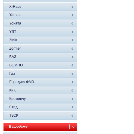
X-Race
Yamato
Yokatta
YST
Zinik
Zormer
ВАЗ
ВСМПО
Газ
Евродиск ФМЗ
КиК
Кременчуг
Скад
ТЗСК
В продаже