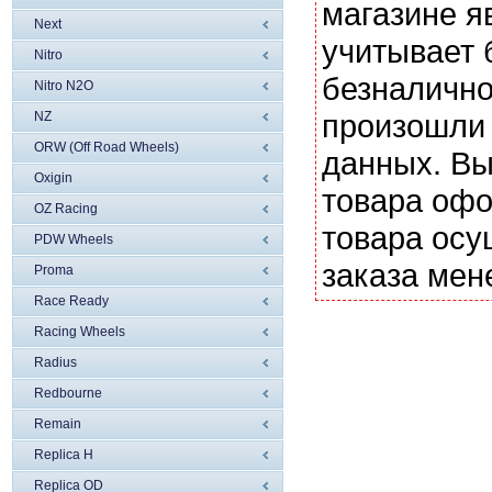
магазине я
Next
учитывает 
Nitro
безналично
Nitro N2O
произошли 
NZ
ORW (Off Road Wheels)
данных. Вы
Oxigin
товара офо
OZ Racing
товара осу
PDW Wheels
заказа мен
Proma
Race Ready
Racing Wheels
Radius
Redbourne
Remain
Replica H
Replica OD