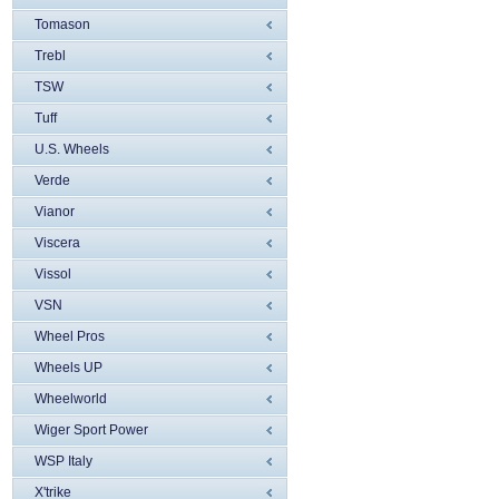
Tomason
Trebl
TSW
Tuff
U.S. Wheels
Verde
Vianor
Viscera
Vissol
VSN
Wheel Pros
Wheels UP
Wheelworld
Wiger Sport Power
WSP Italy
X'trike