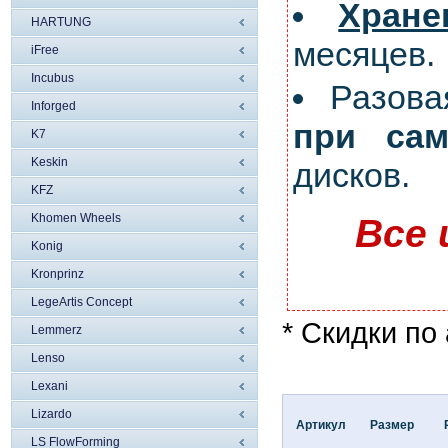
Хран
HARTUNG
месяцев.
iFree
Incubus
Разов
Inforged
при сам
K7
Keskin
дисков.
KFZ
Khomen Wheels
Все 
Konig
Kronprinz
LegeArtis Concept
* Скидки по
Lemmerz
Lenso
Lexani
Lizardo
Артикул
Размер
LS FlowForming