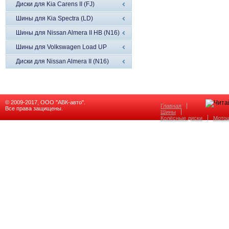
Диски для Kia Carens II (FJ)
Шины для Kia Spectra (LD)
Шины для Nissan Almera II HB (N16)
Шины для Volkswagen Load UP
Диски для Nissan Almera II (N16)
© 2009-2017, ООО "АВК-авто".
Главная
Все права защищены.
Шины
Колёсные диски
Мото