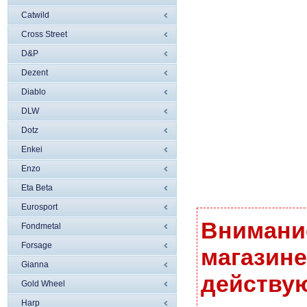
Catwild
Cross Street
D&P
Dezent
Diablo
DLW
Dotz
Enkei
Enzo
Eta Beta
Eurosport
Внимание
Fondmetal
Forsage
магазине
Gianna
действую
Gold Wheel
Harp