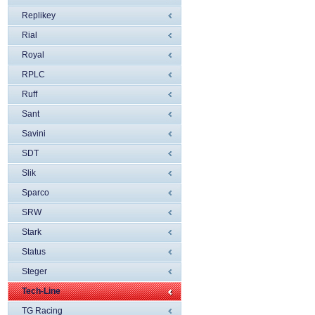
Replikey
Rial
Royal
RPLC
Ruff
Sant
Savini
SDT
Slik
Sparco
SRW
Stark
Status
Steger
Tech-Line
TG Racing