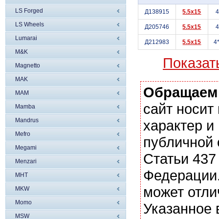
LS Forged
Д138915
5.5x15
LS Wheels
Д205746
5.5x15
Lumarai
Д212983
5.5x15
4
M&K
Показат
Magnetto
MAK
Обращаем
MAM
сайт носи
Mamba
Mandrus
характер и
Mefro
публичной
Megami
Статьи 437
Menzari
Федерации.
MHT
может отли
MKW
Momo
Указанное 
MSW