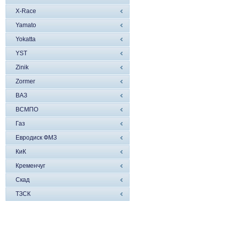
X-Race
Yamato
Yokatta
YST
Zinik
Zormer
ВАЗ
ВСМПО
Газ
Евродиск ФМЗ
КиК
Кременчуг
Скад
ТЗСК