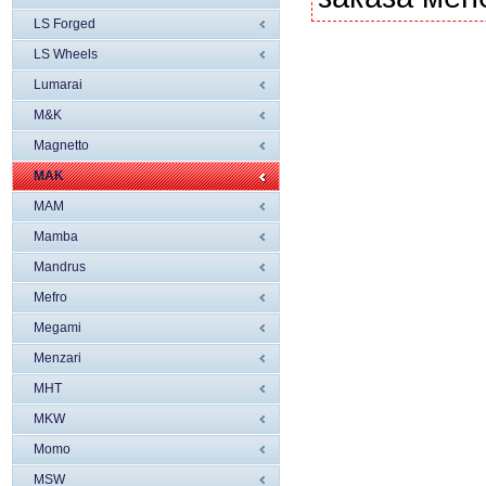
LS Forged
LS Wheels
Lumarai
M&K
Magnetto
MAK
MAM
Mamba
Mandrus
Mefro
Megami
Menzari
MHT
MKW
Momo
MSW