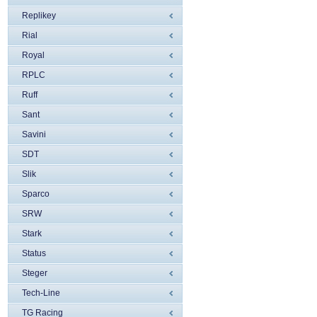
Replikey
Rial
Royal
RPLC
Ruff
Sant
Savini
SDT
Slik
Sparco
SRW
Stark
Status
Steger
Tech-Line
TG Racing