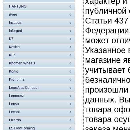
характер и
HARTUNG
публичной
iFree
Статьи 437
Incubus
Федерации.
Inforged
может отли
K7
Keskin
Указанное 
KFZ
магазине я
Khomen Wheels
учитывает 
Konig
безналично
Kronprinz
произошли 
LegeArtis Concept
Lemmerz
данных. Вы
Lenso
товара офо
Lexani
товара осу
Lizardo
заказа мен
LS FlowForming