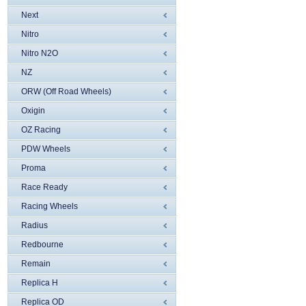
Next
Nitro
Nitro N2O
NZ
ORW (Off Road Wheels)
Oxigin
OZ Racing
PDW Wheels
Proma
Race Ready
Racing Wheels
Radius
Redbourne
Remain
Replica H
Replica OD