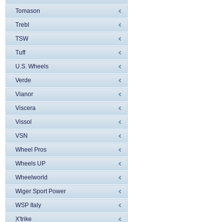
Tomason
Trebl
TSW
Tuff
U.S. Wheels
Verde
Vianor
Viscera
Vissol
VSN
Wheel Pros
Wheels UP
Wheelworld
Wiger Sport Power
WSP Italy
X'trike