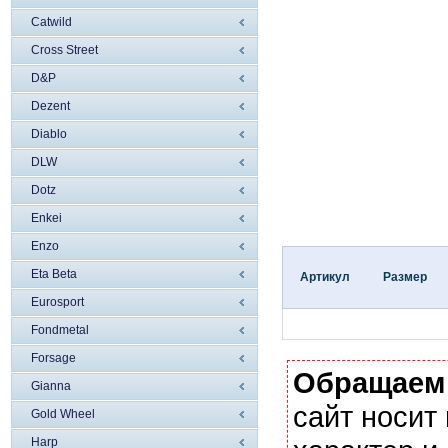
Catwild
Cross Street
D&P
Dezent
Diablo
DLW
Dotz
Enkei
Enzo
Eta Beta
Артикул
Размер
Eurosport
Fondmetal
Forsage
Обращаем
Gianna
сайт носи
Gold Wheel
Harp