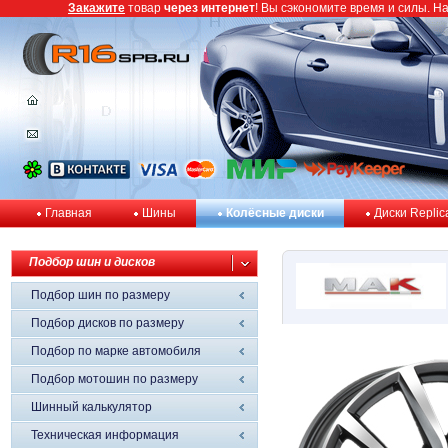
Закажите
товар
через интернет
! Вы сэкономите время и силы. Н
Главная
Шины
Колёсные диски
Диски Replic
Подбор шин и дисков
Подбор шин по размеру
Подбор дисков по размеру
Подбор по марке автомобиля
Подбор мотошин по размеру
Шинный калькулятор
Техническая информация