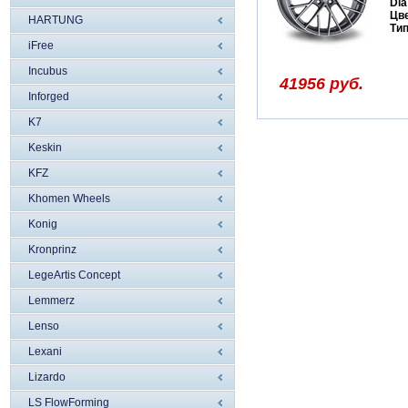
Dia
Цв
HARTUNG
Ти
iFree
Incubus
41956 руб.
Inforged
K7
Keskin
KFZ
Khomen Wheels
Konig
Kronprinz
LegeArtis Concept
Lemmerz
Lenso
Lexani
Lizardo
LS FlowForming