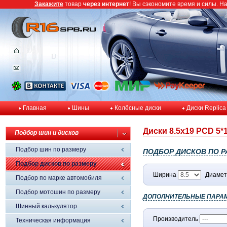
Закажите
товар
через интернет
! Вы сэкономите время и силы. Н
Главная
Шины
Колёсные диски
Диски Replica
Диски 8.5x19 PCD 5*1
Подбор шин и дисков
Подбор шин по размеру
ПОДБОР ДИСКОВ ПО Р
Подбор дисков по размеру
Ширина
Диамет
Подбор по марке автомобиля
Подбор мотошин по размеру
ДОПОЛНИТЕЛЬНЫЕ ПАРА
Шинный калькулятор
Производитель
Техническая информация