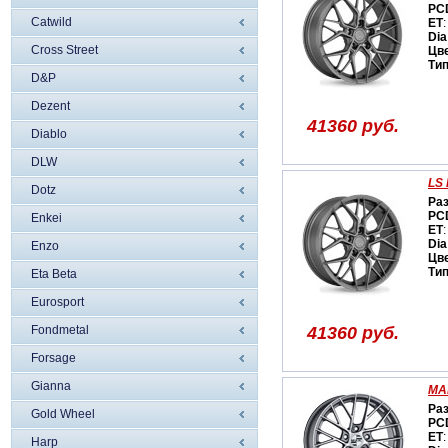
PC
Catwild
ET
:
Dia
Cross Street
Цв
Ти
D&P
Dezent
41360 руб.
Diablo
DLW
LS 
Dotz
Ра
PC
Enkei
ET
:
Dia
Enzo
Цв
Ти
Eta Beta
Eurosport
Fondmetal
41360 руб.
Forsage
Gianna
MA
Ра
Gold Wheel
PC
ET
:
Harp