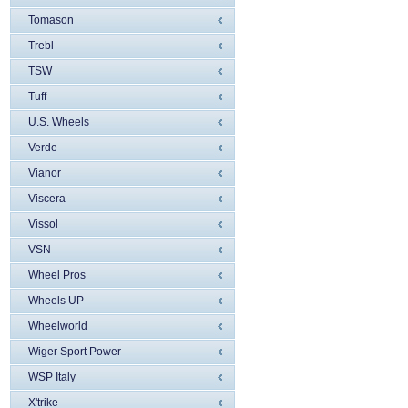
Tomason
Trebl
TSW
Tuff
U.S. Wheels
Verde
Vianor
Viscera
Vissol
VSN
Wheel Pros
Wheels UP
Wheelworld
Wiger Sport Power
WSP Italy
X'trike