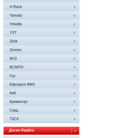
X-Race
Yamato
Yokatta
YST
Zinik
Zormer
ВАЗ
ВСМПО
Газ
Евродиск ФМЗ
КиК
Кременчуг
Скад
ТЗСК
Диски Replica