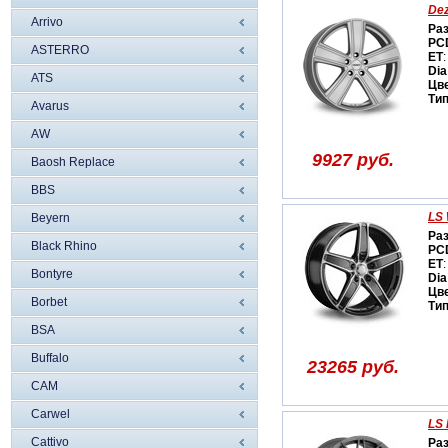
Dez
Arrivo
Ра
PC
ASTERRO
ET
:
Dia
ATS
Цв
Ти
Avarus
AW
9927 руб.
Baosh Replace
BBS
LS 
Beyern
Ра
Black Rhino
PC
ET
:
Bontyre
Dia
Цв
Borbet
Ти
BSA
Buffalo
23265 руб.
CAM
Carwel
LS 
Cattivo
Ра