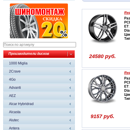
Rep
Ра
PC
ET
:
Dia
Цв
Ти
Производители дисков
24580 руб.
1000 Miglia
2Crave
Rep
Ра
4Go
PC
ET
:
Advanti
Dia
Цв
AEZ
Ти
Alcar Hybridrad
Alcasta
9157 руб.
Alutec
Antera