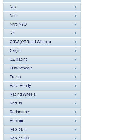
Next
Nitro
Nitro N2O
NZ
ORW (Off Road Wheels)
Oxigin
OZ Racing
PDW Wheels
Proma
Race Ready
Racing Wheels
Radius
Redbourne
Remain
Replica H
Replica OD