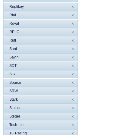
Replikey
Rial
Royal
RPLC
Ruff
Sant
Savini
SDT
Slik
Sparco
SRW
Stark
Status
Steger
Tech-Line
TG Racing