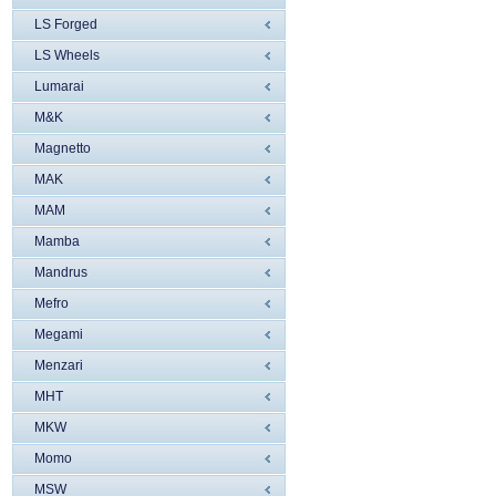
LS Forged
LS Wheels
Lumarai
M&K
Magnetto
MAK
MAM
Mamba
Mandrus
Mefro
Megami
Menzari
MHT
MKW
Momo
MSW