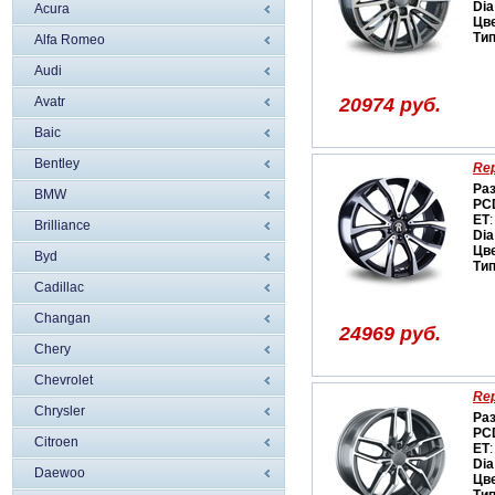
Dia
Acura
Цв
Ти
Alfa Romeo
Audi
Avatr
20974 руб.
Baic
Bentley
Rep
Ра
BMW
PC
ET
:
Brilliance
Dia
Цв
Byd
Ти
Cadillac
Changan
24969 руб.
Chery
Chevrolet
Rep
Chrysler
Ра
PC
Citroen
ET
:
Dia
Daewoo
Цв