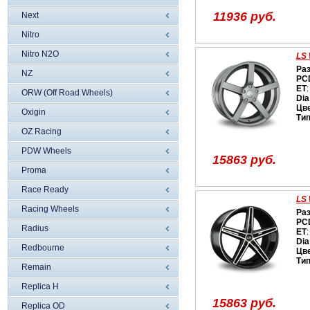
11936 руб.
Next
Nitro
Nitro N2O
LS 
Ра
NZ
PC
ET
:
ORW (Off Road Wheels)
Dia
Цв
Oxigin
Ти
OZ Racing
PDW Wheels
15863 руб.
Proma
Race Ready
LS 
Racing Wheels
Ра
PC
Radius
ET
:
Dia
Redbourne
Цв
Ти
Remain
Replica H
15863 руб.
Replica OD