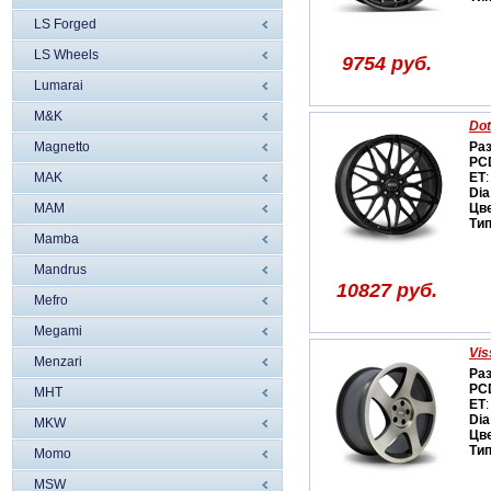
LS Forged
LS Wheels
9754 руб.
Lumarai
M&K
Dot
Magnetto
Ра
PC
MAK
ET
:
Dia
MAM
Цв
Ти
Mamba
Mandrus
10827 руб.
Mefro
Megami
Vis
Menzari
Ра
PC
MHT
ET
:
Dia
MKW
Цв
Ти
Momo
MSW