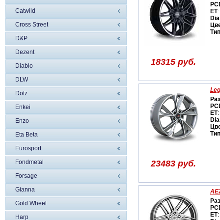
PC
Catwild
ET
:
Dia
Cross Street
Цв
Ти
D&P
Dezent
18315 руб.
Diablo
DLW
Leg
Dotz
Ра
PC
Enkei
ET
:
Dia
Enzo
Цв
Ти
Eta Beta
Eurosport
Fondmetal
23483 руб.
Forsage
Gianna
AEZ
Ра
Gold Wheel
PC
ET
:
Harp