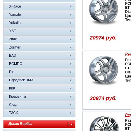
PC
X-Race
ET
:
Dia
Yamato
Цв
Ти
Yokatta
YST
20974 руб.
Zinik
Zormer
Rep
ВАЗ
Ра
ВСМПО
PC
ET
:
Газ
Dia
Цв
Евродиск ФМЗ
Ти
КиК
Кременчуг
20974 руб.
Скад
ТЗСК
Rep
Ра
Диски Replica
PC
ET
: