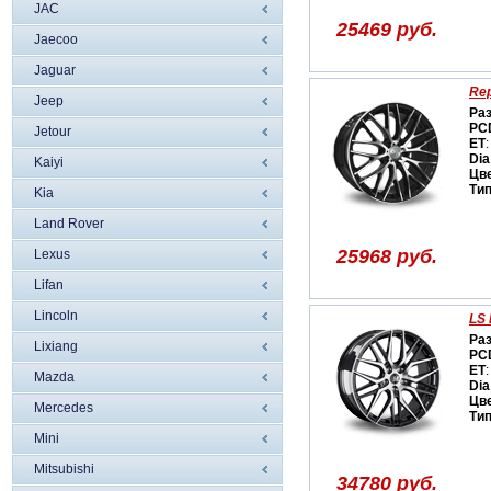
JAC
25469 руб.
Jaecoo
Jaguar
Rep
Jeep
Ра
PC
Jetour
ET
:
Dia
Kaiyi
Цв
Ти
Kia
Land Rover
25968 руб.
Lexus
Lifan
Lincoln
LS 
Ра
Liхiang
PC
ET
:
Mazda
Dia
Цв
Mercedes
Ти
Mini
Mitsubishi
34780 руб.