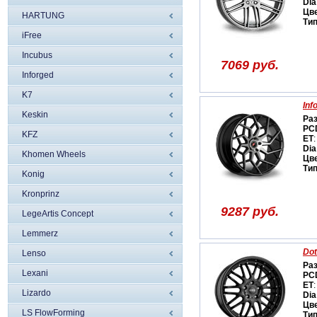
Dia
Цв
HARTUNG
Ти
iFree
Incubus
7069 руб.
Inforged
K7
Inf
Keskin
Ра
PC
KFZ
ET
:
Dia
Khomen Wheels
Цв
Ти
Konig
Kronprinz
9287 руб.
LegeArtis Concept
Lemmerz
Dot
Lenso
Ра
Lexani
PC
ET
:
Lizardo
Dia
Цв
LS FlowForming
Ти