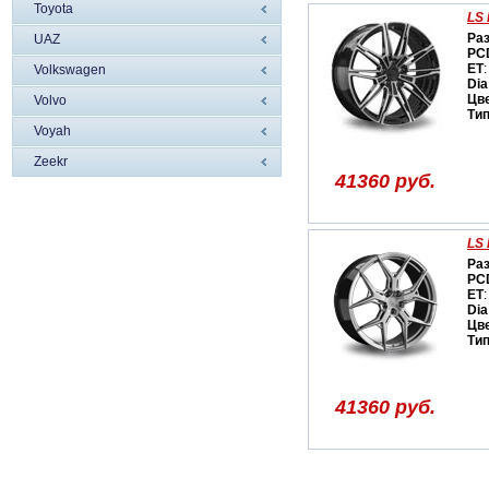
Toyota
LS 
Ра
UAZ
PC
ET
:
Volkswagen
Dia
Цв
Volvo
Ти
Voyah
Zeekr
41360 руб.
LS 
Ра
PC
ET
:
Dia
Цв
Ти
41360 руб.