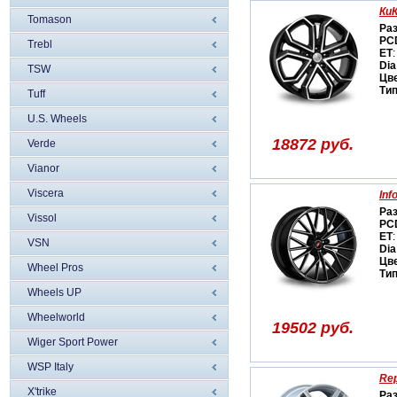
Ки
Tomason
Ра
PC
Trebl
ET
:
Dia
TSW
Цв
Ти
Tuff
U.S. Wheels
18872 руб.
Verde
Vianor
Viscera
Inf
Ра
Vissol
PC
ET
:
VSN
Dia
Цв
Wheel Pros
Ти
Wheels UP
Wheelworld
19502 руб.
Wiger Sport Power
WSP Italy
Rep
X'trike
Ра