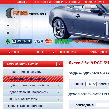
Закажите
товар
через интернет
! Вы сэкономите время и силы. Н
Главная
Шины
Колёсные диски
Диски Replica
Диски 8.5x19 PCD 5*1
Подбор шин и дисков
Подбор шин по размеру
ПОДБОР ДИСКОВ ПО Р
Подбор дисков по размеру
Ширина
Диамет
Подбор по марке автомобиля
Подбор мотошин по размеру
ДОПОЛНИТЕЛЬНЫЕ ПАРА
Шинный калькулятор
Производитель
Техническая информация