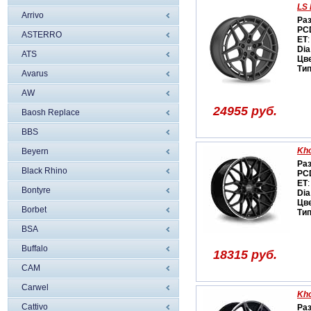
LS 
Arrivo
Ра
PC
ASTERRO
ET
:
Dia
ATS
Цв
Ти
Avarus
AW
24955 руб.
Baosh Replace
BBS
Kh
Beyern
Ра
Black Rhino
PC
ET
:
Bontyre
Dia
Цв
Borbet
Ти
BSA
Buffalo
18315 руб.
CAM
Carwel
Kh
Cattivo
Ра