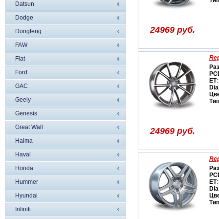
Ти
Datsun
Dodge
24969 руб.
Dongfeng
FAW
Rep
Fiat
Ра
Ford
PC
ET
:
GAC
Dia
Цв
Geely
Ти
Genesis
Great Wall
24969 руб.
Haima
Haval
Rep
Honda
Ра
PC
Hummer
ET
:
Dia
Hyundai
Цв
Ти
Infiniti