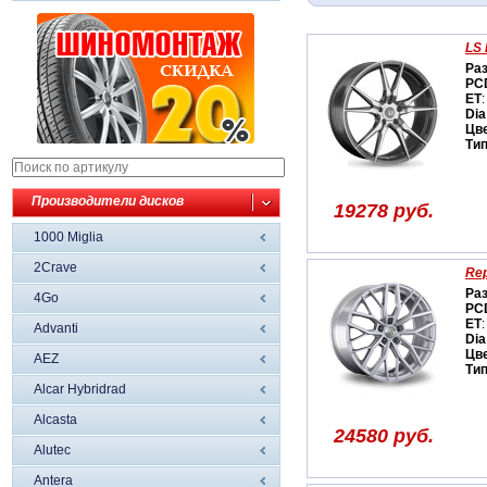
LS 
Ра
PC
ET
:
Dia
Цв
Ти
Производители дисков
19278 руб.
1000 Miglia
2Crave
Rep
Ра
4Go
PC
ET
:
Advanti
Dia
Цв
AEZ
Ти
Alcar Hybridrad
Alcasta
24580 руб.
Alutec
Antera