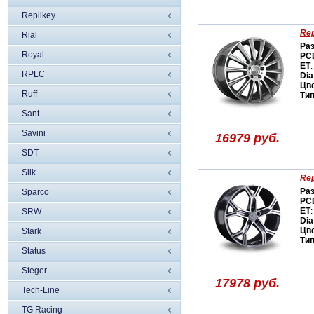
Replikey
Rep
Rial
Ра
Royal
PC
ET
:
RPLC
Dia
Цв
Ruff
Ти
Sant
Savini
16979 руб.
SDT
Slik
Rep
Ра
Sparco
PC
ET
:
SRW
Dia
Цв
Stark
Ти
Status
Steger
17978 руб.
Tech-Line
TG Racing