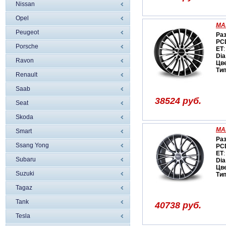
Nissan
Opel
MAK
Peugeot
Ра
PC
Porsche
ET
:
Dia
Ravon
Цв
Ти
Renault
Saab
38524 руб.
Seat
Skoda
MA
Smart
Ра
Ssang Yong
PC
ET
:
Subaru
Dia
Цв
Suzuki
Ти
Tagaz
Tank
40738 руб.
Tesla