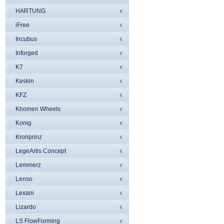
HARTUNG
iFree
Incubus
Inforged
K7
Keskin
KFZ
Khomen Wheels
Konig
Kronprinz
LegeArtis Concept
Lemmerz
Lenso
Lexani
Lizardo
LS FlowForming