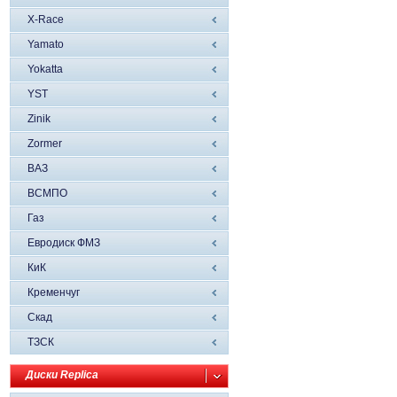
X-Race
Yamato
Yokatta
YST
Zinik
Zormer
ВАЗ
ВСМПО
Газ
Евродиск ФМЗ
КиК
Кременчуг
Скад
ТЗСК
Диски Replica