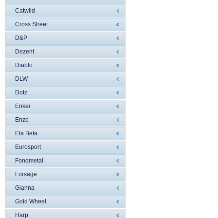
Catwild
Cross Street
D&P
Dezent
Diablo
DLW
Dotz
Enkei
Enzo
Eta Beta
Eurosport
Fondmetal
Forsage
Gianna
Gold Wheel
Harp