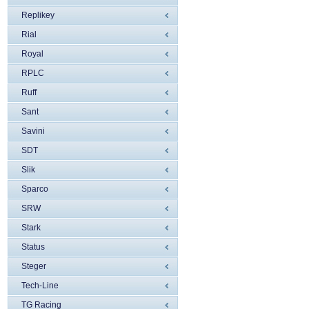
Replikey
Rial
Royal
RPLC
Ruff
Sant
Savini
SDT
Slik
Sparco
SRW
Stark
Status
Steger
Tech-Line
TG Racing