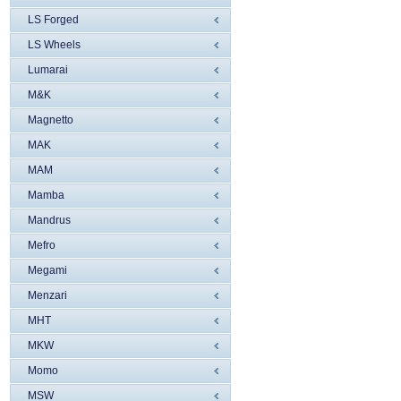
LS Forged
LS Wheels
Lumarai
M&K
Magnetto
MAK
MAM
Mamba
Mandrus
Mefro
Megami
Menzari
MHT
MKW
Momo
MSW