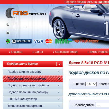
Разовая скидка
20%
на
шиномо
Главная
Шины
Колёсные диски
Диски Replica
Диски 8.5x18 PCD 6*1
Подбор шин и дисков
Подбор шин по размеру
ПОДБОР ДИСКОВ ПО Р
Подбор дисков по размеру
Ширина
Диамет
Подбор по марке автомобиля
Подбор мотошин по размеру
ДОПОЛНИТЕЛЬНЫЕ ПАРА
Шинный калькулятор
Производитель
Техническая информация