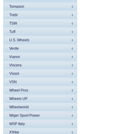
Tomason
Trebl
TSW
Tuff
U.S. Wheels
Verde
Vianor
Viscera
Vissol
VSN
Wheel Pros
Wheels UP
Wheelworld
Wiger Sport Power
WSP Italy
X'trike