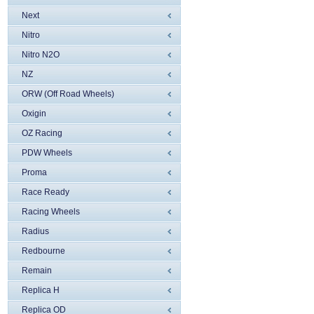
Next
Nitro
Nitro N2O
NZ
ORW (Off Road Wheels)
Oxigin
OZ Racing
PDW Wheels
Proma
Race Ready
Racing Wheels
Radius
Redbourne
Remain
Replica H
Replica OD