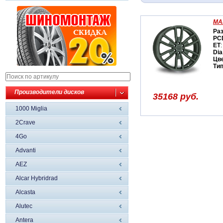
MA
Ра
PC
ET
:
Dia
Цв
Ти
Производители дисков
35168 руб.
1000 Miglia
2Crave
4Go
Advanti
AEZ
Alcar Hybridrad
Alcasta
Alutec
Antera