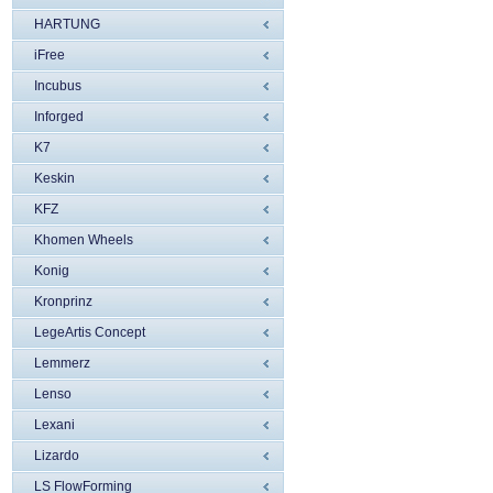
HARTUNG
iFree
Incubus
Inforged
K7
Keskin
KFZ
Khomen Wheels
Konig
Kronprinz
LegeArtis Concept
Lemmerz
Lenso
Lexani
Lizardo
LS FlowForming