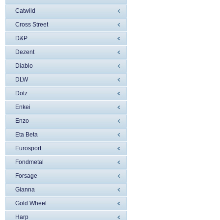
Catwild
Cross Street
D&P
Dezent
Diablo
DLW
Dotz
Enkei
Enzo
Eta Beta
Eurosport
Fondmetal
Forsage
Gianna
Gold Wheel
Harp