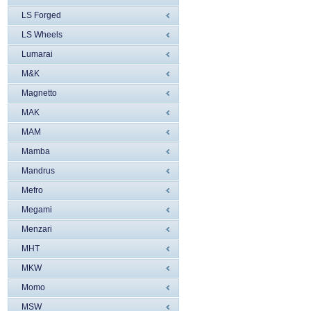
LS Forged
LS Wheels
Lumarai
M&K
Magnetto
MAK
MAM
Mamba
Mandrus
Mefro
Megami
Menzari
MHT
MKW
Momo
MSW