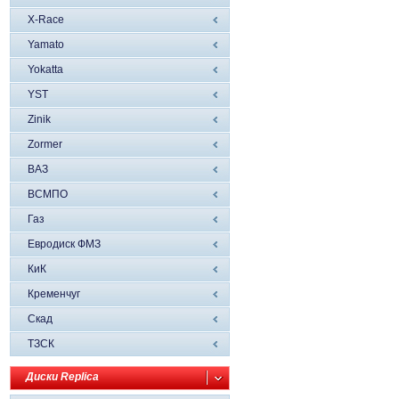
X-Race
Yamato
Yokatta
YST
Zinik
Zormer
ВАЗ
ВСМПО
Газ
Евродиск ФМЗ
КиК
Кременчуг
Скад
ТЗСК
Диски Replica