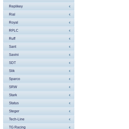
Replikey
Rial
Royal
RPLC
Ruff
Sant
Savini
SDT
Slik
Sparco
SRW
Stark
Status
Steger
Tech-Line
TG Racing