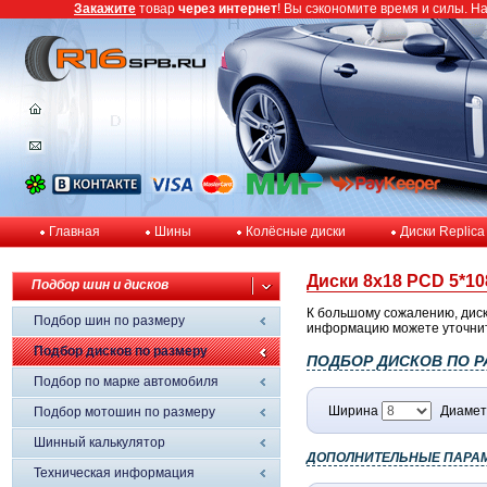
Закажите
товар
через интернет
! Вы сэкономите время и силы. Н
Главная
Шины
Колёсные диски
Диски Replica
Диски 8x18 PCD 5*108
Подбор шин и дисков
К большому сожалению, диск
Подбор шин по размеру
информацию можете уточнить
Подбор дисков по размеру
ПОДБОР ДИСКОВ ПО Р
Подбор по марке автомобиля
Ширина
Диамет
Подбор мотошин по размеру
Шинный калькулятор
ДОПОЛНИТЕЛЬНЫЕ ПАРА
Техническая информация