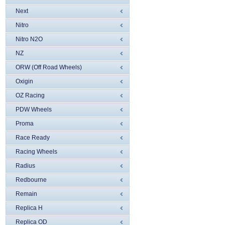
Next
Nitro
Nitro N2O
NZ
ORW (Off Road Wheels)
Oxigin
OZ Racing
PDW Wheels
Proma
Race Ready
Racing Wheels
Radius
Redbourne
Remain
Replica H
Replica OD