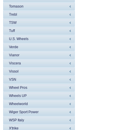
Tomason
Trebl
TSW
Tuff
U.S. Wheels
Verde
Vianor
Viscera
Vissol
VSN
Wheel Pros
Wheels UP
Wheelworld
Wiger Sport Power
WSP Italy
X'trike