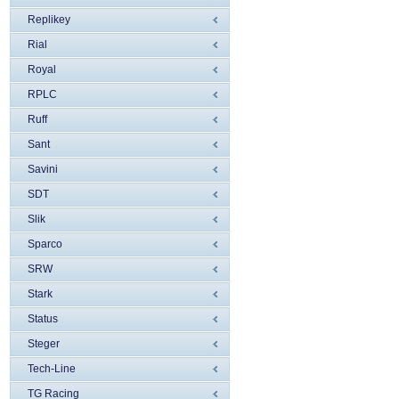
Replikey
Rial
Royal
RPLC
Ruff
Sant
Savini
SDT
Slik
Sparco
SRW
Stark
Status
Steger
Tech-Line
TG Racing