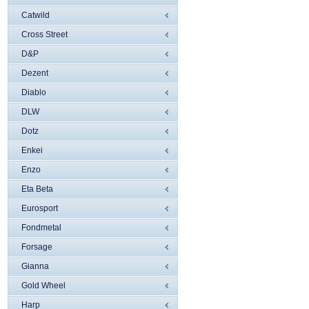
Catwild
Cross Street
D&P
Dezent
Diablo
DLW
Dotz
Enkei
Enzo
Eta Beta
Eurosport
Fondmetal
Forsage
Gianna
Gold Wheel
Harp