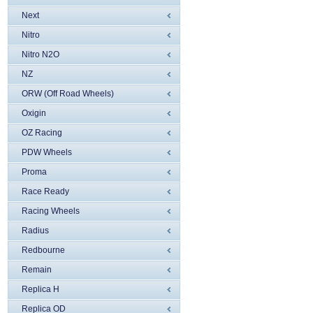
Next
Nitro
Nitro N2O
NZ
ORW (Off Road Wheels)
Oxigin
OZ Racing
PDW Wheels
Proma
Race Ready
Racing Wheels
Radius
Redbourne
Remain
Replica H
Replica OD