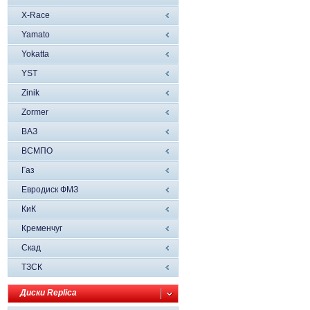
X-Race
Yamato
Yokatta
YST
Zinik
Zormer
ВАЗ
ВСМПО
Газ
Евродиск ФМЗ
КиК
Кременчуг
Скад
ТЗСК
Диски Replica