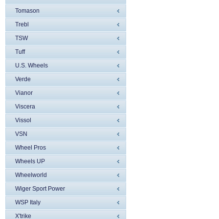
Tomason
Trebl
TSW
Tuff
U.S. Wheels
Verde
Vianor
Viscera
Vissol
VSN
Wheel Pros
Wheels UP
Wheelworld
Wiger Sport Power
WSP Italy
X'trike