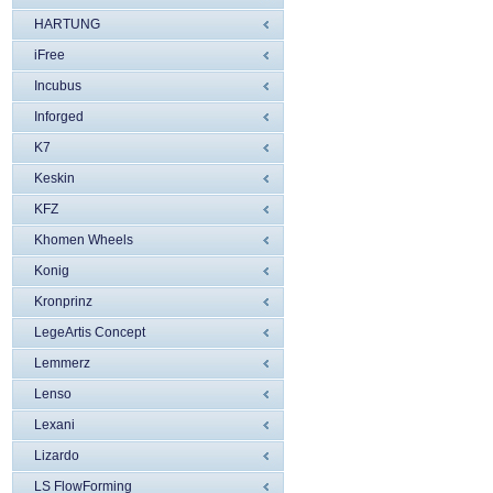
HARTUNG
iFree
Incubus
Inforged
K7
Keskin
KFZ
Khomen Wheels
Konig
Kronprinz
LegeArtis Concept
Lemmerz
Lenso
Lexani
Lizardo
LS FlowForming