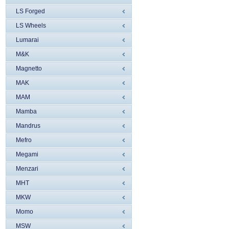
LS Forged
LS Wheels
Lumarai
M&K
Magnetto
MAK
MAM
Mamba
Mandrus
Mefro
Megami
Menzari
MHT
MKW
Momo
MSW