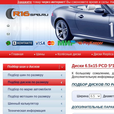
Закажите
товар
через интернет
! Вы сэкономите время и силы. Н
Главная
Шины
Колёсные диски
Диски Replica
Диски 6.5x15 PCD 5*1
Подбор шин и дисков
К большому сожалению, д
Подбор шин по размеру
Дополнительную информацию 
Подбор дисков по размеру
ПОДБОР ДИСКОВ ПО Р
Подбор по марке автомобиля
Ширина
Диамет
Подбор мотошин по размеру
Шинный калькулятор
ДОПОЛНИТЕЛЬНЫЕ ПАРА
Техническая информация