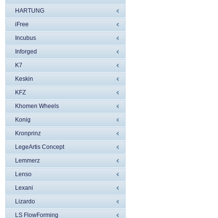
HARTUNG
iFree
Incubus
Inforged
K7
Keskin
KFZ
Khomen Wheels
Konig
Kronprinz
LegeArtis Concept
Lemmerz
Lenso
Lexani
Lizardo
LS FlowForming