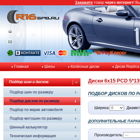
Закажите
товар
через интернет
! В
Главная
Шины
Колёсные диски
Диски Replica
Диски 6x15 PCD 5*139
Подбор шин и дисков
Подбор шин по размеру
ПОДБОР ДИСКОВ ПО Р
Подбор дисков по размеру
Ширина
Диамет
Подбор по марке автомобиля
Подбор мотошин по размеру
ДОПОЛНИТЕЛЬНЫЕ ПАРА
Шинный калькулятор
Производитель
Техническая информация