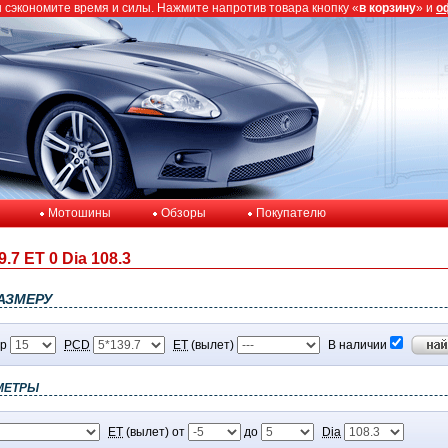
ы сэкономите время и силы. Нажмите напротив товара кнопку «
в корзину
» и
о
Мотошины
Обзоры
Покупателю
.7 ET 0 Dia 108.3
АЗМЕРУ
р
PCD
ET
(вылет)
В наличии
МЕТРЫ
ET
(вылет) от
до
Dia