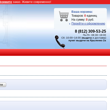
формите
заказ. Живите современно!
Ваша корзина:
Товаров:
0
единиц
На сумму:
0
руб.
Перейти к оформлению
8 (812) 309-53-25
Пн-Пт: 08:30−19:00
Сб: 10:00−14:00 (
выдача
и доставка)
пункт выдачи на Крыленко 2а