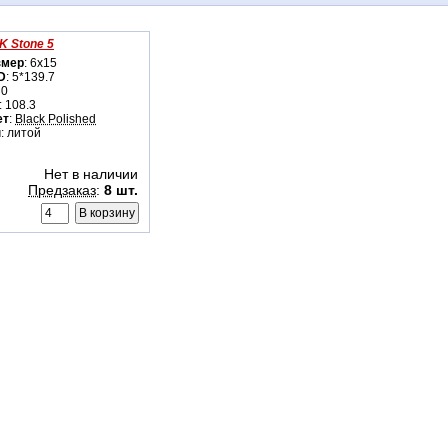
K Stone 5
змер
: 6x15
D
: 5*139.7
 0
: 108.3
ет
:
Black Polished
п
: литой
Нет в наличии
Предзаказ
:
8 шт.