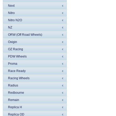
Next
Nitro
Nitro N2O
NZ
ORW (Off Road Wheels)
Oxigin
OZ Racing
PDW Wheels
Proma
Race Ready
Racing Wheels
Radius
Redbourne
Remain
Replica H
Replica OD