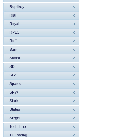
Replikey
Rial
Royal
RPLC
Ruff
Sant
Savini
SDT
Slik
Sparco
SRW
Stark
Status
Steger
Tech-Line
TG Racing