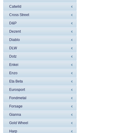
Catwild
Cross Street
D&P
Dezent
Diablo
DLW
Dotz
Enkei
Enzo
Eta Beta
Eurosport
Fondmetal
Forsage
Gianna
Gold Wheel
Harp