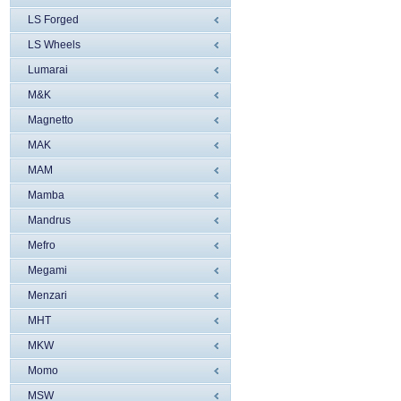
LS Forged
LS Wheels
Lumarai
M&K
Magnetto
MAK
MAM
Mamba
Mandrus
Mefro
Megami
Menzari
MHT
MKW
Momo
MSW