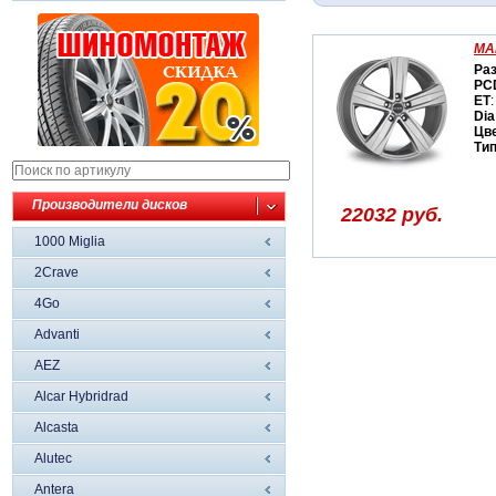
MA
Ра
PC
ET
:
Dia
Цв
Ти
Производители дисков
22032 руб.
1000 Miglia
2Crave
4Go
Advanti
AEZ
Alcar Hybridrad
Alcasta
Alutec
Antera