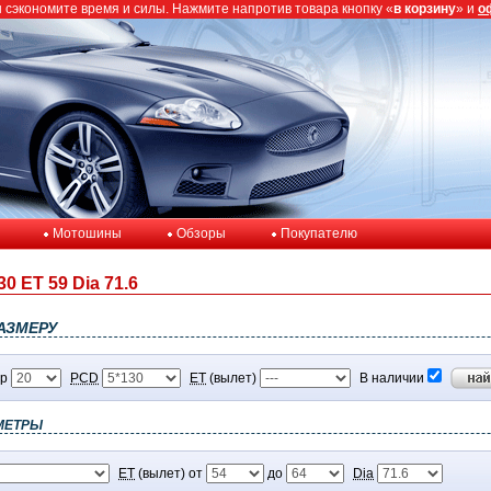
ы сэкономите время и силы. Нажмите напротив товара кнопку «
в корзину
» и
о
Мотошины
Обзоры
Покупателю
0 ET 59 Dia 71.6
АЗМЕРУ
р
PCD
ET
(вылет)
В наличии
МЕТРЫ
ET
(вылет) от
до
Dia