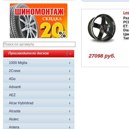
Leg
Ра
PC
ET
:
Dia
Цв
Ти
Производители дисков
27098 руб.
1000 Miglia
2Crave
4Go
Advanti
AEZ
Alcar Hybridrad
Alcasta
Alutec
Antera