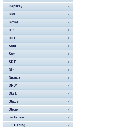
Replikey
Rial
Royal
RPLC
Ruff
Sant
Savini
SDT
Slik
Sparco
SRW
Stark
Status
Steger
Tech-Line
TG Racing