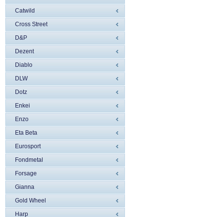
Catwild
Cross Street
D&P
Dezent
Diablo
DLW
Dotz
Enkei
Enzo
Eta Beta
Eurosport
Fondmetal
Forsage
Gianna
Gold Wheel
Harp