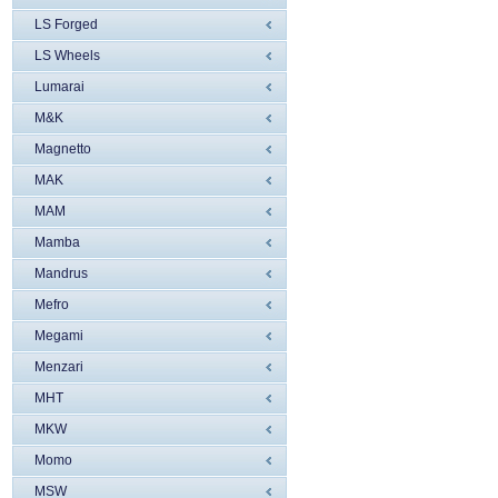
LS Forged
LS Wheels
Lumarai
M&K
Magnetto
MAK
MAM
Mamba
Mandrus
Mefro
Megami
Menzari
MHT
MKW
Momo
MSW