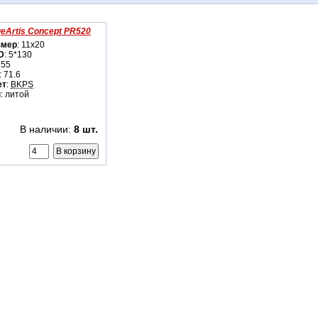
eArtis Concept PR520
змер
: 11x20
D
: 5*130
 55
: 71.6
ет
:
BKPS
п
: литой
В наличии:
8 шт.