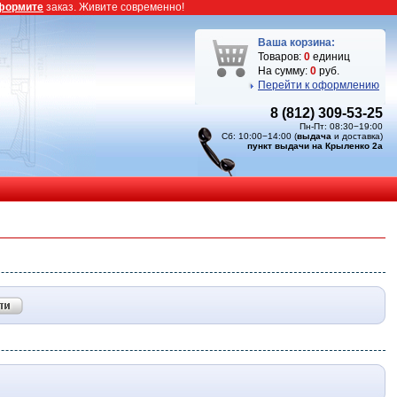
формите
заказ. Живите современно!
Ваша корзина:
Товаров:
0
единиц
На сумму:
0
руб.
Перейти к оформлению
8 (812) 309-53-25
Пн-Пт: 08:30−19:00
Сб: 10:00−14:00 (
выдача
и доставка)
пункт выдачи на Крыленко 2а