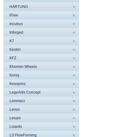
HARTUNG
iFree
Incubus
Inforged
K7
Keskin
KFZ
Khomen Wheels
Konig
Kronprinz
LegeArtis Concept
Lemmerz
Lenso
Lexani
Lizardo
LS FlowForming