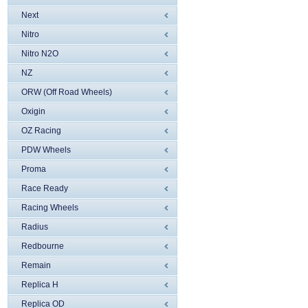
Next
Nitro
Nitro N2O
NZ
ORW (Off Road Wheels)
Oxigin
OZ Racing
PDW Wheels
Proma
Race Ready
Racing Wheels
Radius
Redbourne
Remain
Replica H
Replica OD