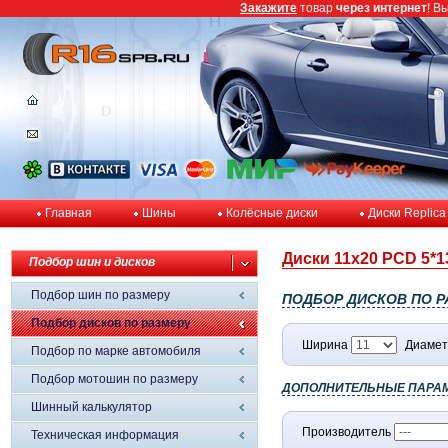
Закажите
товар
через интернет
! В
Главная
Шины
Колёсные диски
Диски Replica
Диски 11x20 PCD 5*13
Подбор шин и дисков
Подбор шин по размеру
ПОДБОР ДИСКОВ ПО Р
Подбор дисков по размеру
Ширина
Диамет
Подбор по марке автомобиля
Подбор мотошин по размеру
ДОПОЛНИТЕЛЬНЫЕ ПАРА
Шинный калькулятор
Производитель
Техническая информация