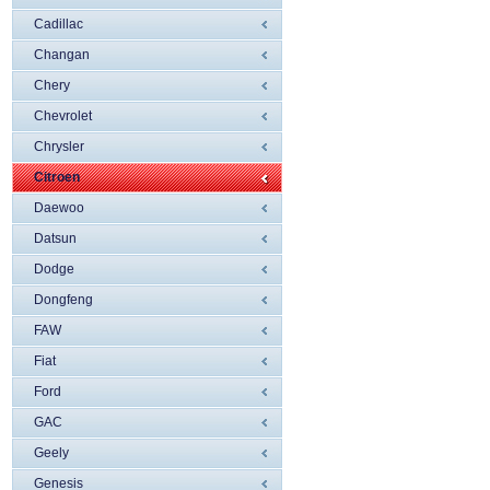
Cadillac
Changan
Chery
Chevrolet
Chrysler
Citroen
Daewoo
Datsun
Dodge
Dongfeng
FAW
Fiat
Ford
GAC
Geely
Genesis