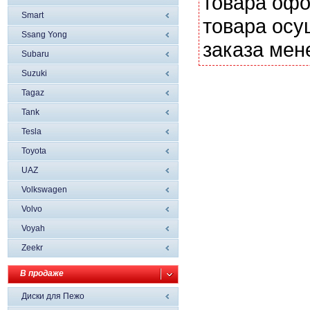
товара офо
Smart
товара осу
Ssang Yong
заказа мен
Subaru
Suzuki
Tagaz
Tank
Tesla
Toyota
UAZ
Volkswagen
Volvo
Voyah
Zeekr
В продаже
Диски для Пежо