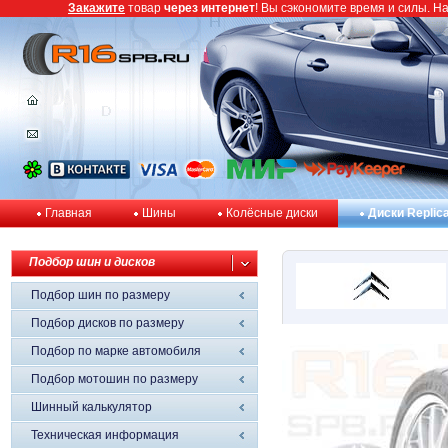
Закажите
товар
через интернет
! Вы сэкономите время и силы. Н
Главная
Шины
Колёсные диски
Диски Replic
Подбор шин и дисков
Подбор шин по размеру
Подбор дисков по размеру
Подбор по марке автомобиля
Подбор мотошин по размеру
Шинный калькулятор
Техническая информация