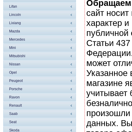
Обращаем
Lifan
сайт носи
Lincoln
характер и
Liхiang
публичной
Mazda
Mercedes
Статьи 437
Mini
Федерации.
Mitsubishi
может отли
Nissan
Указанное 
Opel
магазине я
Peugeot
Porsche
учитывает 
Ravon
безналично
Renault
произошли 
Saab
данных. Вы
Seat
Skoda