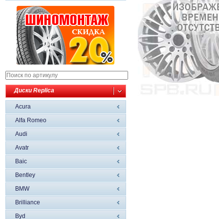
Диски Replica
Acura
Alfa Romeo
Audi
Avatr
Baic
Bentley
BMW
Brilliance
Byd