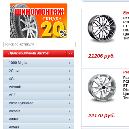
Re
Ра
PC
ET
:
Dia
Цв
Ти
Производители дисков
21206 руб.
1000 Miglia
2Crave
Rep
Ра
4Go
PC
ET
:
Advanti
Dia
Цв
AEZ
Ти
Alcar Hybridrad
Alcasta
22170 руб.
Alutec
Antera