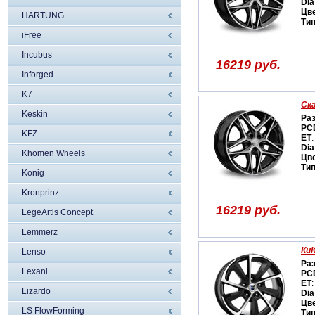
Dia
Цв
HARTUNG
Ти
iFree
Incubus
16219 руб.
Inforged
K7
Ск
Keskin
Ра
PC
KFZ
ET
:
Dia
Khomen Wheels
Цв
Ти
Konig
Kronprinz
16219 руб.
LegeArtis Concept
Lemmerz
КиК
Lenso
Ра
Lexani
PC
ET
:
Lizardo
Dia
Цв
LS FlowForming
Ти