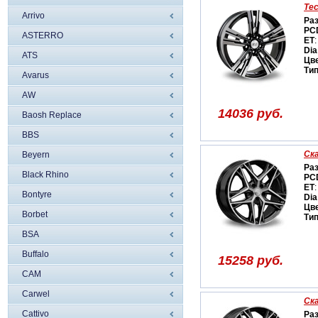
Tec
Arrivo
Ра
PC
ASTERRO
ET
:
Dia
ATS
Цв
Ти
Avarus
AW
14036 руб.
Baosh Replace
BBS
Ск
Beyern
Ра
Black Rhino
PC
ET
:
Bontyre
Dia
Цв
Borbet
Ти
BSA
Buffalo
15258 руб.
CAM
Carwel
Ск
Cattivo
Ра