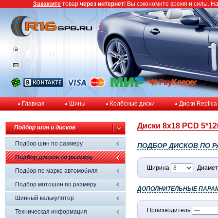
Закажите
товар
через интернет
! Вы сэкономите время и силы. Н
Главная
Шины
Колёсные диски
Диски Replica
Диски 8x18 PCD 5*120
Подбор шин и дисков
Подбор шин по размеру
ПОДБОР ДИСКОВ ПО Р
Подбор дисков по размеру
Ширина
Диамет
Подбор по марке автомобиля
Подбор мотошин по размеру
ДОПОЛНИТЕЛЬНЫЕ ПАРА
Шинный калькулятор
Производитель
Техническая информация