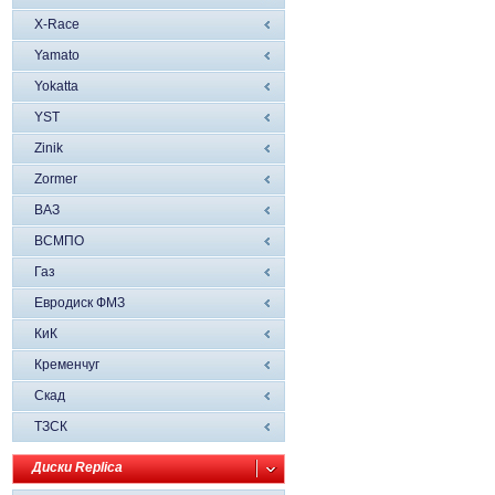
X-Race
Yamato
Yokatta
YST
Zinik
Zormer
ВАЗ
ВСМПО
Газ
Евродиск ФМЗ
КиК
Кременчуг
Скад
ТЗСК
Диски Replica