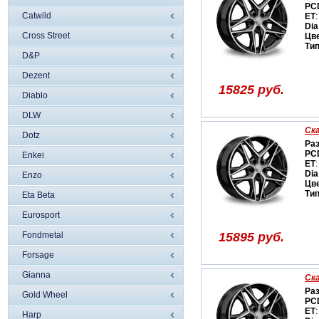
PC
Catwild
ET
:
Dia
Cross Street
Цв
Ти
D&P
Dezent
15825 руб.
Diablo
DLW
Ск
Dotz
Ра
PC
Enkei
ET
:
Dia
Enzo
Цв
Ти
Eta Beta
Eurosport
Fondmetal
15895 руб.
Forsage
Gianna
Ск
Ра
Gold Wheel
PC
ET
:
Harp