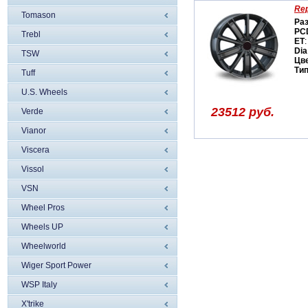
Rep
Tomason
Ра
PC
Trebl
ET
:
Dia
TSW
Цв
Ти
Tuff
U.S. Wheels
23512 руб.
Verde
Vianor
Viscera
Vissol
VSN
Wheel Pros
Wheels UP
Wheelworld
Wiger Sport Power
WSP Italy
X'trike