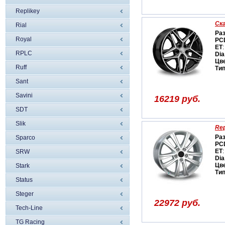
Replikey
Ск
Rial
Ра
Royal
PC
ET
:
RPLC
Dia
Цв
Ruff
Ти
Sant
Savini
16219 руб.
SDT
Slik
Rep
Ра
Sparco
PC
ET
:
SRW
Dia
Цв
Stark
Ти
Status
Steger
22972 руб.
Tech-Line
TG Racing