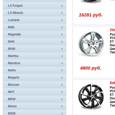
LS Forged
LS Wheels
16281 руб.
Lumarai
M&K
Via
Magnetto
Ра
PC
MAK
ET
:
Dia
MAM
Цв
Ти
Mamba
Mandrus
4800 руб.
Mefro
Megami
КиК
Menzari
Ра
PC
MHT
ET
:
Dia
MKW
Цв
Ти
Momo
MSW