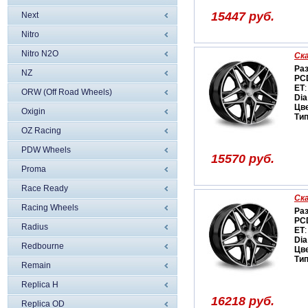
15447 руб.
Next
Nitro
Nitro N2O
Ск
Ра
NZ
PC
ET
:
ORW (Off Road Wheels)
Dia
Цв
Oxigin
Ти
OZ Racing
PDW Wheels
15570 руб.
Proma
Race Ready
Ск
Racing Wheels
Ра
PC
Radius
ET
:
Dia
Redbourne
Цв
Ти
Remain
Replica H
16218 руб.
Replica OD