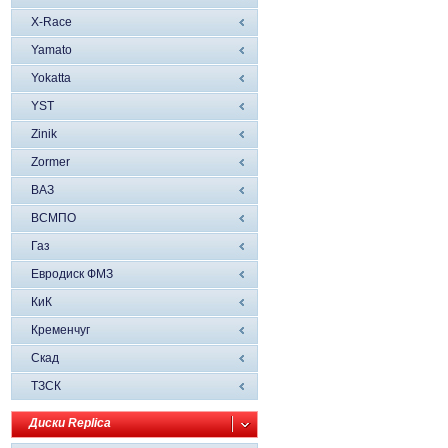
X-Race
Yamato
Yokatta
YST
Zinik
Zormer
ВАЗ
ВСМПО
Газ
Евродиск ФМЗ
КиК
Кременчуг
Скад
ТЗСК
Диски Replica