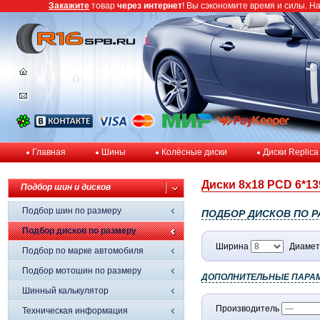
Закажите
товар
через интернет
! Вы сэкономите время и силы. Н
Главная
Шины
Колёсные диски
Диски Replica
Диски 8x18 PCD 6*139
Подбор шин и дисков
Подбор шин по размеру
ПОДБОР ДИСКОВ ПО Р
Подбор дисков по размеру
Ширина
Диамет
Подбор по марке автомобиля
Подбор мотошин по размеру
ДОПОЛНИТЕЛЬНЫЕ ПАРА
Шинный калькулятор
Производитель
Техническая информация