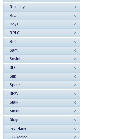
Replikey
Rial
Royal
RPLC
Ruff
Sant
Savini
SDT
Slik
Sparco
SRW
Stark
Status
Steger
Tech-Line
TG Racing