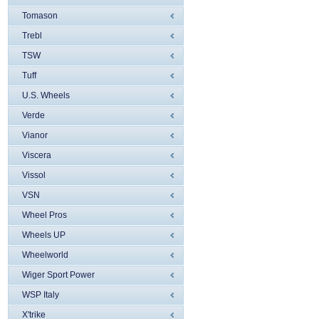
Tomason
Trebl
TSW
Tuff
U.S. Wheels
Verde
Vianor
Viscera
Vissol
VSN
Wheel Pros
Wheels UP
Wheelworld
Wiger Sport Power
WSP Italy
X'trike