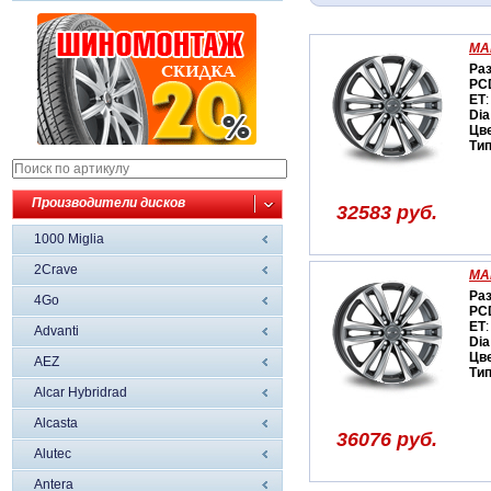
MAK
Ра
PC
ET
:
Dia
Цв
Ти
Производители дисков
32583 руб.
1000 Miglia
2Crave
MAK
Ра
4Go
PC
ET
:
Advanti
Dia
Цв
AEZ
Ти
Alcar Hybridrad
Alcasta
36076 руб.
Alutec
Antera