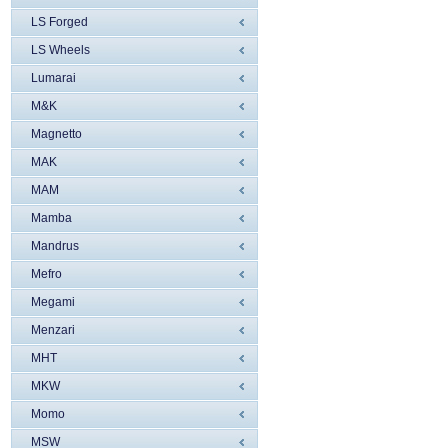
LS Forged
LS Wheels
Lumarai
M&K
Magnetto
MAK
MAM
Mamba
Mandrus
Mefro
Megami
Menzari
MHT
MKW
Momo
MSW