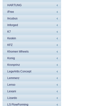
HARTUNG
iFree
Incubus
Inforged
K7
Keskin
KFZ
Khomen Wheels
Konig
Kronprinz
LegeArtis Concept
Lemmerz
Lenso
Lexani
Lizardo
LS FlowForming