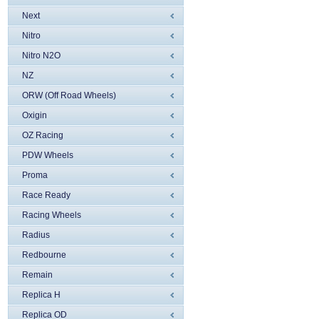
Next
Nitro
Nitro N2O
NZ
ORW (Off Road Wheels)
Oxigin
OZ Racing
PDW Wheels
Proma
Race Ready
Racing Wheels
Radius
Redbourne
Remain
Replica H
Replica OD