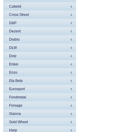
Catwild
Cross Street
D&P
Dezent
Diablo
DLW
Dotz
Enkei
Enzo
Eta Beta
Eurosport
Fondmetal
Forsage
Gianna
Gold Wheel
Harp