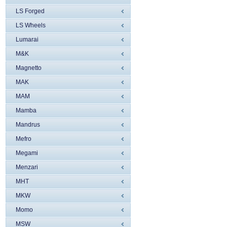
LS Forged
LS Wheels
Lumarai
M&K
Magnetto
MAK
MAM
Mamba
Mandrus
Mefro
Megami
Menzari
MHT
MKW
Momo
MSW