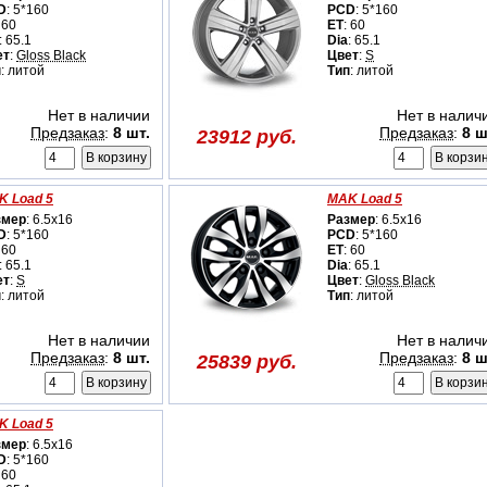
D
: 5*160
PCD
: 5*160
 60
ET
: 60
: 65.1
Dia
: 65.1
ет
:
Gloss Black
Цвет
:
S
п
: литой
Тип
: литой
Нет в наличии
Нет в налич
Предзаказ
:
8 шт.
Предзаказ
:
8 ш
23912 руб.
K Load 5
MAK Load 5
змер
: 6.5x16
Размер
: 6.5x16
D
: 5*160
PCD
: 5*160
 60
ET
: 60
: 65.1
Dia
: 65.1
ет
:
S
Цвет
:
Gloss Black
п
: литой
Тип
: литой
Нет в наличии
Нет в налич
Предзаказ
:
8 шт.
Предзаказ
:
8 ш
25839 руб.
K Load 5
змер
: 6.5x16
D
: 5*160
 60