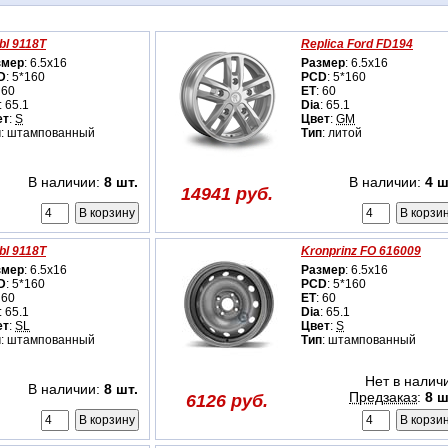
bl 9118T
Replica Ford FD194
змер
: 6.5x16
Размер
: 6.5x16
D
: 5*160
PCD
: 5*160
 60
ET
: 60
: 65.1
Dia
: 65.1
ет
:
S
Цвет
:
GM
п
: штампованный
Тип
: литой
В наличии:
8 шт.
В наличии:
4 ш
14941 руб.
bl 9118T
Kronprinz FO 616009
змер
: 6.5x16
Размер
: 6.5x16
D
: 5*160
PCD
: 5*160
 60
ET
: 60
: 65.1
Dia
: 65.1
ет
:
SL
Цвет
:
S
п
: штампованный
Тип
: штампованный
Нет в налич
В наличии:
8 шт.
Предзаказ
:
8 ш
6126 руб.