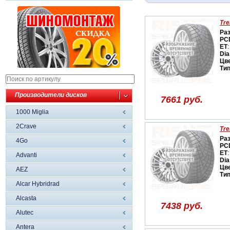
Tre
Ра
PC
ET
:
Dia
Цв
Ти
Производители дисков
7661 руб.
1000 Miglia
2Crave
Tre
Ра
4Go
PC
ET
:
Advanti
Dia
Цв
AEZ
Ти
Alcar Hybridrad
Alcasta
7438 руб.
Alutec
Antera