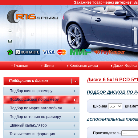
Закажите
товар
через интернет
! В
Главная
Шины
Колёсные диски
Диски Replica
Диски 6.5x16 PCD 5*1
Подбор шин и дисков
Подбор шин по размеру
ПОДБОР ДИСКОВ ПО Р
Подбор дисков по размеру
Ширина
Диамет
Подбор по марке автомобиля
Подбор мотошин по размеру
ДОПОЛНИТЕЛЬНЫЕ ПАРА
Шинный калькулятор
Производитель
Техническая информация