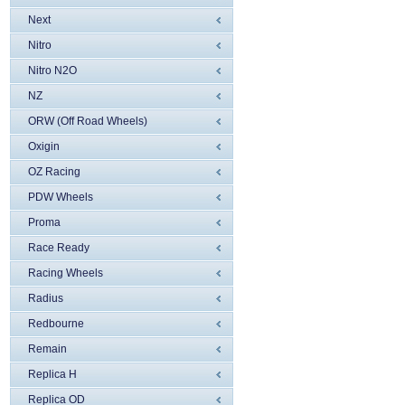
Next
Nitro
Nitro N2O
NZ
ORW (Off Road Wheels)
Oxigin
OZ Racing
PDW Wheels
Proma
Race Ready
Racing Wheels
Radius
Redbourne
Remain
Replica H
Replica OD