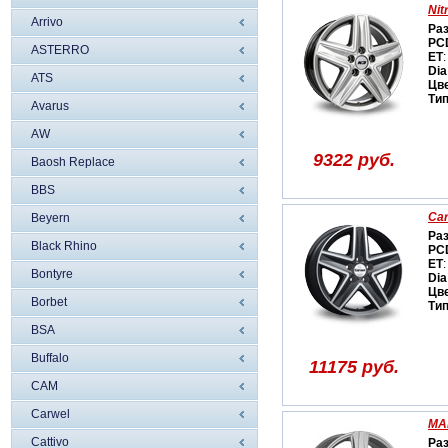
Nit
Arrivo
Ра
PC
ASTERRO
ET
:
Dia
ATS
Цв
Ти
Avarus
AW
9322 руб.
Baosh Replace
BBS
Ca
Beyern
Ра
Black Rhino
PC
ET
:
Bontyre
Dia
Цв
Borbet
Ти
BSA
Buffalo
11175 руб.
CAM
Carwel
MA
Cattivo
Ра