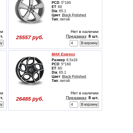
PCD
: 5*160
ET
: 60
Dia
: 65.1
Цвет
:
Black Polished
Тип
: литой
ии
Нет в наличии
т.
Предзаказ
:
8 шт.
25557 руб.
MAK Express
Размер
: 6.5x16
PCD
: 5*160
ET
: 60
Dia
: 65.1
Цвет
:
Black Polished
Тип
: литой
ии
Нет в наличии
т.
Предзаказ
:
8 шт.
26485 руб.