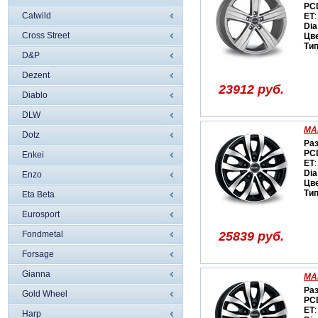
PC
Catwild
ET
:
Dia
Cross Street
Цв
Ти
D&P
Dezent
23912 руб.
Diablo
DLW
MA
Dotz
Ра
PC
Enkei
ET
:
Dia
Enzo
Цв
Ти
Eta Beta
Eurosport
Fondmetal
25839 руб.
Forsage
Gianna
MA
Ра
Gold Wheel
PC
ET
:
Harp