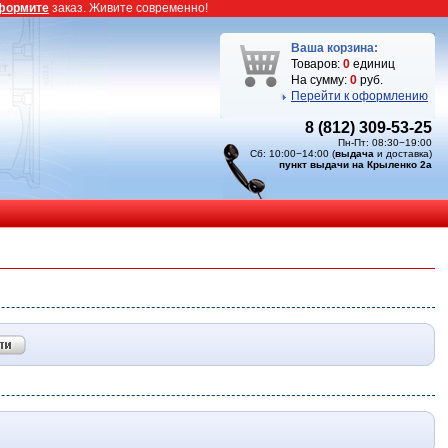
формите
заказ. Живите современно!
Ваша корзина:
Товаров:
0
единиц
На сумму:
0
руб.
Перейти к оформлению
8 (812) 309-53-25
Пн-Пт: 08:30−19:00
Сб: 10:00−14:00 (
выдача
и доставка)
пункт выдачи на Крыленко 2а