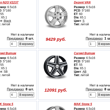
ro N2O V2237
Dezent VAN
змер
: 6.5x16
Размер
: 6.5x16
D
: 5*160
PCD
: 5*160
 55
ET
: 60
: 65.1
Dia
: 65.1
ет
:
Black
Цвет
:
S
п
: литой
Тип
: литой
Нет в наличии
Нет в налич
Предзаказ
:
8 шт.
Предзаказ
:
1 ш
9429 руб.
rwel Витим
Carwel Витим
змер
: 6.5x16
Размер
: 6.5x16
D
: 5*160
PCD
: 5*160
 55
ET
: 55
: 65.1
Dia
: 65.1
ет
: SB
Цвет
:
AB
п
: литой
Тип
: литой
Нет в наличии
Нет в налич
Предзаказ
:
8 шт.
Предзаказ
:
8 ш
12091 руб.
K Stone 5
MAK Stone 5
змер
: 6.5x16
Размер
: 6.5x16