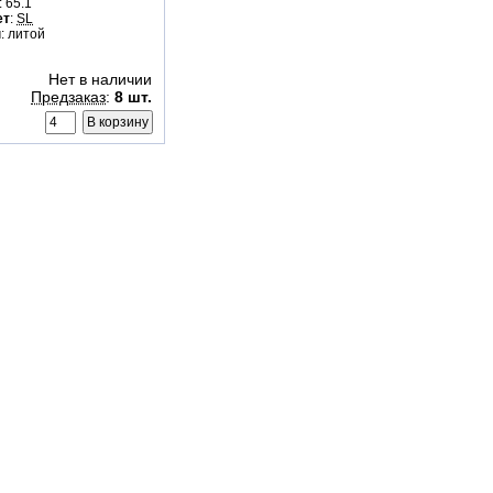
: 65.1
ет
:
SL
п
: литой
Нет в наличии
Предзаказ
:
8 шт.