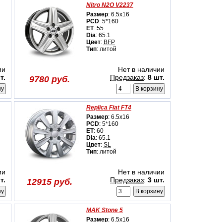
Nitro N2O V2237
Размер
: 6.5x16
PCD
: 5*160
ET
: 55
Dia
: 65.1
Цвет
:
BFP
Тип
: литой
ии
Нет в наличии
т.
Предзаказ
:
8 шт.
9780 руб.
Replica Fiat FT4
Размер
: 6.5x16
PCD
: 5*160
ET
: 60
Dia
: 65.1
Цвет
:
SL
Тип
: литой
ии
Нет в наличии
т.
Предзаказ
:
3 шт.
12915 руб.
MAK Stone 5
Размер
: 6.5x16