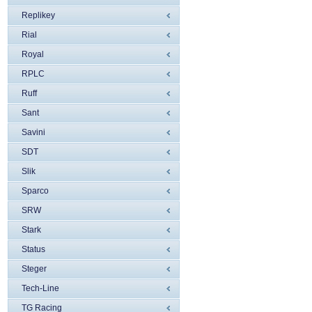
Replikey
Rial
Royal
RPLC
Ruff
Sant
Savini
SDT
Slik
Sparco
SRW
Stark
Status
Steger
Tech-Line
TG Racing