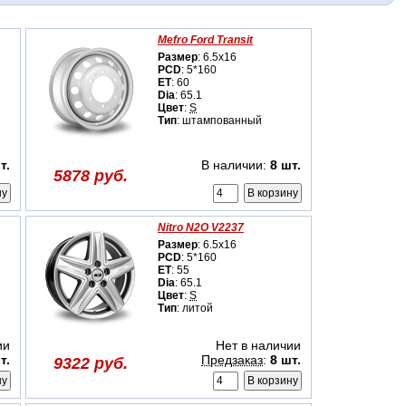
Mefro Ford Transit
Размер
: 6.5x16
PCD
: 5*160
ET
: 60
Dia
: 65.1
Цвет
:
S
Тип
: штампованный
т.
В наличии:
8 шт.
5878 руб.
Nitro N2O V2237
Размер
: 6.5x16
PCD
: 5*160
ET
: 55
Dia
: 65.1
Цвет
:
S
Тип
: литой
ии
Нет в наличии
т.
Предзаказ
:
8 шт.
9322 руб.