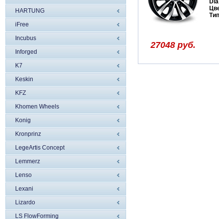
Dia
Цв
HARTUNG
Ти
iFree
Incubus
27048 руб.
Inforged
K7
Keskin
KFZ
Khomen Wheels
Konig
Kronprinz
LegeArtis Concept
Lemmerz
Lenso
Lexani
Lizardo
LS FlowForming