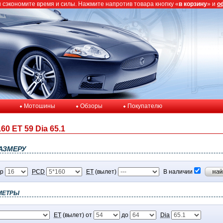
ы сэкономите время и силы. Нажмите напротив товара кнопку «
в корзину
» и
о
Мотошины
Обзоры
Покупателю
60 ET 59 Dia 65.1
АЗМЕРУ
р
PCD
ET
(вылет)
В наличии
МЕТРЫ
ET
(вылет) от
до
Dia