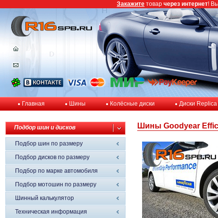
Закажите
товар
через интернет
! В
Главная
Шины
Колёсные диски
Диски Replica
Шины Goodyear Effic
Подбор шин и дисков
Подбор шин по размеру
Подбор дисков по размеру
Подбор по марке автомобиля
Подбор мотошин по размеру
Шинный калькулятор
Техническая информация