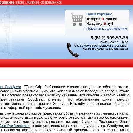
формите
заказ. Живите современно!
Ваша корзина:
Товаров:
0
единиц
На сумму:
0
руб.
Перейти к оформлению
8 (812) 309-53-25
Пн-Пт: 08:30−19:00
Сб: 10:00−14:00 (
выдача
и доставка)
пункт выдачи на Крыленко 2а
н Goodyear
EfficentGrip Performance специально для китайского рынка.
более низким уровнем шума, что, как показывают последние опросы, стало
ия Goodyear презентовала новинку как шины для люксовых автомобилей с
ице-президент Goodyear, отметил, что обновленные шины помогут
 автомобиля. Так, покрышки Goodyear EfficentGrip Performance обладают
ее комфортной при любых условиях.
иатско-Тихоокеанском регионе, также обратил внимание журналистов на то,
м характеристикам покрышек, которые остаются такими же безопасными.
овую смесь для лучшего сцепления на мокрой дороге. Технология Silent
Grip Performance
, ранее уже использовалась в других шинах Goodyear, но
сты Goodyear показали на 3% сниженный уровень шина по сравнению с