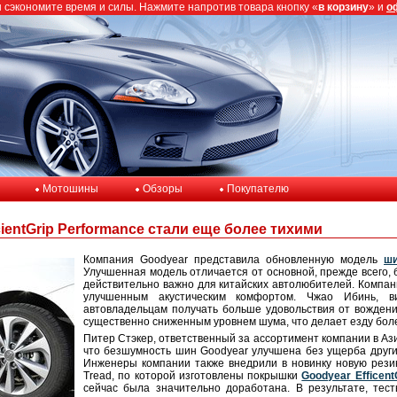
ы сэкономите время и силы. Нажмите напротив товара кнопку «
в корзину
» и
о
Мотошины
Обзоры
Покупателю
ientGrip Performance стали еще более тихими
Компания Goodyear представила обновленную модель
ши
Улучшенная модель отличается от основной, прежде всего, 
действительно важно для китайских автолюбителей. Компан
улучшенным акустическим комфортом. Чжао Ибинь, в
автовладельцам получать больше удовольствия от вождения
существенно сниженным уровнем шума, что делает езду бол
Питер Стэкер, ответственный за ассортимент компании в Аз
что безшумность шин Goodyear улучшена без ущерба други
Инженеры компании также внедрили в новинку новую резин
Tread, по которой изготовлены покрышки
Goodyear Efficent
сейчас была значительно доработана. В результате, те