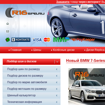
Закажите
товар
через интернет
! В
Главная
Шины
Колёсные диски
Диски Replica
Новый BMW 7-Series
Подбор шин и дисков
Подбор шин по размеру
Подбор дисков по размеру
Подбор по марке автомобиля
Подбор мотошин по размеру
Шинный калькулятор
Техническая информация