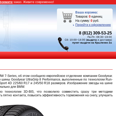
формите
заказ. Живите современно!
Ваша корзина:
Товаров:
0
единиц
На сумму:
0
руб.
Перейти к оформлению
8 (812) 309-53-25
Пн-Пт: 08:30−19:00
Сб: 10:00−14:00 (
выдача
и доставка)
пункт выдачи на Крыленко 2а
 7-Series, об этом сообщило европейское отделение компании Goodyear.
шины Goodyear UltraGrip 8 Performance, выполненные по технологии Run-
r Sport 4D 225/60 R17 и 245/50 R18 размеров. Изображение звезды на шине
циально для BMW.
о технологии 3D-BIS, что позволило совместить сразу три методики
ь пятно контакта, повысить эффективность торможения на снегу, улучшить