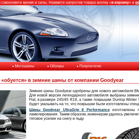
ы сэкономите время и силы. Нажмите напротив товара кнопку «
в корзину
» и
о
Мотошины
Обзоры
Покупателю
 «обуется» в зимние шины от компании Goodyear
Зимние шины Goodyear одобрены для нового автомобиля BMW
Для новой версии легендарного автомобиля выбраны зимние 
Flat, в размере 245/45 R19, а также покрышки Dunlop Winte
будет указывать на то, что покрышки были изготовлены спе
Шины Goodyear UltraGrip 8 Performance
изготовлены п
ламелирования. Таким образом, инженерам удалось увеличит
тяговое усилие на снегу и льду.