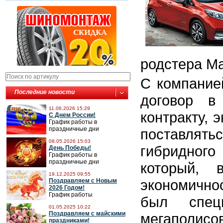
родстера M
С компанией
Последние новости
договор в
11.06.2026 15:29
контракту,
С Днем России!
График работы в
праздничные дни
поставлят
08.05.2026 15:03
гибридног
День Победы!
График работы в
праздничные дни
который, 
19.12.2025 09:55
экономично
Поздравляем с Новым
2026 Годом!
График работы
был спец
01.05.2025 10:22
Поздравляем с майскими
мегаполисо
праздниками!