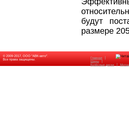
Эффектив
относител
будут пос
размере 205
© 2009-2017, ООО "АВК-авто".
Главная
Все права защищены.
Шины
Колёсные диски
Мото