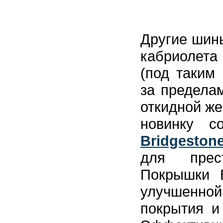
Другие шины
кабриолета
(под таким
за предела
откидной же
новинку с
Bridgeston
для прес
Покрышки B
улучшенно
покрытия и