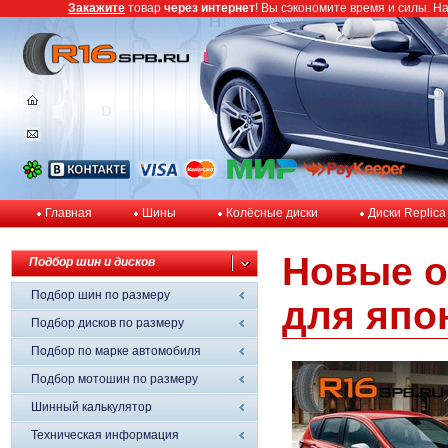
Закажите
товар
через интернет
! Вы сэкономите время и силы. Н
Главная
Шины
Колёсные диски
Диски Replica
Новые о
Подбор шин и дисков
Подбор шин по размеру
для япо
Подбор дисков по размеру
Подбор по марке автомобиля
Подбор мотошин по размеру
Шинный калькулятор
Техническая информация