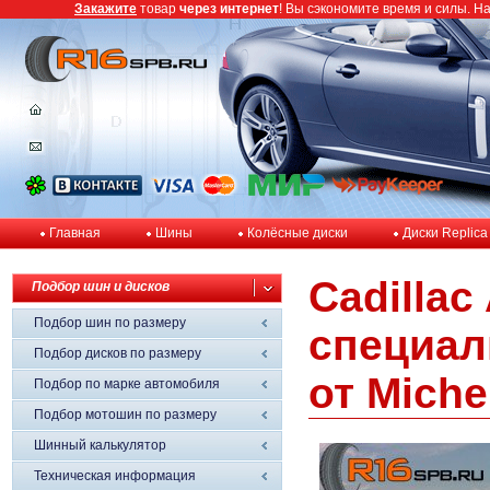
Закажите
товар
через интернет
! Вы сэкономите время и силы. Н
Главная
Шины
Колёсные диски
Диски Replica
Cadillac
Подбор шин и дисков
Подбор шин по размеру
специал
Подбор дисков по размеру
от Miche
Подбор по марке автомобиля
Подбор мотошин по размеру
Шинный калькулятор
Техническая информация