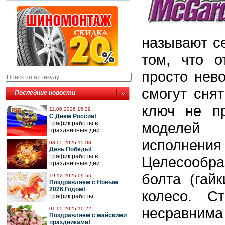
называют се
том, что о
просто нев
смогут снят
Последние новости
ключ не пр
11.06.2026 15:29
С Днем России!
График работы в
моделей 
праздничные дни
исполнения
08.05.2026 15:03
День Победы!
График работы в
Целесообра
праздничные дни
болта (гай
19.12.2025 09:55
Поздравляем с Новым
2026 Годом!
колесо. С
График работы
несравнима 
01.05.2025 10:22
Поздравляем с майскими
праздниками!