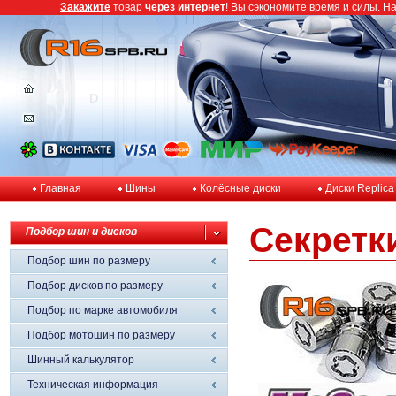
Закажите
товар
через интернет
! Вы сэкономите время и силы. Н
Главная
Шины
Колёсные диски
Диски Replica
Секретк
Подбор шин и дисков
Подбор шин по размеру
Подбор дисков по размеру
Подбор по марке автомобиля
Подбор мотошин по размеру
Шинный калькулятор
Техническая информация