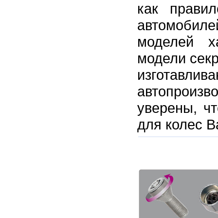
как правил
автомобиле
моделей х
модели секр
изготавлив
автопроиз
уверены, ч
для колес В